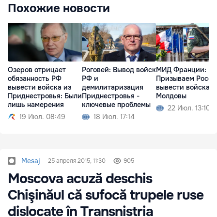
Похожие новости
Озеров отрицает
Роговей: Вывод войск
МИД Франции:
обязанность РФ
РФ и
Призываем Росс
вывести войска из
демилитаризация
вывести войска и
Приднестровья: Были
Приднестровья -
Молдовы
лишь намерения
ключевые проблемы
22 Июл. 13:10
19 Июл. 08:49
18 Июл. 17:14
Mesaj
25 апреля 2015, 11:30
905
Moscova acuză deschis
Chişinăul că sufocă trupele ruse
dislocate în Transnistria