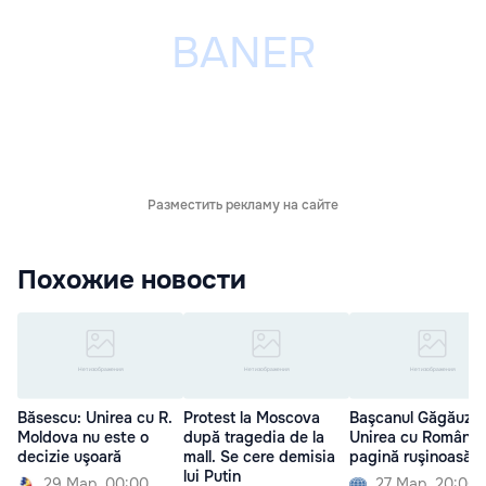
Разместить рекламу на сайте
Похожие новости
Băsescu: Unirea cu R.
Protest la Moscova
Başcanul Găgăuziei
Moldova nu este o
după tragedia de la
Unirea cu România,
decizie uşoară
mall. Se cere demisia
pagină ruşinoasă
lui Putin
29 Мар. 00:00
27 Мар. 20:00