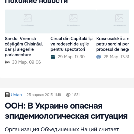
Похожие новости
Sandu: Vrem să
Circul din Capitală îşi
Krasnoselskii a num
câștigăm Chișinăul,
va redeschide uşile
patru sarcini pentr
dar și alegerile
pentru spectatori
procesul de negoci
parlamentare
29 Мар. 17:30
28 Мар. 17:36
30 Мар. 09:06
Unian
25 апреля 2015, 11:19
1 831
ООН: В Украине опасная
эпидемиологическая ситуация
Организация Объединенных Наций считает