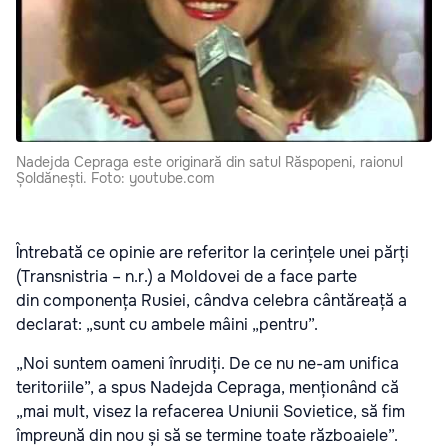
Nadejda Cepraga este originară din satul Răspopeni, raionul
Șoldănești. Foto: youtube.com
Întrebată ce opinie are referitor la cerințele unei părți
(Transnistria – n.r.) a Moldovei de a face parte
din componența Rusiei, cândva celebra cântăreață a
declarat: „sunt cu ambele mâini „pentru”.
„Noi suntem oameni înrudiți. De ce nu ne-am unifica
teritoriile”, a spus Nadejda Cepraga, menționând că
„mai mult, visez la refacerea Uniunii Sovietice, să fim
împreună din nou și să se termine toate războaiele”.