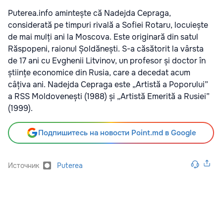
Puterea.info amintește că Nadejda Cepraga,
considerată pe timpuri rivală a Sofiei Rotaru, locuiește
de mai mulți ani la Moscova. Este originară din satul
Răspopeni, raionul Șoldănești. S-a căsătorit la vârsta
de 17 ani cu Evghenii Litvinov, un profesor și doctor în
științe economice din Rusia, care a decedat acum
câțiva ani. Nadejda Cepraga este „Artistă a Poporului”
a RSS Moldovenești (1988) și „Artistă Emerită a Rusiei”
(1999).
Подпишитесь на новости Point.md в Google
Источник
Puterea