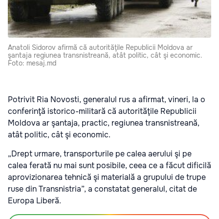
Anatoli Sidorov afirmă că autorităţile Republicii Moldova ar
şantaja regiunea transnistreană, atât politic, cât şi economic.
Foto: mesaj.md
Potrivit Ria Novosti, generalul rus a afirmat, vineri, la o
conferinţă istorico-militară că autorităţile Republicii
Moldova ar şantaja, practic, regiunea transnistreană,
atât politic, cât şi economic.
„Drept urmare, transporturile pe calea aerului şi pe
calea ferată nu mai sunt posibile, ceea ce a făcut dificilă
aprovizionarea tehnică şi materială a grupului de trupe
ruse din Transnistria”, a constatat generalul, citat de
Europa Liberă.