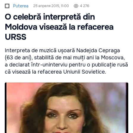
Puterea
25 апреля 2015, 11:00
4 276
O celebră interpretă din
Moldova visează la refacerea
URSS
Interpreta de muzică ușoară Nadejda Cepraga
(63 de ani), stabilită de mai mulți ani la Moscova,
a declarat într-uninterviu pentru o publicație rusă
că visează la refacerea Uniunii Sovietice.