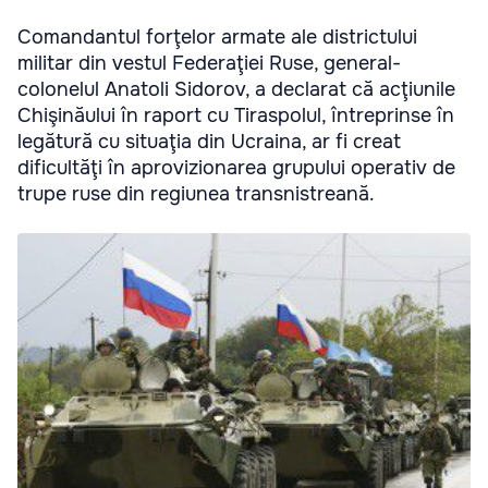
Comandantul forţelor armate ale districtului
militar din vestul Federaţiei Ruse, general-
colonelul Anatoli Sidorov, a declarat că acţiunile
Chişinăului în raport cu Tiraspolul, întreprinse în
legătură cu situaţia din Ucraina, ar fi creat
dificultăţi în aprovizionarea grupului operativ de
trupe ruse din regiunea transnistreană.