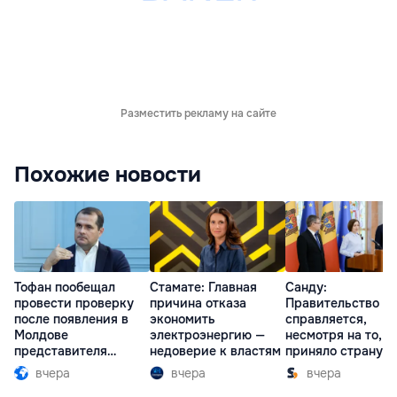
Разместить рекламу на сайте
Похожие новости
Тофан пообещал
Стамате: Главная
Санду:
провести проверку
причина отказа
Правительство
после появления в
экономить
справляется,
Молдове
электроэнергию —
несмотря на то, ч
представителя
недоверие к властям
приняло страну в
Южной Осетии
разгар кризиса
вчера
вчера
вчера