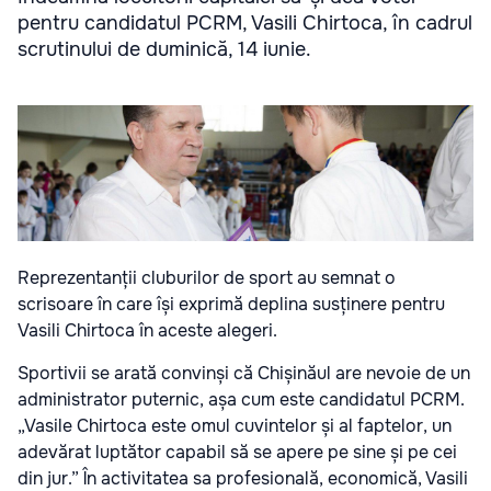
pentru candidatul PCRM, Vasili Chirtoca, în cadrul
scrutinului de duminică, 14 iunie.
Reprezentanții cluburilor de sport au semnat o
scrisoare în care își exprimă deplina susținere pentru
Vasili Chirtoca în aceste alegeri.
Sportivii se arată convinși că Chișinăul are nevoie de un
administrator puternic, așa cum este candidatul PCRM.
„Vasile Chirtoca este omul cuvintelor și al faptelor, un
adevărat luptător capabil să se apere pe sine și pe cei
din jur.” În activitatea sa profesională, economică, Vasili