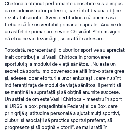
Chirtoca a obținut performanțe deosebite și s-a impus
ca un administrator puternic, care întotdeauna obține
rezultatul scontat. Avem certitudinea că anume așa
trebuie să fie un veritabil primar al capitalei. Anume de
un astfel de primar are nevoie Chișinăul. Sîntem siguri
că el nu ne va dezamăgi”, se arată în adresare.
Totodată, reprezentanții cluburilor sportive au apreciat
înalt contribuția lui Vasili Chirtoca în promovarea
sportului și a modului de viață sănătos. „Nu este un
secret că sportul moldovenesc se află într-o stare grea
și, adesea, doar eforturile unor entuziaști, care nu sînt
indiferenți față de modul de viață sănătos, îi permit să
se mențină la suprafață și să obțină anumite succese.
Un astfel de om este Vasili Chirtoca – maestru în sport
al URSS la box, președintele Federației de Box, care
prin grijă și atitudine personală a ajutat mulți sportivi,
cluburi și asociații să practice sportul preferat, să
progreseze și să obțină victorii”, se mai arată în