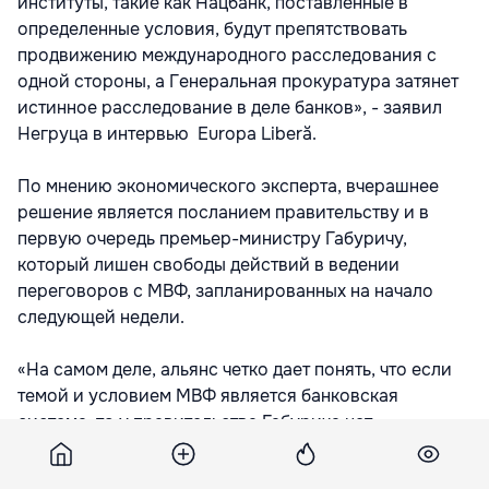
институты, такие как Нацбанк, поставленные в
определенные условия, будут препятствовать
продвижению международного расследования с
одной стороны, а Генеральная прокуратура затянет
истинное расследование в деле банков», - заявил
Негруца в интервью Europa Liberă.
По мнению экономического эксперта, вчерашнее
решение является посланием правительству и в
первую очередь премьер-министру Габуричу,
который лишен свободы действий в ведении
переговоров с МВФ, запланированных на начало
следующей недели.
«На самом деле, альянс четко дает понять, что если
темой и условием МВФ является банковская
система, то у правительства Габурича нет
пространства для обсуждений и переговоров, так
как выбор альянса – национализация.