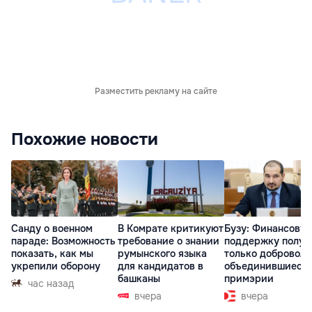
Разместить рекламу на сайте
Похожие новости
Санду о военном
В Комрате критикуют
Бузу: Финансову
параде: Возможность
требование о знании
поддержку получ
показать, как мы
румынского языка
только доброволь
укрепили оборону
для кандидатов в
объединившиеся
башканы
примэрии
час назад
вчера
вчера