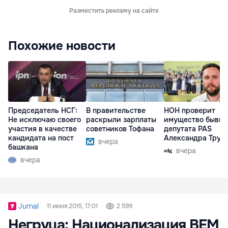
Разместить рекламу на сайте
Похожие новости
Председатель НСГ:
В правительстве
НОН проверит
Не исключаю своего
раскрыли зарплаты
имущество бывше
участия в качестве
советников Тофана
депутата PAS
кандидата на пост
Александра Труб
вчера
башкана
вчера
вчера
Jurnal
11 июня 2015, 17:01
2 599
Негруца: Национализация BEM