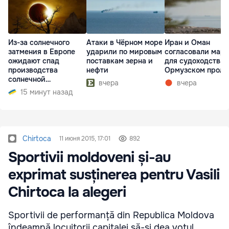
Из-за солнечного
Атаки в Чёрном море
Иран и Оман
затмения в Европе
ударили по мировым
согласовали мар
ожидают спад
поставкам зерна и
для судоходства 
производства
нефти
Ормузском проли
солнечной
вчера
вчера
электроэнергии
15 минут назад
Chirtoca
11 июня 2015, 17:01
892
Sportivii moldoveni și-au
exprimat susținerea pentru Vasili
Chirtoca la alegeri
Sportivii de performanță din Republica Moldova
îndeamnă locuitorii capitalei să-și dea votul