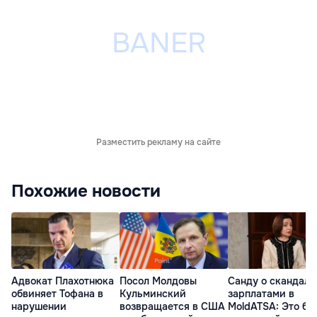
Разместить рекламу на сайте
Похожие новости
Адвокат Плахотнюка
Посол Молдовы
Санду о скандале
обвиняет Тофана в
Кульминский
зарплатами в
нарушении
возвращается в США
MoldATSA: Это бы