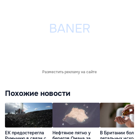
Разместить рекламу на сайте
Похожие новости
ЕК предостерегла
Нефтяное пятно у
В Британии более
Румынию в связи с
берегов Омана за
летальных исходо