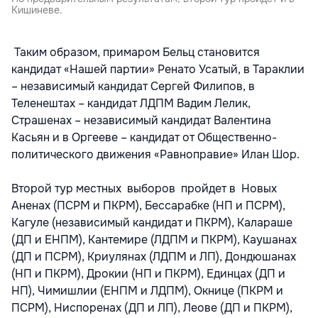
Кишиневе.
Таким образом, примаром Бельц становится
кандидат «Нашей партии» Ренато Усатый, в Тараклии
– независимый кандидат Сергей Филипов, в
Теленештах – кандидат ЛДПМ Вадим Лелик,
Страшенах – независимый кандидат Валентина
Касьян и в Оргееве – кандидат от Общественно-
политического движения «Равноправие» Илан Шор.
Второй тур местных выборов пройдет в Новых
Аненах (ПСРМ и ПКРМ), Бессарабке (НП и ПСРМ),
Кагуле (независимый кандидат и ПКРМ), Калараше
(ДП и ЕНПМ), Кантемире (ЛДПМ и ПКРМ), Каушанах
(ДП и ПСРМ), Криулянах (ЛДПМ и ЛП), Дондюшанах
(НП и ПКРМ), Дрокии (НП и ПКРМ), Единцах (ДП и
НП), Чимишлии (ЕНПМ и ЛДПМ), Окнице (ПКРМ и
ПСРМ), Ниспоренах (ДП и ЛП), Леове (ДП и ПКРМ),