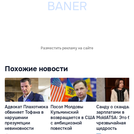
Разместить рекламу на сайте
Похожие новости
Адвокат Плахотнюка
Посол Молдовы
Санду о скандале
обвиняет Тофана в
Кульминский
зарплатами в
нарушении
возвращается в США
MoldATSA: Это бы
презумпции
с амбициозной
чрезвычайная
невиновности
повесткой
щедрость