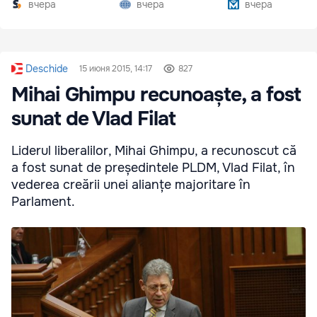
вчера
вчера
вчера
Deschide
15 июня 2015, 14:17
827
Mihai Ghimpu recunoaște, a fost
sunat de Vlad Filat
Liderul liberalilor, Mihai Ghimpu, a recunoscut că
a fost sunat de președintele PLDM, Vlad Filat, în
vederea creării unei alianțe majoritare în
Parlament.