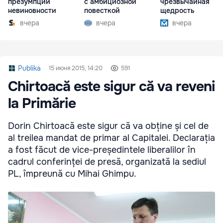
презумпции
с амбициозной
чрезвычайная
невиновности
повесткой
щедрость
вчера
вчера
вчера
Publika
15 июня 2015, 14:20
591
Chirtoacă este sigur că va reveni
la Primărie
Dorin Chirtoacă este sigur că va obține și cel de
al treilea mandat de primar al Capitalei. Declarația
a fost făcut de vice-președintele liberalilor în
cadrul conferinței de presă, organizată la sediul
PL, împreună cu Mihai Ghimpu.