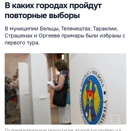
В каких городах пройдут
повторные выборы
В муниципии Бельцы, Теленештах, Тараклии,
Страшенах и Оргееве примары были избраны с
первого тура.
По предварительным результатам, второй тур пройдет и в