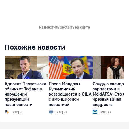
Разместить рекламу на сайте
Похожие новости
Адвокат Плахотнюка
Посол Молдовы
Санду о скандале
обвиняет Тофана в
Кульминский
зарплатами в
нарушении
возвращается в США
MoldATSA: Это бы
презумпции
с амбициозной
чрезвычайная
невиновности
повесткой
щедрость
вчера
вчера
вчера