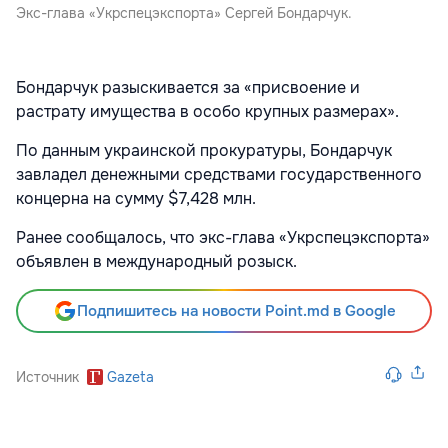
Экс-глава «Укрспецэкспорта» Сергей Бондарчук.
Бондарчук разыскивается за «присвоение и
растрату имущества в особо крупных размерах».
По данным украинской прокуратуры, Бондарчук
завладел денежными средствами государственного
концерна на сумму $7,428 млн.
Ранее сообщалось, что экс-глава «Укрспецэкспорта»
объявлен в международный розыск.
Подпишитесь на новости Point.md в Google
Источник
Gazeta