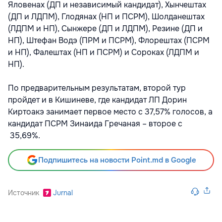
Яловенах (ДП и независимый кандидат), Хынчештах
(ДП и ЛДПМ), Глодянах (НП и ПСРМ), Шолданештах
(ЛДПМ и НП), Сынжере (ДП и ЛДПМ), Резине (ДП и
НП), Штефан Водэ (ПРМ и ПСРМ), Флорештах (ПСРМ
и НП), Фалештах (НП и ПСРМ) и Сороках (ЛДПМ и
НП).
По предварительным результатам, второй тур
пройдет и в Кишиневе, где кандидат ЛП Дорин
Киртоакэ занимает первое место с 37,57% голосов, а
кандидат ПСРМ Зинаида Гречаная – второе с
35,69%.
Подпишитесь на новости Point.md в Google
Источник
Jurnal