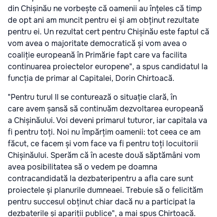
din Chișinău ne vorbește că oamenii au înțeles că timp
de opt ani am muncit pentru ei și am obținut rezultate
pentru ei. Un rezultat cert pentru Chișinău este faptul că
vom avea o majoritate democratică și vom avea o
coaliție europeană în Primărie fapt care va facilita
continuarea proiectelor europene", a spus candidatul la
funcția de primar al Capitalei, Dorin Chirtoacă.
"Pentru turul II se conturează o situație clară, în
care avem șansă să continuăm dezvoltarea europeană
a Chișinăului. Voi deveni primarul tuturor, iar capitala va
fi pentru toți. Noi nu împărțim oamenii: tot ceea ce am
făcut, ce facem și vom face va fi pentru toți locuitorii
Chișinăului. Sperăm că în aceste două săptămâni vom
avea posibilitatea să o vedem pe doamna
contracandidată la dezbateripentru a afla care sunt
proiectele și planurile dumneaei. Trebuie să o felicităm
pentru succesul obținut chiar dacă nu a participat la
dezbaterile și apariții publice", a mai spus Chirtoacă.