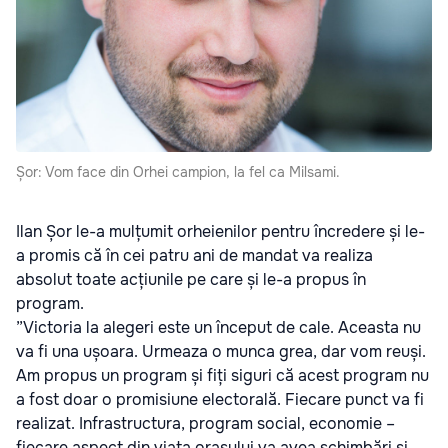
Șor: Vom face din Orhei campion, la fel ca Milsami.
Ilan Șor le-a mulțumit orheienilor pentru încredere și le-
a promis că în cei patru ani de mandat va realiza
absolut toate acțiunile pe care și le-a propus în
program.
”Victoria la alegeri este un început de cale. Aceasta nu
va fi una ușoara. Urmeaza o munca grea, dar vom reuși.
Am propus un program și fiți siguri că acest program nu
a fost doar o promisiune electorală. Fiecare punct va fi
realizat. Infrastructura, program social, economie –
fiecare aspect din viața orașului va avea schimbări și