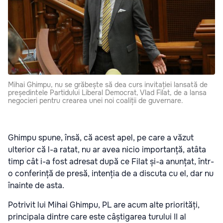
Mihai Ghimpu, nu se grăbește să dea curs invitației lansată de
președintele Partidului Liberal Democrat, Vlad Filat, de a lansa
negocieri pentru crearea unei noi coaliții de guvernare.
Ghimpu spune, însă, că acest apel, pe care a văzut
ulterior că l-a ratat, nu ar avea nicio importanță, atâta
timp cât i-a fost adresat după ce Filat și-a anunțat, într-
o conferință de presă, intenția de a discuta cu el, dar nu
înainte de asta.
Potrivit lui Mihai Ghimpu, PL are acum alte priorități,
principala dintre care este câștigarea turului II al