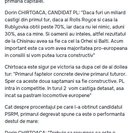
primaria capitalei.
Dorin CHIRTOACA, CANDIDAT PL: "Daca furi un miliard
castigi din primul tur, daca ai Rolls Royce si casa la
Rublyovka obtii peste 70%, iar daca nu iei nimic, aduni
30%, asa ca mine. Si oamenii au inteles, altfel rezultatul
de la Chisinau avea sa fie ca cel la Orhei si Balti. Acum
important este ca vom avea majoritatea pro-europeana
in consilii si vom putea lucra constructiv"
Chirtoaca este sigur pe victoria sa dupa cel de al doilea
tur: "Primarul faptelor concrete devine primarul tuturor.
Sper ca aceste doua saptamani sa fie constructive. PL
intra in competitie. In turul 2 vom castiga detasat, asa
incat sa pastram locomotive europene"
Cat despre procentajul pe care l-a obtinut candidatul
PSRM, primarul degrevat spune ca este o performanta
destul de mare:
Dorin CHIRTOACA: "Trebuie sa recunosc ca este o