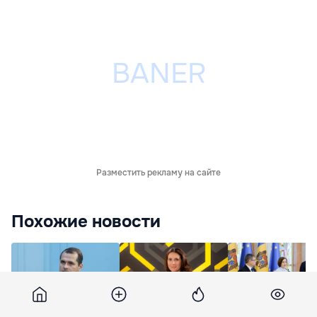
Разместить рекламу на сайте
Похожие новости
Тофан пообещал
Стамате: Главная
Санду: