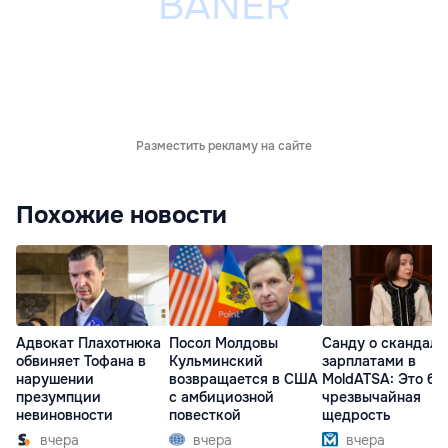
Разместить рекламу на сайте
Похожие новости
Адвокат Плахотнюка
Посол Молдовы
Санду о скандале
обвиняет Тофана в
Кульминский
зарплатами в
нарушении
возвращается в США
MoldATSA: Это бы
презумпции
с амбициозной
чрезвычайная
невиновности
повесткой
щедрость
вчера
вчера
вчера