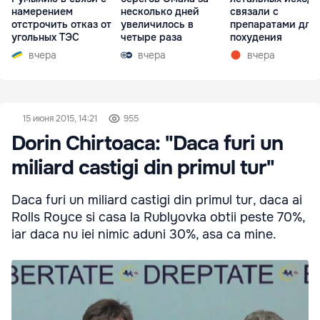
намерением
несколько дней
связали с
отстрочить отказ от
увеличилось в
препаратами для
угольных ТЭС
четыре раза
похудения
вчера
вчера
вчера
15 июня 2015, 14:21
955
Dorin Chirtoaca: "Daca furi un
miliard castigi din primul tur"
Daca furi un miliard castigi din primul tur, daca ai
Rolls Royce si casa la Rublyovka obtii peste 70%,
iar daca nu iei nimic aduni 30%, asa ca mine.