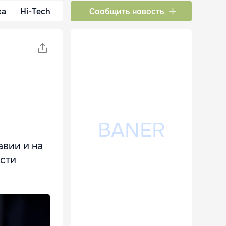
ка
Hi-Tech
Сообщить новость
авии и на
асти