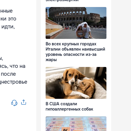
онные
ки это
 идти,
Во всех крупных городах
Италии объявлен наивысший
уровень опасности из-за
ы,
жары
сь, что на
 после
днестровье
В США создали
гипоаллергенных собак