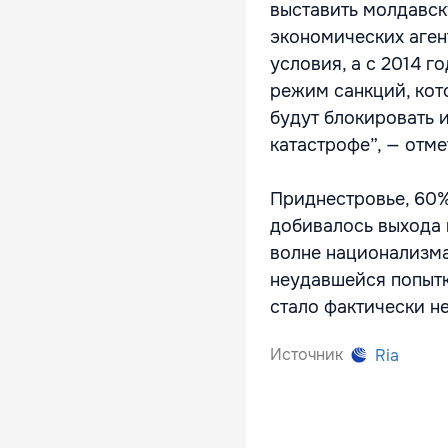
выставить молдавск
экономических аге
условия, а с 2014 г
режим санкций, кот
будут блокировать и
катастрофе”, — отме
Приднестровье, 60%
добивалось выхода 
волне национализма
неудавшейся попытк
стало фактически н
Источник
Ria