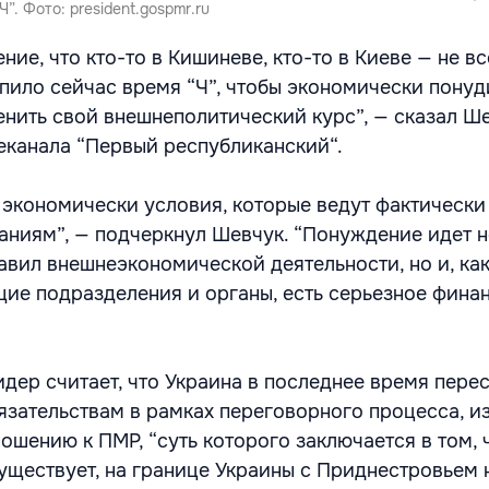
”. Фото: president.gospmr.ru
ние, что кто-то в Кишиневе, кто-то в Киеве — не вс
упило сейчас время “Ч”, чтобы экономически понуд
нить свой внешнеполитический курс”, — сказал Ше
еканала “Первый республиканский“.
 экономически условия, которые ведут фактически
аниям”, — подчеркнул Шевчук. “Понуждение идет н
авил внешнеэкономической деятельности, но и, ка
ие подразделения и органы, есть серьезное фина
дер считает, что Украина в последнее время пере
язательствам в рамках переговорного процесса, и
ошению к ПМР, “суть которого заключается в том, 
уществует, на границе Украины с Приднестровьем