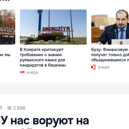
В Комрате критикуют
Бузу: Финансовую
ак мы
требование о знании
получат только до
румынского языка для
объединившиеся 
кандидатов в башканы
вчера
вчера
5
2 896
 У нас воруют на