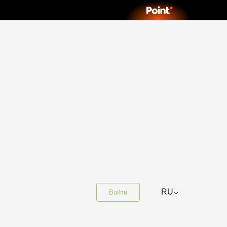
⌵
RU
Войти