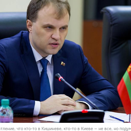
ление, что кто-то в Кишиневе, кто-то в Киеве — не все, но поду