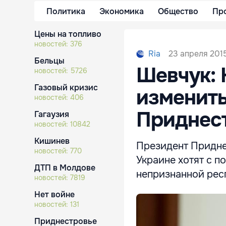
Политика
Экономика
Общество
Пр
Цены на топливо
новостей:
376
23 апреля 2015
Ria
Бельцы
Шевчук: 
новостей:
5726
Газовый кризис
изменит
новостей:
406
Приднес
Гагаузия
новостей:
10842
Кишинев
Президент Приднес
новостей:
770
Украине хотят с 
ДТП в Молдове
непризнанной рес
новостей:
7819
Нет войне
новостей:
131
Приднестровье