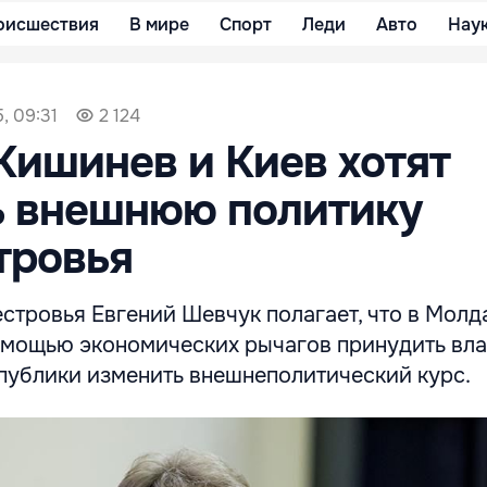
оисшествия
В мире
Спорт
Леди
Авто
Нау
, 09:31
2 124
Кишинев и Киев хотят
ь внешнюю политику
тровья
тровья Евгений Шевчук полагает, что в Молд
помощью экономических рычагов принудить вл
публики изменить внешнеполитический курс.