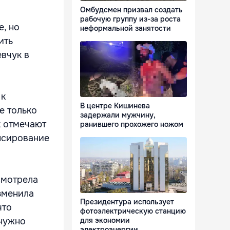
Омбудсмен призвал создать
рабочую группу из-за роста
е, но
неформальной занятости
ить
вчук в
 к
В центре Кишинева
е только
задержали мужчину,
к отмечают
ранившего прохожего ножом
нсирование
смотрела
зменила
Президентура использует
что
фотоэлектрическую станцию
для экономии
 нужно
электроэнергии