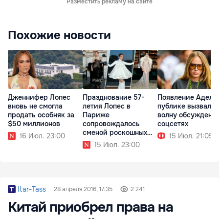
Разместить рекламу на сайте
Похожие новости
Дженнифер Лопес
Празднование 57-
Появление Адель
вновь не смогла
летия Лопес в
публике вызвало
продать особняк за
Париже
волну обсуждени
$50 миллионов
сопровождалось
соцсетях
сменой роскошных
16 Июл. 23:00
15 Июл. 21:05
образов
15 Июл. 23:00
Itar-Tass
28 апреля 2016, 17:35
2 241
Китай приобрел права на