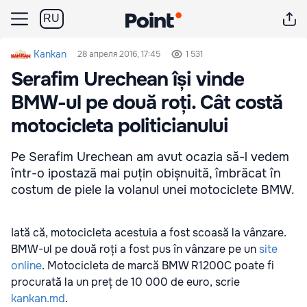
RU
Kankan
28 апреля 2016, 17:45
1 531
Serafim Urechean își vinde
BMW-ul pe două roți. Cât costă
motocicleta politicianului
Pe Serafim Urechean am avut ocazia să-l vedem
într-o ipostază mai puțin obișnuită, îmbrăcat în
costum de piele la volanul unei motociclete BMW.
Iată că, motocicleta acestuia a fost scoasă la vânzare.
BMW-ul pe două roți a fost pus în vânzare pe un
site
online
. Motocicleta de marcă BMW R1200C poate fi
procurată la un preț de 10 000 de euro, scrie
kankan.md
.