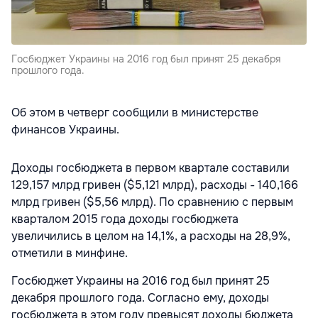
Госбюджет Украины на 2016 год был принят 25 декабря
прошлого года.
Об этом в четверг сообщили в министерстве
финансов Украины.
Доходы госбюджета в первом квартале составили
129,157 млрд гривен ($5,121 млрд), расходы - 140,166
млрд гривен ($5,56 млрд). По сравнению с первым
кварталом 2015 года доходы госбюджета
увеличились в целом на 14,1%, а расходы на 28,9%,
отметили в минфине.
Госбюджет Украины на 2016 год был принят 25
декабря прошлого года. Согласно ему, доходы
госбюджета в этом году превысят доходы бюджета