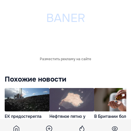
Разместить рекламу на сайте
Похожие новости
ЕК предостерегла
Нефтяное пятно у
В Британии более
Румынию в связи с
берегов Омана за
летальных исходо
намерением
несколько дней
связали с