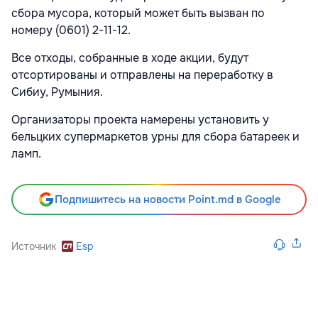
сбора мусора, который может быть вызван по
номеру (0601) 2-11-12.
Все отходы, собранные в ходе акции, будут
отсортированы и отправлены на переработку в
Сибиу, Румыния.
Организаторы проекта намерены установить у
бельцких супермаркетов урны для сбора батареек и
ламп.
Подпишитесь на новости Point.md в Google
Источник
Esp