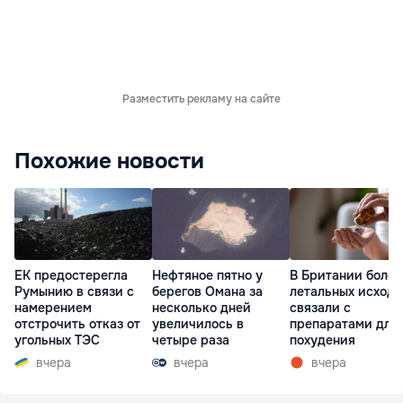
Разместить рекламу на сайте
Похожие новости
ЕК предостерегла
Нефтяное пятно у
В Британии более
Румынию в связи с
берегов Омана за
летальных исходо
намерением
несколько дней
связали с
отстрочить отказ от
увеличилось в
препаратами для
угольных ТЭС
четыре раза
похудения
вчера
вчера
вчера