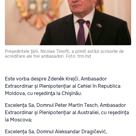
Președintele ţării, Nicolae Timofti, a primit astăzi scrisorile de
acreditare ale trei ambasadori. Foto: trm.md
Este vorba despre Zdeněk Krejčí, Ambasador
Extraordinar și Plenipotențiar al Cehiei în Republica
Moldova, cu reşedinţa la Chişinău.
Excelența Sa, Domnul Peter Martin Tesch, Ambasador
Extraordinar și Plenipotențiar al Australiei, cu reședința
la Moscova;
Excelența Sa, Domnul Aleksandar Dragičević,