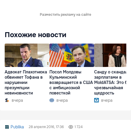
Разместить рекламу на сайте
Похожие новости
Адвокат Плахотнюка
Посол Молдовы
Санду о скандале
обвиняет Тофана в
Кульминский
зарплатами в
нарушении
возвращается в США
MoldATSA: Это бы
презумпции
с амбициозной
чрезвычайная
невиновности
повесткой
щедрость
вчера
вчера
вчера
Publika
28 апреля 2016, 17:36
1 724