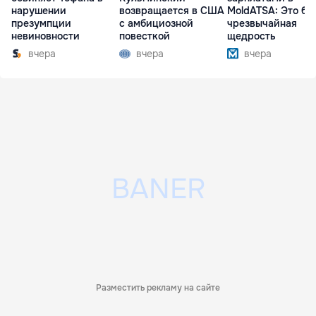
нарушении
возвращается в США
MoldATSA: Это бы
презумпции
с амбициозной
чрезвычайная
невиновности
повесткой
щедрость
вчера
вчера
вчера
Разместить рекламу на сайте