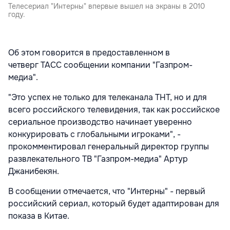
Телесериал "Интерны" впервые вышел на экраны в 2010
году.
Об этом говорится в предоставленном в
четверг ТАСС сообщении компании "Газпром-
медиа".
"Это успех не только для телеканала ТНТ, но и для
всего российского телевидения, так как российское
сериальное производство начинает уверенно
конкурировать с глобальными игроками", -
прокомментировал генеральный директор группы
развлекательного ТВ "Газпром-медиа" Артур
Джанибекян.
В сообщении отмечается, что "Интерны" - первый
российский сериал, который будет адаптирован для
показа в Китае.