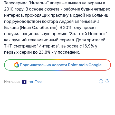
Телесериал "Интерны" впервые вышел на экраны в
2010 году. В основе сюжета - рабочие будни четырех
интернов, проходящих практику в одной из больниц
под руководством доктора Андрея Евгеньевича
Быкова (Иван Охлобыстин). В 2011 году проект
получил национальную премию "Золотой Носорог"
как лучший телевизионный сериал. Доля зрителей
ТНТ, смотрящих "Интернов", выросла с 16,9% у
первых серий до 23,8% - у последних.
Подпишитесь на новости Point.md в Google
Источник
Itar-Tass