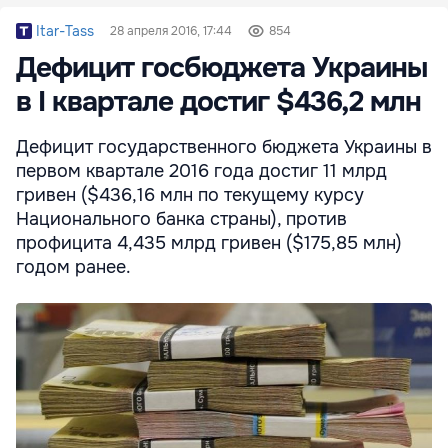
Itar-Tass
28 апреля 2016, 17:44
854
Дефицит госбюджета Украины
в I квартале достиг $436,2 млн
Дефицит государственного бюджета Украины в
первом квартале 2016 года достиг 11 млрд
гривен ($436,16 млн по текущему курсу
Национального банка страны), против
профицита 4,435 млрд гривен ($175,85 млн)
годом ранее.