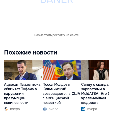
Разместить рекламу на сайте
Похожие новости
Адвокат Плахотнюка
Посол Молдовы
Санду о скандале
обвиняет Тофана в
Кульминский
зарплатами в
нарушении
возвращается в США
MoldATSA: Это бы
презумпции
с амбициозной
чрезвычайная
невиновности
повесткой
щедрость
вчера
вчера
вчера