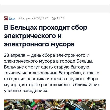
Esp
28 апреля 2016, 17:27
1 849
В Бельцах проходит сбор
электрического и
электронного мусора
28 апреля — день сбора электронного и
электрического мусора в городе Бельцы.
Бельчане смогут сдать старую бытовую
технику, использованные батарейки, а также
отходы из пластика и стекла в пункты сбора
мусора, которые расположены в ближайших
учебных заведениях.