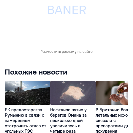
Разместить рекламу на сайте
Похожие новости
ЕК предостерегла
Нефтяное пятно у
В Британии более
Румынию в связи с
берегов Омана за
летальных исходо
намерением
несколько дней
связали с
отстрочить отказ от
увеличилось в
препаратами для
угольных ТЭС
четыре раза
похудения