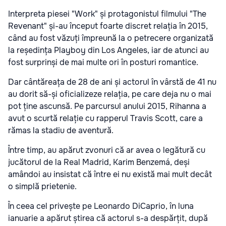
Interpreta piesei "Work" și protagonistul filmului "The
Revenant" și-au început foarte discret relația în 2015,
când au fost văzuți împreună la o petrecere organizată
la reședința Playboy din Los Angeles, iar de atunci au
fost surprinși de mai multe ori în posturi romantice.
Dar cântăreața de 28 de ani și actorul în vârstă de 41 nu
au dorit să-și oficializeze relația, pe care deja nu o mai
pot ține ascunsă. Pe parcursul anului 2015, Rihanna a
avut o scurtă relație cu rapperul Travis Scott, care a
rămas la stadiu de aventură.
Între timp, au apărut zvonuri că ar avea o legătură cu
jucătorul de la Real Madrid, Karim Benzemá, deși
amândoi au insistat că între ei nu există mai mult decât
o simplă prietenie.
În ceea cel privește pe Leonardo DiCaprio, în luna
ianuarie a apărut știrea că actorul s-a despărțit, după