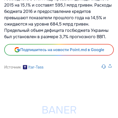
2015 на 15,1% и составят 595,1 млрд гривен. Расходы
бюджета 2016 и предоставление кредитов
превышают показатели прошлого года на 14,5% и
ожидаются на уровне 684,5 млрд гривен.
Предельный объем дефицита госбюджета Украины
был установлен в размере 3,7% прогнозного ВВП.
Подпишитесь на новости Point.md в Google
Источник
Itar-Tass