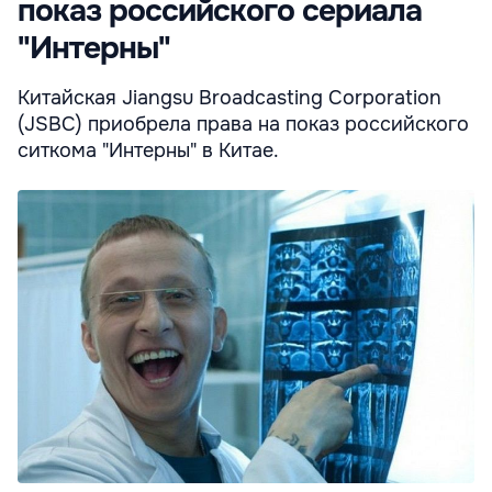
показ российского сериала
"Интерны"
Китайская Jiangsu Broadcasting Corporation
(JSBC) приобрела права на показ российского
ситкома "Интерны" в Китае.