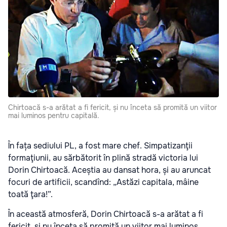
Chirtoacă s-a arătat a fi fericit, și nu înceta să promită un viitor
mai luminos pentru capitală.
În fața sediului PL, a fost mare chef. Simpatizanţii
formaţiunii, au sărbătorit în plină stradă victoria lui
Dorin Chirtoacă. Aceștia au dansat hora, și au aruncat
focuri de artificii, scandînd: „Astăzi capitala, mâine
toată ţara!”.
În această atmosferă, Dorin Chirtoacă s-a arătat a fi
fericit, și nu înceta să promită un viitor mai luminos