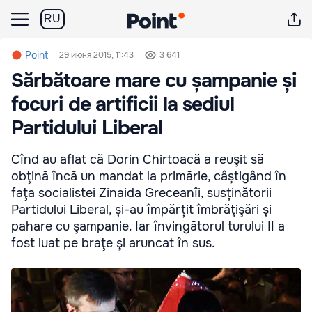
RU
Point
29 июня 2015, 11:43
3 641
Sărbătoare mare cu șampanie și
focuri de artificii la sediul
Partidului Liberal
Cînd au aflat că Dorin Chirtoacă a reuşit să
obţină încă un mandat la primărie, câştigând în
faţa socialistei Zinaida Greceanîi, susținătorii
Partidului Liberal, și-au împărțit îmbrăţişări și
pahare cu şampanie. Iar învingătorul turului II a
fost luat pe braţe şi aruncat în sus.