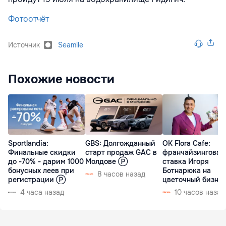
Фотоотчёт
Источник
Seamile
Похожие новости
Sportlandia:
GBS: Долгожданный
OK Flora Cafe:
Финальные скидки
старт продаж GAC в
франчайзинговая
до -70% - дарим 1000
Молдове Ⓟ
ставка Игоря
бонусных леев при
Ботнарюка на
8 часов назад
регистрации Ⓟ
цветочный бизне
4 часа назад
10 часов назад