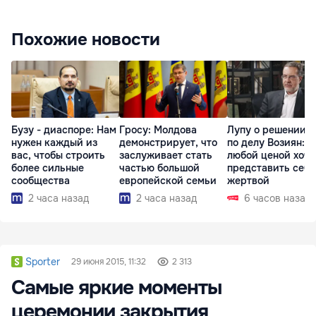
Похожие новости
Бузу - диаспоре: Нам
Гросу: Молдова
Лупу о решении с
нужен каждый из
демонстрирует, что
по делу Возиян: 
вас, чтобы строить
заслуживает стать
любой ценой хоче
более сильные
частью большой
представить себя
сообщества
европейской семьи
жертвой
2 часа назад
2 часа назад
6 часов назад
Sporter
29 июня 2015, 11:32
2 313
Самые яркие моменты
церемонии закрытия