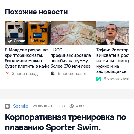
Похожие новости
Опрос
В Молдове разрешат
НКСС
Тофан: Риелторы 
криптобанкоматы,
профинансировала
виноваты в росте
биткоином можно
пособия на сумму
на жилье, смотре
будет платить в кафе
более 378 млн леев
нужно и на
застройщиков
3 часа назад
5 часов назад
6 часов назад
Seamile
29 июня 2015, 11:38
4 889
Корпоративная тренировка по
плаванию Sporter Swim.