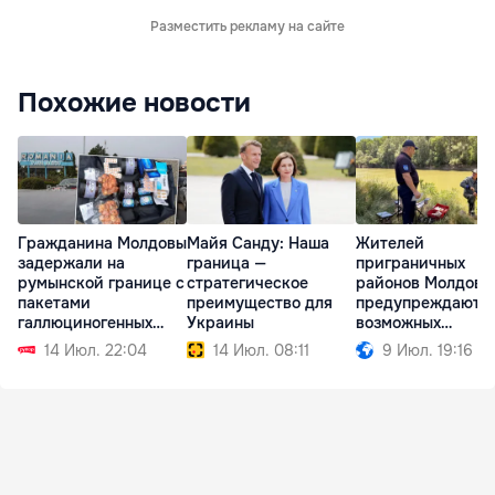
Разместить рекламу на сайте
Похожие новости
Гражданина Молдовы
Майя Санду: Наша
Жителей
задержали на
граница —
приграничных
румынской границе с
стратегическое
районов Молдовы
пакетами
преимущество для
предупреждают о
галлюциногенных
Украины
возможных
грибов
ситуациях риска
14 Июл. 22:04
14 Июл. 08:11
9 Июл. 19:16