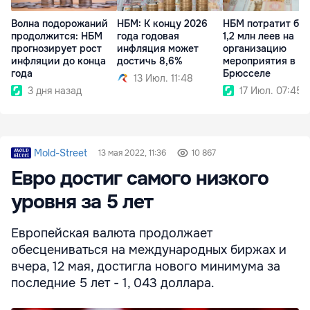
Волна подорожаний
НБМ: К концу 2026
НБМ потратит бо
продолжится: НБМ
года годовая
1,2 млн леев на
прогнозирует рост
инфляция может
организацию
инфляции до конца
достичь 8,6%
мероприятия в
года
Брюсселе
13 Июл. 11:48
3 дня назад
17 Июл. 07:45
Mold-Street
13 мая 2022, 11:36
10 867
Евро достиг самого низкого
уровня за 5 лет
Европейская валюта продолжает
обесцениваться на международных биржах и
вчера, 12 мая, достигла нового минимума за
последние 5 лет - 1, 043 доллара.