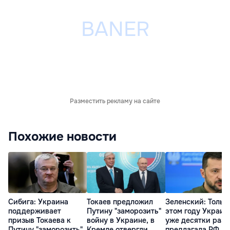
Разместить рекламу на сайте
Похожие новости
Сибига: Украина
Токаев предложил
Зеленский: Тольк
поддерживает
Путину "заморозить"
этом году Украин
призыв Токаева к
войну в Украине, в
уже десятки раз
Путину "заморозить"
Кремле отвергли
предлагала РФ