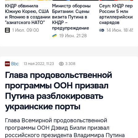
КНДР обвинила
Министр обороны
Сеул: КНДР пере
Южную Корею, США
Британии: Сцены
России 5 млн
и Японию в создании
визита Путина в
артиллерийских
"азиатского НАТО"
КНДР –
снарядов
предупреждение
1 Июл. 09:00
14 Июн. 18:45
19 Июн. 21:28
Bbc
13 мая 2022, 11:23
3 308
Глава продовольственной
программы ООН призвал
Путина разблокировать
украинские порты
Глава Всемирной продовольственной
программы ООН Дэвид Бизли призвал
российского президента Владимира Путина