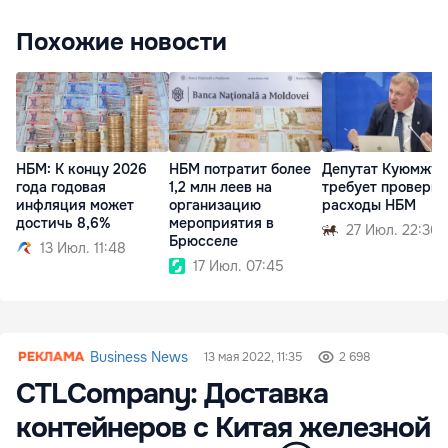
Похожие новости
НБМ: К концу 2026
НБМ потратит более
Депутат Куюмжу
года годовая
1,2 млн леев на
требует проверит
инфляция может
организацию
расходы НБМ
достичь 8,6%
мероприятия в
27 Июл. 22:36
Брюсселе
13 Июл. 11:48
17 Июл. 07:45
Business News
13 мая 2022, 11:35
2 698
CTLCompany: Доставка
контейнеров с Китая железной