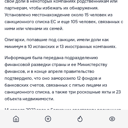
свои доли в некоторых компаниях родственникам или
партнерам, чтобы избежать их обнаружения.
Установлено местонахождение около 15 человек из
санкционного списка ЕС и еще 105 человек, связанных с
ними или членами их семей.
Олигархи, попавшие под санкции, имели доли как
минимум в 10 испанских и 13 иностранных компаниях.
Информация была передана подразделению
финансовой разведки страны и ее Министерству
финансов, и в конце апреля правительство
подтвердило, что оно заморозило 12 фондов и
банковских счетов, связанных с пятью лицами из
санкционного списка, а также три роскошные яхты и 23
объекта недвижимости.
14 апреля 2022 года в Германии арестовали роскошную
яхту сестры российского олигарха Усманова. 11 мая в
порту Гамбурга арестовали яхту Luna, которая