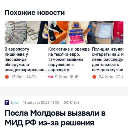
Похожие новости
В аэропорту
Косметика и одежда
Полиция изъяла
Кишинева у
на тысячи евро:
сигареты на 2 мл
пассажира
таможня выявила
леев: расследуют
обнаружили
нарушения в
деятельность
незадекларированну
аэропорту
семерых мужчин
ю валюту
13 Июл. 14:23
9 Июл. 16:16
24 Июл. 20:14
Tass
18 августа 2023, 13:59
17 863
Посла Молдовы вызвали в
МИД РФ из-за решения