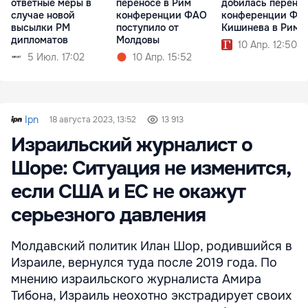
ответные меры в
переносе в Рим
добилась перено
случае новой
конференции ФАО
конференции ФА
высылки РМ
поступило от
Кишинева в Рим
дипломатов
Молдовы
10 Апр. 12:50
5 Июл. 17:02
10 Апр. 15:52
Ipn
18 августа 2023, 13:52
13 913
Израильский журналист о
Шоре: Ситуация не изменится,
если США и ЕС не окажут
серьезного давления
Молдавский политик Илан Шор, родившийся в
Израиле, вернулся туда после 2019 года. По
мнению израильского журналиста Амира
Тибона, Израиль неохотно экстрадирует своих