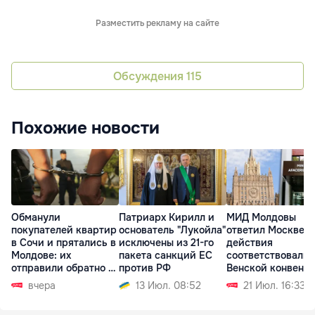
Разместить рекламу на сайте
Обсуждения
115
Похожие новости
Обманули
Патриарх Кирилл и
МИД Молдовы
покупателей квартир
основатель "Лукойла"
ответил Москве: 
в Сочи и прятались в
исключены из 21-го
действия
Молдове: их
пакета санкций ЕС
соответствовали
отправили обратно в
против РФ
Венской конвенц
РФ
вчера
13 Июл. 08:52
21 Июл. 16:33