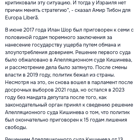
критиковали эту ситуацию. И тогда у Израиля нет
причин менять стратегию”, - сказал Амир Тибон для
Europa Liberă.
В июне 2017 года Илан Шор был приговорен к семи с
половиной годам тюремного заключения за
нанесение государству ущерба путем обмана и
злоупотребления доверием. Решение первого суда
было обжаловано в Апелляционном суде Кишинева,
и рассмотрение дела было затя
нуто. После смены
власти в 2019 году, политик бежал из страны.
Несмотря на это, он снова вошел в парламент после
досрочных выборов 2021 года, но остался в 2023
году без мандата депутата после того, как
законодательный орган принял к сведению решение
Апелляционного суда Кишинева о том, что политик
был окончательно приговорен к 15 годам лишения
свободы.
Решением Апелляционного суда Кишинева от 13