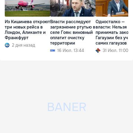
Из Кишинева откроют
Власти расследуют
Односталко —
три новых рейса в
загрязнение ртутью в
власти: Нельзя
Лондон, Аликанте и
селе Гоян: виновный
принимать законы
Франкфурт
оплатит очистку
Гагаузии без уча
территории
самих гагаузов
2 дня назад
16 Июл. 13:44
31 Июл. 11:00