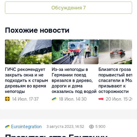
Обсуждения
7
Похожие новости
ГИЧС рекомендует
Из-за непогоды в
Близятся гроза и
закрыть окна и не
Германии поезд
порывистый вете
подходить к старым
врезался в дерево,
спасатели в Молд
деревьям во время
дороги и дома
призывают к
непогоды
оказались под водой
осторожности
14 Июл. 17:37
18 Июл. 14:30
20 Июл. 15:20
Eurointegration
3 августа 2023, 14:52
5 900