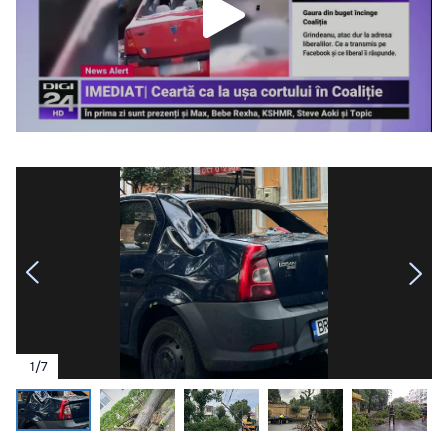
1
/
7