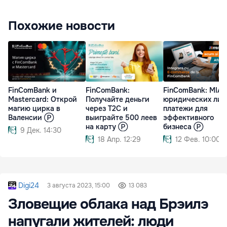
Похожие новости
FinComBank и
FinComBank:
FinComBank: MIA 
Mastercard: Открой
Получайте деньги
юридических лиц
магию цирка в
через T2C и
платежи для
Валенсии Ⓟ
выиграйте 500 леев
эффективного
на карту Ⓟ
бизнеса Ⓟ
9 Дек. 14:30
18 Апр. 12:29
12 Фев. 10:00
Digi24
3 августа 2023, 15:00
13 083
Зловещие облака над Брэилэ
напугали жителей: люди