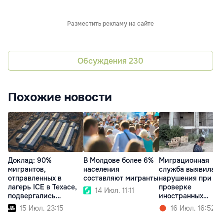
Разместить рекламу на сайте
Обсуждения
230
Похожие новости
Доклад: 90%
В Молдове более 6%
Миграционная
мигрантов,
населения
служба выявила
отправленных в
составляют мигранты
нарушения при
лагерь ICE в Техасе,
проверке
14 Июл. 11:11
подвергались
иностранных
насилию
работников в
15 Июл. 23:15
16 Июл. 16:52
Кишиневе