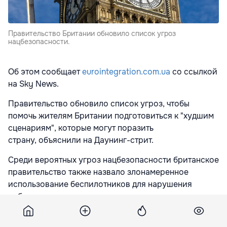
Правительство Британии обновило список угроз
нацбезопасности.
Об этом сообщает
eurointegration.com.ua
со ссылкой
на Sky News.
Правительство обновило список угроз, чтобы
помочь жителям Британии подготовиться к "худшим
сценариям", которые могут поразить
страну, объяснили на Даунинг-стрит.
Среди вероятных угроз нацбезопасности британское
правительство также назвало злонамеренное
использование беспилотников для нарушения
работы транспорта и других ключевых элементов
инфраструктуры, а также возможный сбой в работе
подводных трансатлантических