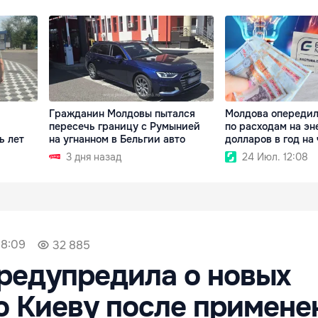
Гражданин Молдовы пытался
Молдова опереди
пересечь границу с Румынией
по расходам на эн
ь лет
на угнанном в Бельгии авто
долларов в год на
3 дня назад
24 Июл. 12:08
18:09
32 885
редупредила о новых
о Киеву после примене