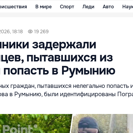
оисшествия
В мире
Спорт
Леди
Авто
Нау
2026, 18:18
19 269
чники задержали
цев, пытавшихся из
 попасть в Румынию
ных граждан, пытавшихся нелегально попасть 
ова в Румынию, были идентифицированы Погр