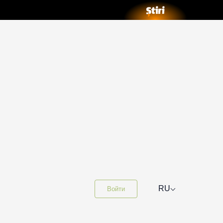
⌵
RU
Войти