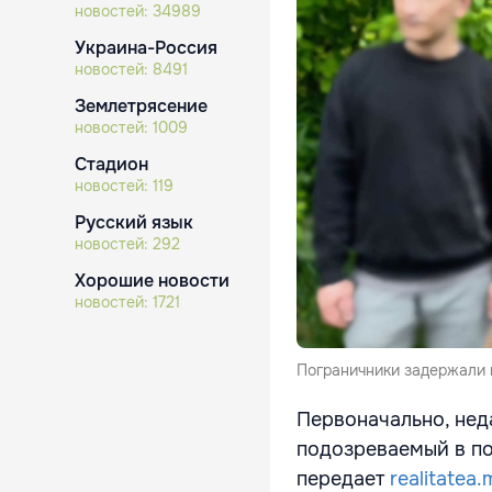
новостей:
34989
Украина-Россия
новостей:
8491
Землетрясение
новостей:
1009
Стадион
новостей:
119
Русский язык
новостей:
292
Хорошие новости
новостей:
1721
Пограничники задержали 
Первоначально, нед
подозреваемый в по
передает
realitatea