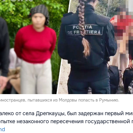
иностранцев, пытавшихся из Молдовы попасть в Румынию.
алеко от села Дрепкауцы, был задержан первый ми
пытке незаконного пересечения государственной 
.md