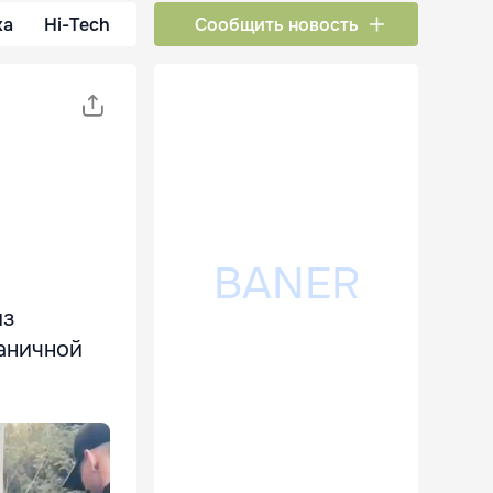
ка
Hi-Tech
Сообщить новость
из
аничной