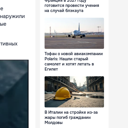
Франция в 2027 году
готовится провести учения
ле
на случай блэкаута
обнаружили
рые
ативных
Тофан о новой авиакомпании
Polaris: Нашли старый
самолет и хотят летать в
Египет
В Италии на стройке из-за
жары погиб гражданин
Молдовы