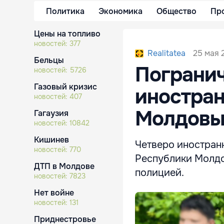
Политика
Экономика
Общество
Пр
Цены на топливо
новостей:
377
25 мая 
Realitatea
Бельцы
Пограни
новостей:
5726
Газовый кризис
иностран
новостей:
407
Молдовы
Гагаузия
новостей:
10842
Кишинев
Четверо иностран
новостей:
770
Республики Молд
ДТП в Молдове
полицией.
новостей:
7823
Нет войне
новостей:
131
Приднестровье