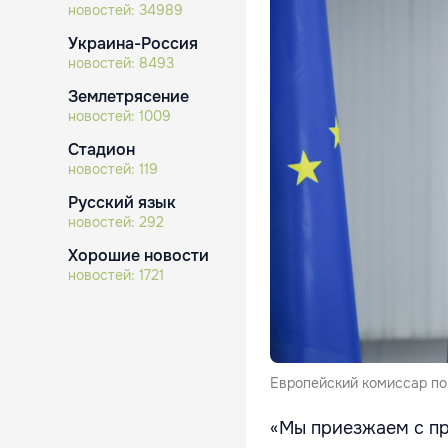
новостей:
34989
Украина-Россия
новостей:
8493
Землетрясение
новостей:
1009
Стадион
новостей:
119
Русский язык
новостей:
292
Хорошие новости
новостей:
1721
Европейский комиссар по
«Мы приезжаем с пр