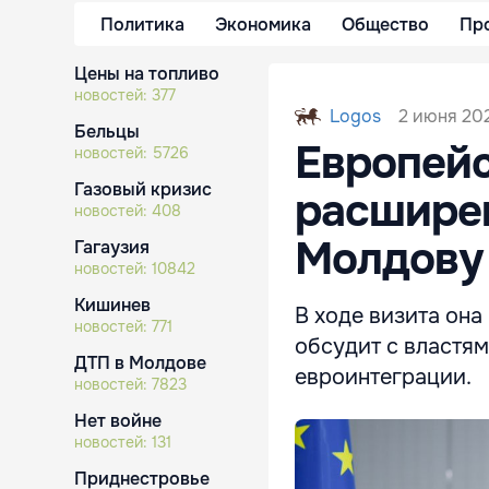
Политика
Экономика
Общество
Пр
Цены на топливо
новостей:
377
2 июня 202
Logos
Бельцы
Европейс
новостей:
5726
Газовый кризис
расширен
новостей:
408
Молдову
Гагаузия
новостей:
10842
Кишинев
В ходе визита она
новостей:
771
обсудит с властя
ДТП в Молдове
евроинтеграции.
новостей:
7823
Нет войне
новостей:
131
Приднестровье