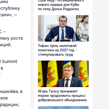
США ищут потенциального
дыми
нового лидера для Кубы
еспублику
по типу Делси Родригес
сами», —
С –
лану роста
иций,
Тофан: Цель налоговой
политики на 2027 год -
стимулировать труд
l Summit
 в
т
ишинёва, в
Игорь Гросу призывает
мэрии продолжить процесс
селе
добровольного объединения
традиции,