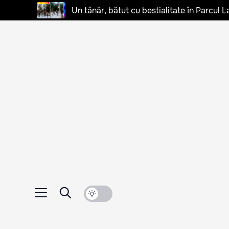
Un tânăr, bătut cu bestialitate în Parcul L