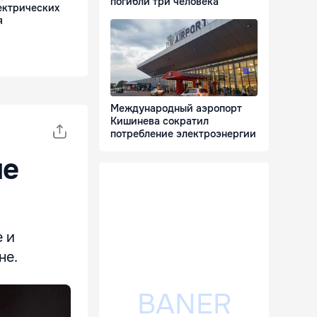
погибли три человека
ектрических
я
Международный аэропорт
Кишинева сократил
потребление электроэнергии
не
 и
не.