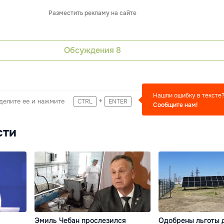
Разместить рекламу на сайте
Обсуждения
8
Нашли ошибку в тексте
+
делите ее и нажмите
CTRL
ENTER
Сообщите нам!
сти
Эмиль Чебан прослезился
Одобрены льготы 