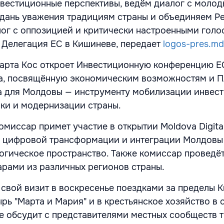
вестиционные перспективы, ведём диалог с моло
дань уважения традициям страны и объединяем Р
ог с оппозицией и критически настроенными голо
 Делегация ЕС в Кишиневе, передает
logos-pres.md
 Марта Кос откроет Инвестиционную конференцию Е
а, посвящённую экономическим возможностям и П
а для Молдовы — инструменту мобилизации инвест
ки и модернизации страны.
комиссар примет участие в открытии Moldova Digita
о цифровой трансформации и интеграции Молдовы
огическое пространство. Также комиссар проведё
рами из различных регионов страны.
свой визит в воскресенье поездками за пределы К
рь "Марта и Мария" и в крестьянское хозяйство в 
е обсудит с представителями местных сообществ 