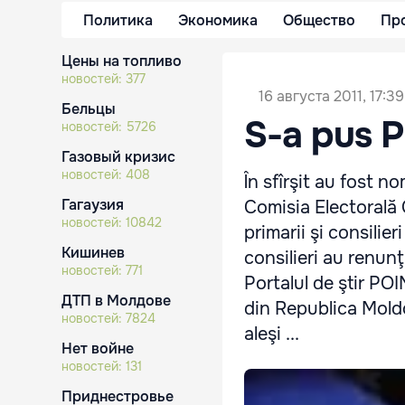
Политика
Экономика
Общество
Пр
Цены на топливо
новостей:
377
16 августа 2011, 17:39
Бельцы
S-a pus P
новостей:
5726
Газовый кризис
новостей:
408
În sfîrşit au fost nom
Гагаузия
Comisia Electorală C
новостей:
10842
primarii şi consilie
Кишинев
consilieri au renunţ
новостей:
771
Portalul de ştir POI
ДТП в Молдове
din Republica Moldo
новостей:
7824
aleşi ...
Нет войне
новостей:
131
Приднестровье