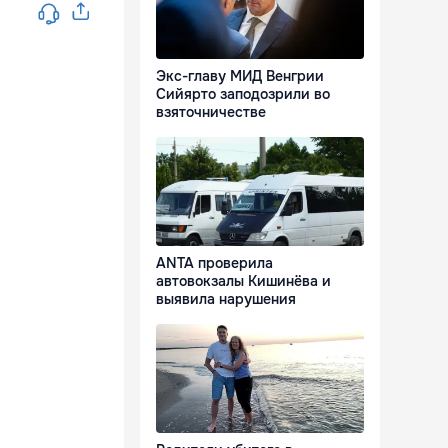
Экс-главу МИД Венгрии
Сийярто заподозрили во
взяточничестве
ANTA проверила
автовокзалы Кишинёва и
выявила нарушения