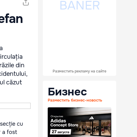
efan
a
irculația
răzile din
Разместить рекламу на сайте
cidentului,
ul căzut
Бизнес
Разместить бизнес-новость
secție cu
 a fost