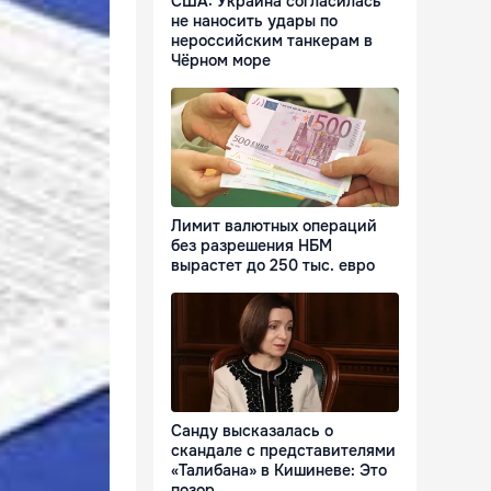
США: Украина согласилась
не наносить удары по
нероссийским танкерам в
Чёрном море
Лимит валютных операций
без разрешения НБМ
вырастет до 250 тыс. евро
Санду высказалась о
скандале с представителями
«Талибана» в Кишиневе: Это
позор