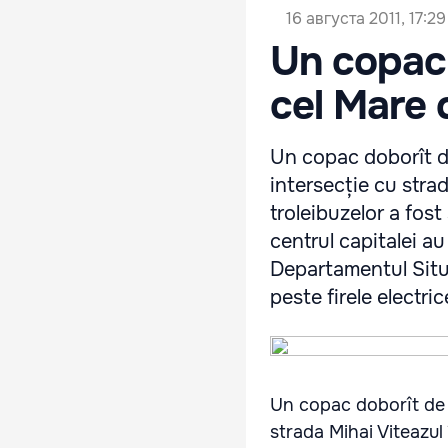
16 августа 2011, 17:29
Un copac
cel Mare 
Un copac doborît de
intersecție cu strad
troleibuzelor a fost
centrul capitalei au
Departamentul Situa
peste firele electri
Un copac doborît de f
strada Mihai Viteazul 