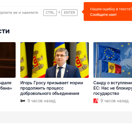
Нашли ошибку в тексте
+
делите ее и нажмите
CTRL
ENTER
Сообщите нам!
сти
андале
Игорь Гросу призывает мэрии
Санду о вступлен
ибана»
продолжить процесс
ЕС: Нас не блокир
добровольного объединения
государство
9 часов назад
9 часов назад