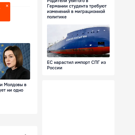
Родители убитого в
Германии студента требуют
?
изменений в миграционной
политике
ЕС нарастил импорт СПГ из
России
ии Молдовы в
ует ни одно