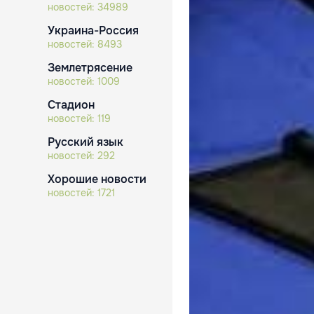
новостей:
34989
Украина-Россия
новостей:
8493
Землетрясение
новостей:
1009
Стадион
новостей:
119
Русский язык
новостей:
292
Хорошие новости
новостей:
1721