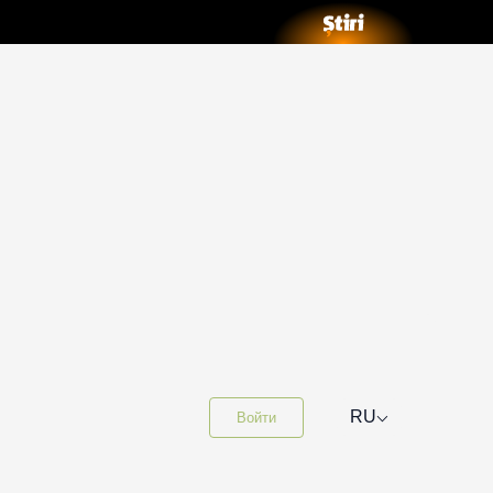
⌵
RU
Войти