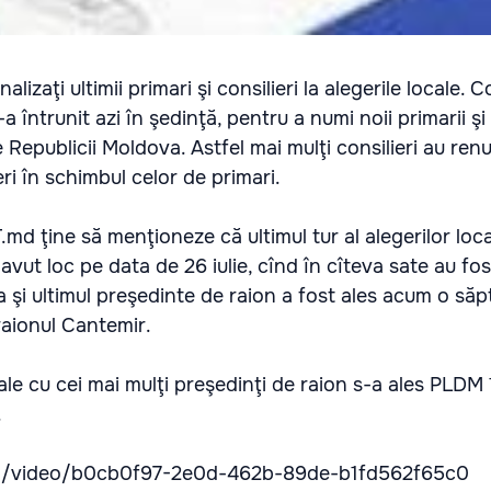
nalizaţi ultimii primari şi consilieri la alegerile locale. 
a întrunit azi în şedinţă, pentru a numi noii primarii şi 
e Republicii Moldova. Astfel mai mulţi consilieri au renu
ri în schimbul celor de primari.
.md ţine să menţioneze că ultimul tur al alegerilor loca
vut loc pe data de 26 iulie, cînd în cîteva sate au fos
 şi ultimul preşedinte de raion a fost ales acum o să
raionul Cantemir.
cale cu cei mai mulţi preşedinţi de raion s-a ales PLDM
.
.md/video/b0cb0f97-2e0d-462b-89de-b1fd562f65c0