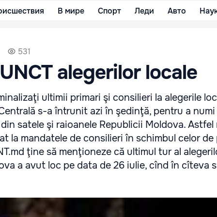
оисшествия
В мире
Спорт
Леди
Авто
Нау
531
UNCT alegerilor locale
inalizaţi ultimii primari şi consilieri la alegerile loc
entrală s-a întrunit azi în şedinţă, pentru a numi 
ri din satele şi raioanele Republicii Moldova. Astfel
at la mandatele de consilieri în schimbul celor de 
NT.md ţine să menţioneze că ultimul tur al alegeril
va a avut loc pe data de 26 iulie, cînd în cîteva 