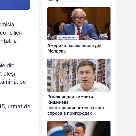
Comisia
consilieri
nţat la
Америка нашла посла для
Молдовы
le din
t aleşi
ptămînă, pe
Рынок недвижимости
Кишинева
 15, urmat de
восстанавливается за счет
спроса в пригородах