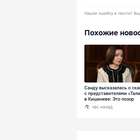
Нашли ошибку в тексте?
Вы
Похожие ново
Санду высказалась о ск
с представителями «Тал
в Кишиневе: Это позор
час назад