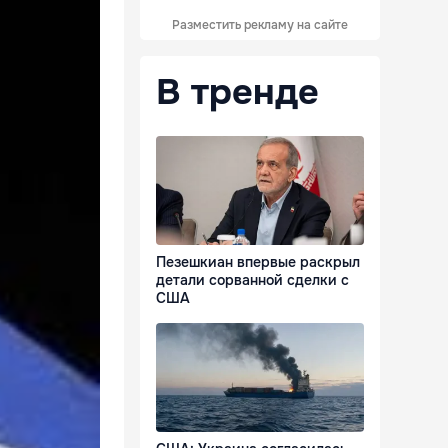
Разместить рекламу на сайте
В тренде
Пезешкиан впервые раскрыл
детали сорванной сделки с
США