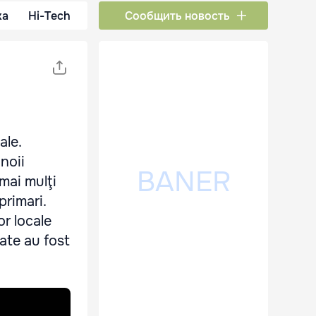
ка
Hi-Tech
Сообщить новость
ale.
noii
 mai mulţi
primari.
or locale
sate au fost