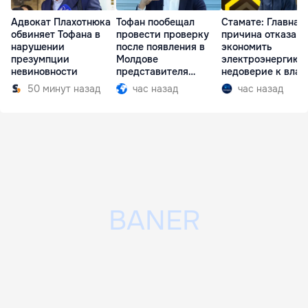
Адвокат Плахотнюка
Тофан пообещал
Стамате: Главная
обвиняет Тофана в
провести проверку
причина отказа
нарушении
после появления в
экономить
презумпции
Молдове
электроэнергию 
невиновности
представителя
недоверие к влас
Южной Осетии
50 минут назад
час назад
час назад