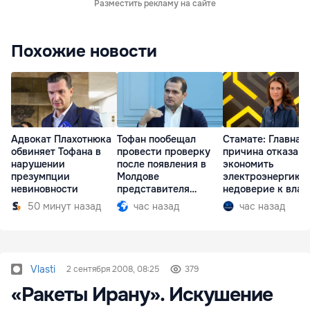
Разместить рекламу на сайте
Похожие новости
Адвокат Плахотнюка
Тофан пообещал
Стамате: Главная
обвиняет Тофана в
провести проверку
причина отказа
нарушении
после появления в
экономить
презумпции
Молдове
электроэнергию 
невиновности
представителя
недоверие к влас
Южной Осетии
50 минут назад
час назад
час назад
Vlasti
2 сентября 2008, 08:25
379
«Ракеты Ирану». Искушение