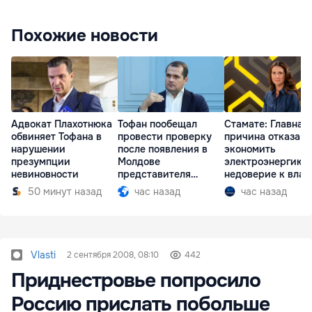
Похожие новости
Адвокат Плахотнюка
Тофан пообещал
Стамате: Главная
обвиняет Тофана в
провести проверку
причина отказа
нарушении
после появления в
экономить
презумпции
Молдове
электроэнергию 
невиновности
представителя
недоверие к влас
Южной Осетии
50 минут назад
час назад
час назад
Vlasti
2 сентября 2008, 08:10
442
Приднестровье попросило
Россию прислать побольше