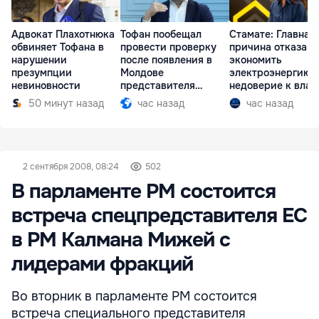
Адвокат Плахотнюка
Тофан пообещал
Стамате: Главная
обвиняет Тофана в
провести проверку
причина отказа
нарушении
после появления в
экономить
презумпции
Молдове
электроэнергию 
невиновности
представителя
недоверие к влас
Южной Осетии
50 минут назад
час назад
час назад
2 сентября 2008, 08:24
502
В парламенте РМ состоится
встреча спецпредставителя ЕС
в РМ Калмана Мижей с
лидерами фракций
Во вторник в парламенте РМ состоится
встреча специального представителя