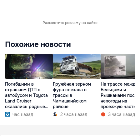
Разместить рекламу на сайте
Похожие новости
Погибшими в
Гружёная зерном
На трассе между
страшном ДТП с
фура съехала с
Бельцами и
автобусом и Toyota
трассы в
Рышканами после
Land Cruiser
Чимишлийском
непогоды на
оказались родные
районе
проезжую часть
братья
упали деревья
час назад
2 часа назад
3 часа назад