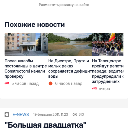
Разместить рекламу на сайте
Похожие новости
После жалобы
На Днестре, Пруте и
На Телецентре
постоялицы в центре
малых реках
пройдут репетиц
Constructorul начали
сохраняется дефицит
парада: водителе
проверку
воды
предупредили о
затруднениях
5 часов назад
6 часов назад
вчера
E-NEWS
19 февраля 2011, 11:23
510
"Большая двадцатка"