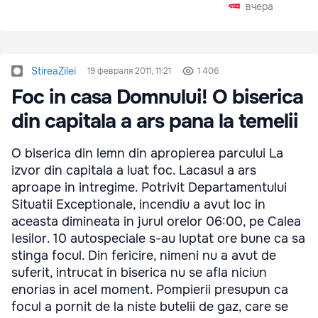
вчера
StireaZilei
19 февраля 2011, 11:21
1 406
Foc in casa Domnului! O biserica
din capitala a ars pana la temelii
O biserica din lemn din apropierea parcului La
izvor din capitala a luat foc. Lacasul a ars
aproape in intregime. Potrivit Departamentului
Situatii Exceptionale, incendiu a avut loc in
aceasta dimineata in jurul orelor 06:00, pe Calea
Iesilor. 10 autospeciale s-au luptat ore bune ca sa
stinga focul. Din fericire, nimeni nu a avut de
suferit, intrucat in biserica nu se afla niciun
enorias in acel moment. Pompierii presupun ca
focul a pornit de la niste butelii de gaz, care se