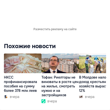
Разместить рекламу на сайте
Похожие новости
НКСС
Тофан: Риелторы не
В Молдове налог 
профинансировала
виноваты в росте цен
доход крестьянск
пособия на сумму
на жилье, смотреть
хозяйств вырасте
более 378 млн леев
нужно и на
12%
застройщиков
вчера
вчера
вчера