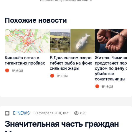
Похожие новости
Кишинёв встал в
В Данченском озере
Житель Чимишли
гигантских пробках
гибнет рыба на фоне
предстанет перед
сильной жары
судом по делу об
вчера
убийстве
вчера
сожительницы
вчера
E-NEWS
19 февраля 2011, 11:21
629
Значительная часть граждан