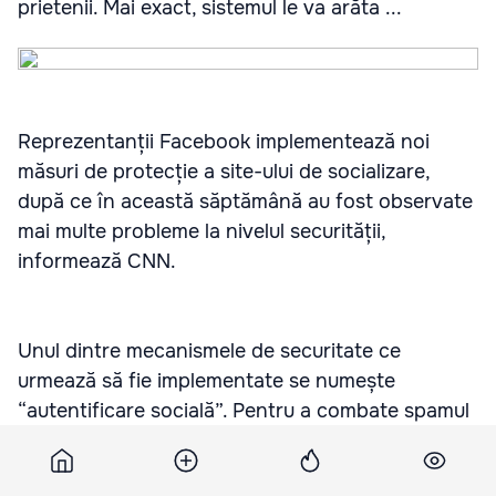
prietenii. Mai exact, sistemul le va arăta ...
Reprezentanții Facebook implementează noi
măsuri de protecție a site-ului de socializare,
după ce în această săptămână au fost observate
mai multe probleme la nivelul securității,
informează CNN.
Unul dintre mecanismele de securitate ce
urmează să fie implementate se numește
“autentificare socială”. Pentru a combate spamul
și a împiedica persoanele neautorizate să
acceseze conturile utilizatorilor, Facebook îi va