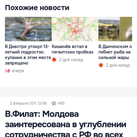
Похожие новости
В Днестре утонул 13-
Кишинёв встал в
В Данченском озе
летний подросток:
гигантских пробках
гибнет рыба на ф
купание в этом месте
сильной жары
2 дня назад
запрещено
2 дня назад
вчера
3 февраля 2011, 12:56
465
В.Филат: Молдова
заинтересована в углублении
сотрудничества с РФ во всех