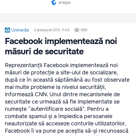
вчера
Unimedia
3 февраля 2011, 11:43
696
Facebook implementează noi
măsuri de securitate
Reprezentanții Facebook implementează noi
măsuri de protecție a site-ului de socializare,
după ce în această săptămână au fost observate
mai multe probleme la nivelul securității,
informează CNN. Unul dintre mecanismele de
securitate ce urmează să fie implementate se
numește “autentificare socială”. Pentru a
combate spamul și a împiedica persoanele
neautorizate să acceseze conturile utilizatorilor,
Facebook îi va pune pe aceștia să-și recunoască