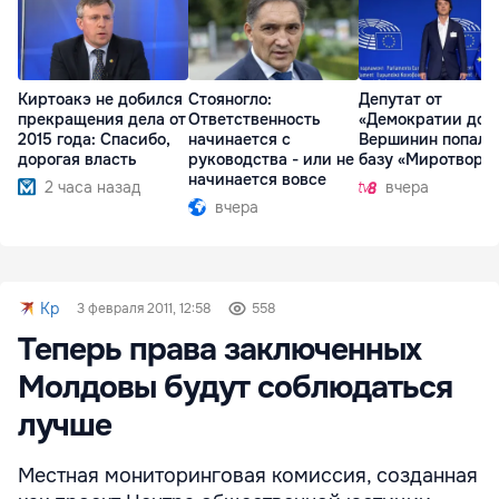
Киртоакэ не добился
Стояногло:
Депутат от
прекращения дела от
Ответственность
«Демократии дом
2015 года: Спасибо,
начинается с
Вершинин попал 
дорогая власть
руководства - или не
базу «Миротворц
начинается вовсе
2 часа назад
вчера
вчера
Kp
3 февраля 2011, 12:58
558
Теперь права заключенных
Молдовы будут соблюдаться
лучше
Местная мониторинговая комиссия, созданная