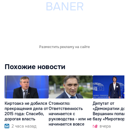
Разместить рекламу на сайте
Похожие новости
Киртоакэ не добился
Стояногло:
Депутат от
прекращения дела от
Ответственность
«Демократии дом
2015 года: Спасибо,
начинается с
Вершинин попал 
дорогая власть
руководства - или не
базу «Миротворц
начинается вовсе
2 часа назад
вчера