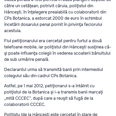
către un cetăţean, potrivit căruia, poliţistul din
Hânceşti, în înţelegere prealabilă cu colaboratorii din
CPs Botanica, a estorcat 2000 de euro în schimbul
încetării dosarului penal pornit în privinţa feciorului
acestuia.
Fiul petiţionarului era cercetat pentru furtul a două
telefoane mobile, iar poliţistul din Hânceşti susţinea că-
şi poate influenţa colegii în vederea scoaterii bănuitului
de sub urmărire penală.
Declarantul urma să transmită banii prin intermediul
colegului său din cadrul CPs Botanica.
Astfel, pe 1 mai 2012, petiţionarul s-a întâlnit cu
poliţistul de la Botanica şi i-a transmis banii marcaţi
„mită CCCEC”, după care a reuşit să fugă de la
colaboratorii CCCEC.
Polițistu lde la Hâncești este cercetat în stare de