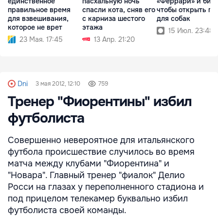
единственное
пасхальную ночь
«Феррари» и бизн
правильное время
спасли кота, сняв его
чтобы открыть п
для взвешивания,
с карниза шестого
для собак
которое не врет
этажа
15 Июл. 23:48
23 Мая. 17:45
13 Апр. 21:20
Dni
3 мая 2012, 12:10
759
Тренер "Фиорентины" избил
футболиста
Совершенно невероятное для итальянского
футбола происшествие случилось во время
матча между клубами "Фиорентина" и
"Новара". Главный тренер "фиалок" Делио
Росси на глазах у переполненного стадиона и
под прицелом телекамер буквально избил
футболиста своей команды.