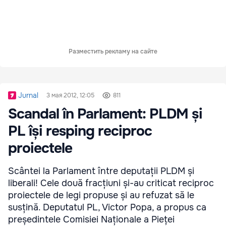
Разместить рекламу на сайте
Jurnal
3 мая 2012, 12:05
811
Scandal în Parlament: PLDM și
PL își resping reciproc
proiectele
Scântei la Parlament între deputații PLDM și
liberali! Cele două fracțiuni și-au criticat reciproc
proiectele de legi propuse și au refuzat să le
susțină. Deputatul PL, Victor Popa, a propus ca
președintele Comisiei Naționale a Pieței