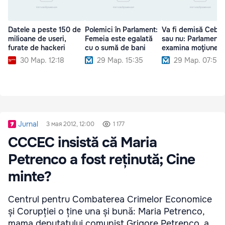
Datele a peste 150 de
Polemici în Parlament:
Va fi demisă Cebot
milioane de useri,
Femeia este egalată
sau nu: Parlamentu
furate de hackeri
cu o sumă de bani
examina moţiunea
30 Мар. 12:18
29 Мар. 15:35
29 Мар. 07:50
Jurnal
3 мая 2012, 12:00
1 177
CCCEC insistă că Maria
Petrenco a fost reținută; Cine
minte?
Centrul pentru Combaterea Crimelor Economice
și Corupției o ține una și bună: Maria Petrenco,
mama deputatului comunist Grigore Petrenco, a