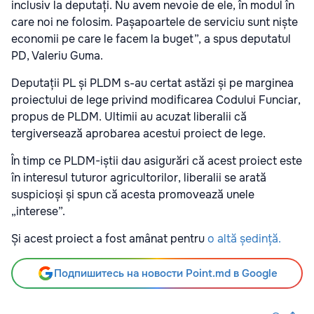
inclusiv la deputați. Nu avem nevoie de ele, în modul în
care noi ne folosim. Pașapoartele de serviciu sunt niște
economii pe care le facem la buget”, a spus deputatul
PD, Valeriu Guma.
Deputații PL și PLDM s-au certat astăzi și pe marginea
proiectului de lege privind modificarea Codului Funciar,
propus de PLDM. Ultimii au acuzat liberalii că
tergiversează aprobarea acestui proiect de lege.
În timp ce PLDM-iștii dau asigurări că acest proiect este
în interesul tuturor agricultorilor, liberalii se arată
suspicioși și spun că acesta promovează unele
„interese”.
Și acest proiect a fost amânat pentru
o altă ședință.
Подпишитесь на новости Point.md в Google