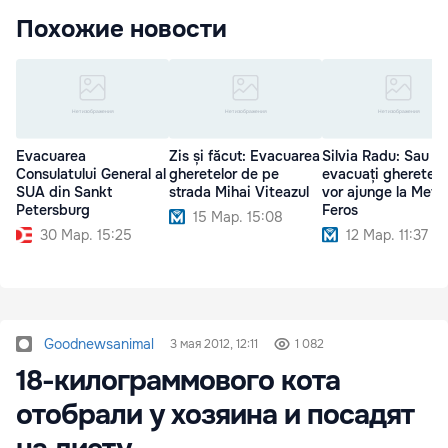
Похожие новости
Evacuarea
Zis și făcut: Evacuarea
Silvia Radu: Sau
Consulatului General al
gheretelor de pe
evacuați gheretele
SUA din Sankt
strada Mihai Viteazul
vor ajunge la Metal
Petersburg
Feros
15 Мар. 15:08
30 Мар. 15:25
12 Мар. 11:37
Goodnewsanimal
3 мая 2012, 12:11
1 082
18-килограммового кота
отобрали у хозяина и посадят