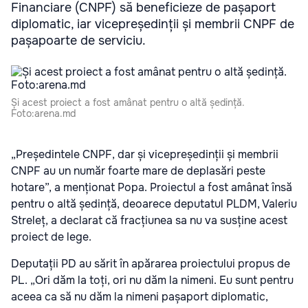
Financiare (CNPF) să beneficieze de pașaport
diplomatic, iar vicepreședinții și membrii CNPF de
pașapoarte de serviciu.
Și acest proiect a fost amânat pentru o altă ședință.
Foto:arena.md
„Președintele CNPF, dar și vicepreședinții și membrii
CNPF au un număr foarte mare de deplasări peste
hotare”, a menționat Popa. Proiectul a fost amânat însă
pentru o altă ședință, deoarece deputatul PLDM, Valeriu
Streleț, a declarat că fracțiunea sa nu va susține acest
proiect de lege.
Deputații PD au sărit în apărarea proiectului propus de
PL. „Ori dăm la toți, ori nu dăm la nimeni. Eu sunt pentru
aceea ca să nu dăm la nimeni pașaport diplomatic,