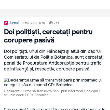
Jurnal
3 мая 2012, 11:59
764
Doi polițiști, cercetați pentru
corupere pasivă
Doi poliţişti, unul din Hânceşti şi altul din cadrul
Comisariatului de Poliţie Botanica, sunt cercetaţi
penal de Procuratura Anticorupţie pentru trafic
de influenţă şi, respectiv, corupere pasivă.
Declarantul urma să transmită banii prin intermediul colegului
său din cadrul CPs Botanica.
Cauza penală a fost pornită în baza plângerii depuse de