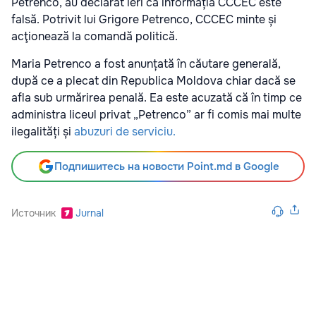
Petrenco, au declarat ieri că informația CCCEC este
falsă. Potrivit lui Grigore Petrenco, CCCEC minte și
acţionează la comandă politică.
Maria Petrenco a fost anunțată în căutare generală,
după ce a plecat din Republica Moldova chiar dacă se
afla sub urmărirea penală. Ea este acuzată că în timp ce
administra liceul privat „Petrenco” ar fi comis mai multe
ilegalități și
abuzuri de serviciu.
Подпишитесь на новости Point.md в Google
Источник
Jurnal