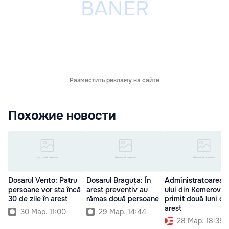
Разместить рекламу на сайте
Похожие новости
Dosarul Vento: Patru
Dosarul Braguța: În
Administratoarea m
persoane vor sta încă
arest preventiv au
ului din Kemerovo 
30 de zile în arest
rămas două persoane
primit două luni de
arest
30 Мар. 11:00
29 Мар. 14:44
28 Мар. 18:35