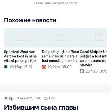
Разместить рекламу на сайте
Похожие новости
Sportivul Wout van
Doi polițiști și-au făcut
Cazul Skripal: Un
Aert l-a lovit în plină
selfie în locul în care a
poliţist a fost inter
viteză pe un poliţist
fost omorât un român
cu simptome de
otrăvire
29 Мар. 15:07
23 Мар. 05:00
23 Мар. 00:00
Kp
3 мая 2012, 11:58
1 310
Избившим сына главы