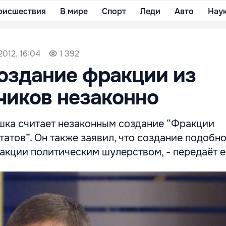
оисшествия
В мире
Спорт
Леди
Авто
Нау
2012, 16:04
1 392
оздание фракции из
чиков незаконно
ка считает незаконным создание “Фракции
атов”. Он также заявил, что создание подобн
акции политическим шулерством, - передаёт 