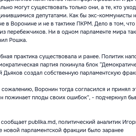
льно могут существовать только они, а те, кто уход
инившимися депутатами. Как бы экс-коммунисты н
не в Воронине и не в тактике ПКРМ. Дело в том, что
из перебежчиков. Ни в одном парламенте мира та
вил Рошка.
обная практика существовала и ранее. Политик нап
мократическая партия покинула блок “Демократич
й Дьяков создал собственную парламентскую фрак
 сожалению, Воронин тогда согласился и принял э
он пожинает плоды своих ошибок”, - подчеркнул б
 сообщает publika.md, политический аналитик Иго
ие новой парламентской фракции было заранее