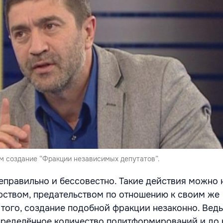
м создание “Фракции независимых депутатов”.
неправильно и бессовестно. Такие действия можно 
ством, предательством по отношению к своим же
 того, создание подобной фракции незаконно. Ведь
пределённое количество политформирований и до 