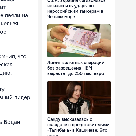
США: Украина согласилась
не наносить удары по
ит,
нероссийским танкерам в
е лаяли на
Чёрном море
 нельзя
кое
омнил, что
Лимит валютных операций
еская
без разрешения НБМ
цию.
вырастет до 250 тыс. евро
ту
ывший лидер
Санду высказалась о
рь Боцан
скандале с представителями
«Талибана» в Кишиневе: Это
позор