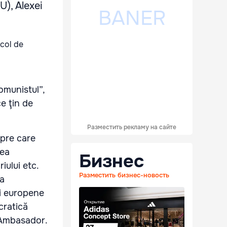
U), Alexei
omunistul”,
ce ţin de
Разместить рекламу на сайте
spre care
rea
Бизнес
iului etc.
Разместить бизнес-новость
ea
ii europene
cratică
l Ambasador.