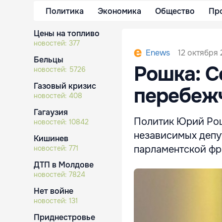
Политика
Экономика
Общество
Пр
Цены на топливо
новостей:
377
12 октября 
Enews
Бельцы
Рошка: С
новостей:
5726
Газовый кризис
перебеж
новостей:
408
Гагаузия
Политик Юрий Рош
новостей:
10842
независимых депут
Кишинев
парламентской фр
новостей:
771
ДТП в Молдове
новостей:
7824
Нет войне
новостей:
131
Приднестровье