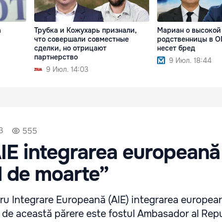
а
Трубка и Кожухарь признали,
Мариан о высокой
что совершали совместные
родственницы в О
сделки, но отрицают
несет бред
партнерство
9 Июл. 18:44
9 Июл. 14:03
3
555
IE integrarea europeană
l de moarte”
tru Integrare Europeană (AIE) integrarea europea
 de această părere este fostul Ambasador al Repu