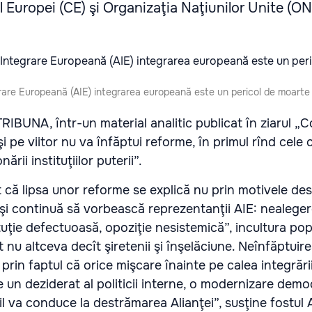
l Europei (CE) şi Organizaţia Naţiunilor Unite (ON
grare Europeană (AIE) integrarea europeană este un pericol de moarte
IBUNA, într-un material analitic publicat în ziarul „C
şi pe viitor nu va înfăptui reforme, în primul rînd cele 
rii instituţiilor puterii”.
 că lipsa unor reforme se explică nu prin motivele de
şi continuă să vorbească reprezentanţii AIE: nealege
uţie defectuoasă, opoziţie nesistemică”, incultura popr
 nu altceva decît şiretenii şi înşelăciune. Neînfăptuir
 prin faptul că orice mişcare înainte pe calea integrăr
 un deziderat al politicii interne, o modernizare demo
l va conduce la destrămarea Alianţei”, susţine fostu