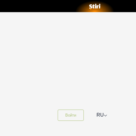
⌵
RU
Войти