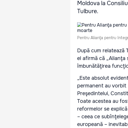
Moldova la Consiliu
Tulbure.
Pentru Alianţa pentru Inte
După cum relatează TR
el afirmă că „Alianţa 
îmbunătăţirea funcţionă
„Este absolut evident
permanent au vorbit 
Preşedintelui, Constit
Toate acestea au fost
reformelor se explică
– ceea ce subînţelege
europeană – inevitabi