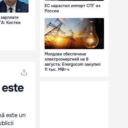
ЕС нарастил импорт СПГ из
России
 зарплате
ГА: Костюк
Молдова обеспечена
электроэнергией на 8
августа: Energocom закупил
11 тыс. МВт·ч
 este
nă este un
blicii