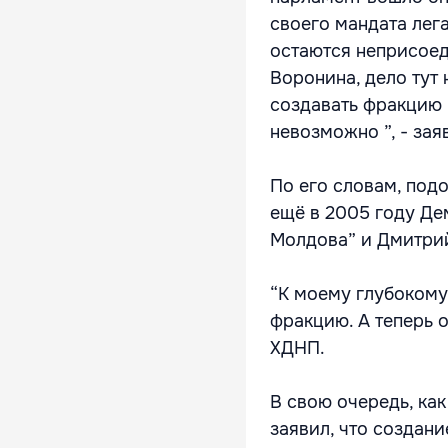
своего мандата лега
остаются неприсоед
Воронина, дело тут 
создавать фракцию 
невозможно ”, - зая
По его словам, под
ещё в 2005 году Де
Молдова” и Дмитри
“К моему глубокому
фракцию. А теперь 
ХДНП.
В свою очередь, как
заявил, что создан