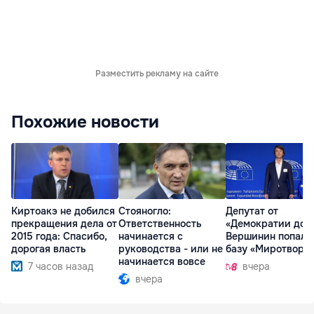
Разместить рекламу на сайте
Похожие новости
Киртоакэ не добился
Стояногло:
Депутат от
прекращения дела от
Ответственность
«Демократии дом
2015 года: Спасибо,
начинается с
Вершинин попал 
дорогая власть
руководства - или не
базу «Миротворц
начинается вовсе
7 часов назад
вчера
вчера