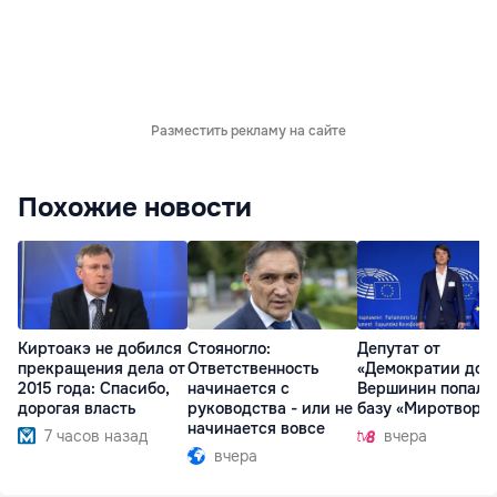
Разместить рекламу на сайте
Похожие новости
Киртоакэ не добился
Стояногло:
Депутат от
прекращения дела от
Ответственность
«Демократии дом
2015 года: Спасибо,
начинается с
Вершинин попал 
дорогая власть
руководства - или не
базу «Миротворц
начинается вовсе
7 часов назад
вчера
вчера