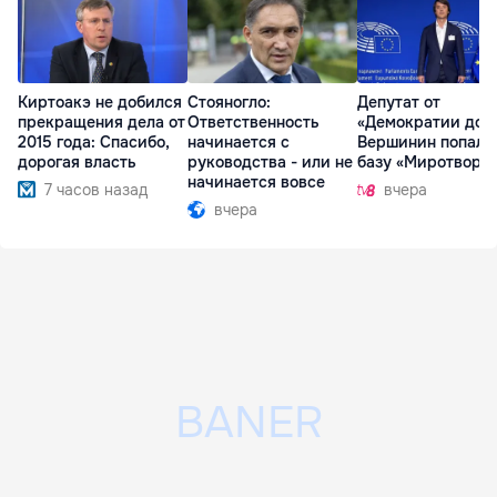
Киртоакэ не добился
Стояногло:
Депутат от
прекращения дела от
Ответственность
«Демократии дом
2015 года: Спасибо,
начинается с
Вершинин попал 
дорогая власть
руководства - или не
базу «Миротворц
начинается вовсе
7 часов назад
вчера
вчера