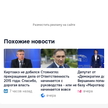
Разместить рекламу на сайте
Похожие новости
Киртоакэ не добился
Стояногло:
Депутат от
прекращения дела от
Ответственность
«Демократии дом
2015 года: Спасибо,
начинается с
Вершинин попал 
дорогая власть
руководства - или не
базу «Миротворц
начинается вовсе
7 часов назад
вчера
вчера