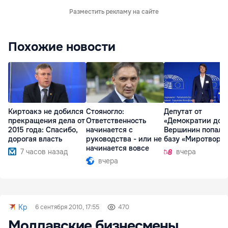
Разместить рекламу на сайте
Похожие новости
Киртоакэ не добился
Стояногло:
Депутат от
прекращения дела от
Ответственность
«Демократии дом
2015 года: Спасибо,
начинается с
Вершинин попал 
дорогая власть
руководства - или не
базу «Миротворц
начинается вовсе
7 часов назад
вчера
вчера
Kp
6 сентября 2010, 17:55
470
Молдавские бизнесмены