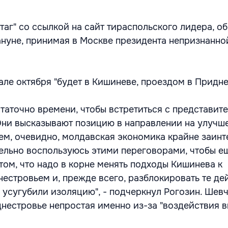
аг" со ссылкой на сайт тираспольского лидера, об
ануне, принимая в Москве президента непризнанн
чале октября "будет в Кишиневе, проездом в Придн
статочно времени, чтобы встретиться с представит
Они высказывают позицию в направлении на улучш
чем, очевидно, молдавская экономика крайне заинт
ательно воспользуюсь этими переговорами, чтобы е
том, что надо в корне менять подходы Кишинева к
естровьем и, прежде всего, разблокировать те де
 усугубили изоляцию", - подчеркнул Рогозин. Шевч
днестровье непростая именно из-за "воздействия 