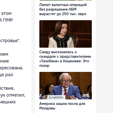
Лимит валютных операций
без разрешения НБМ
 этом
вырастет до 250 тыс. евро
ой ПМР
естровье".
Санду высказалась о
елем
скандале с представителями
ение
«Талибана» в Кишиневе: Это
позор
ересована.
ще раз
йствия,
ук отметил,
внешних
Америка нашла посла для
Молдовы