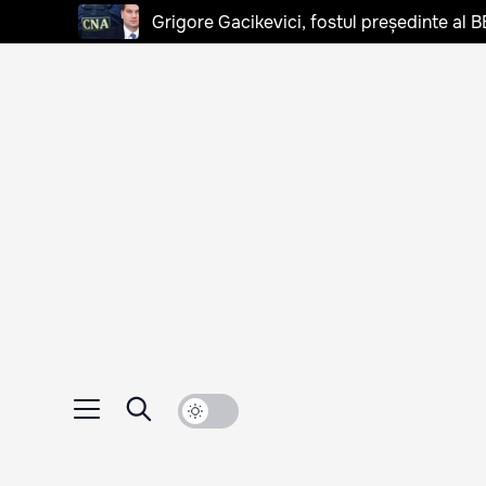
Grigore Gacikevici, fostul președinte al B