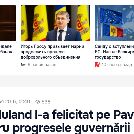
андале
Игорь Гросу призывает мэрии
Санду о вступлен
ибана»
продолжить процесс
ЕС: Нас не блокир
добровольного объединения
государство
9 часов назад
10 часов назад
я 2016, 12:40
538
uland l-a felicitat pe Pav
tru progresele guvernării