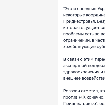
"Это и соседняя Ук
некоторые координ
Приднестровья. Безу
которая ощущает се
проблемы есть во в
ограничений, в част
хозяйствующие субъ
В связи с этим тир
экспертной поддерж
здравоохранения и 
внешнее воздействи
Рогозин отметил, ч
против РФ, конечно
Приднестровью", од