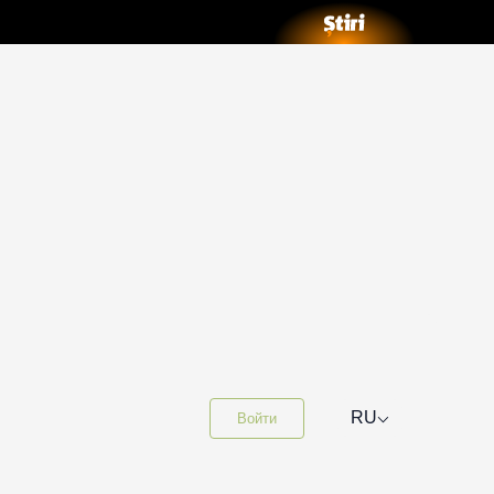
⌵
RU
Войти