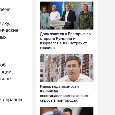
время
мику,
мические
Дрон залетел в Болгарию со
ных
стороны Румынии и
взорвался в 100 метрах от
границы
 об
рации,
ивное
Рынок недвижимости
Кишинева
восстанавливается за счет
м образом
спроса в пригородах