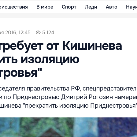
оисшествия
В мире
Спорт
Леди
Авто
Нау
я 2016, 12:45
5 124
требует от Кишинева
ить изоляцию
тровья"
седателя правительства РФ, спецпредставител
и по Приднестровью Дмитрий Рогозин намере
ишинева "прекратить изоляцию Приднестровья"