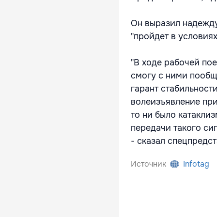
Он выразил надежду
"пройдет в условиях
"В ходе рабочей по
смогу с ними пообщ
гарант стабильност
волеизъявление при
то ни было катакли
передачи такого си
- сказал спецпредс
Источник
Infotag