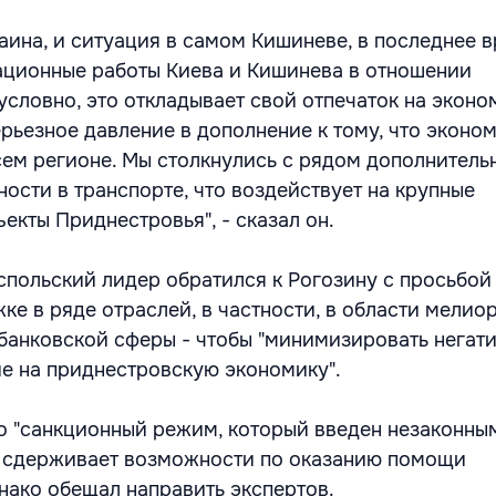
раина, и ситуация в самом Кишиневе, в последнее 
ационные работы Киева и Кишинева в отношении
словно, это откладывает свой отпечаток на эконо
рьезное давление в дополнение к тому, что эконо
сем регионе. Мы столкнулись с рядом дополнитель
ности в транспорте, что воздействует на крупные
екты Приднестровья", - сказал он.
аспольский лидер обратился к Рогозину с просьбой
ке в ряде отраслей, в частности, в области мелио
банковской сферы - чтобы "минимизировать негат
е на приднестровскую экономику".
то "санкционный режим, который введен незаконны
, сдерживает возможности по оказанию помощи
нако обещал направить экспертов.