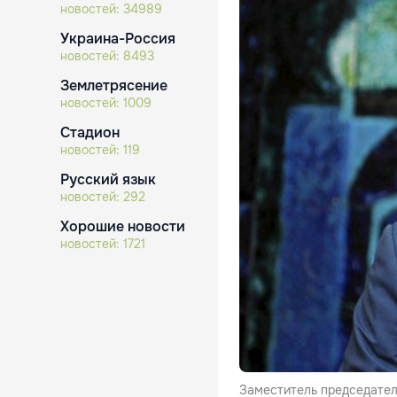
новостей:
34989
Украина-Россия
новостей:
8493
Землетрясение
новостей:
1009
Стадион
новостей:
119
Русский язык
новостей:
292
Хорошие новости
новостей:
1721
Заместитель председател