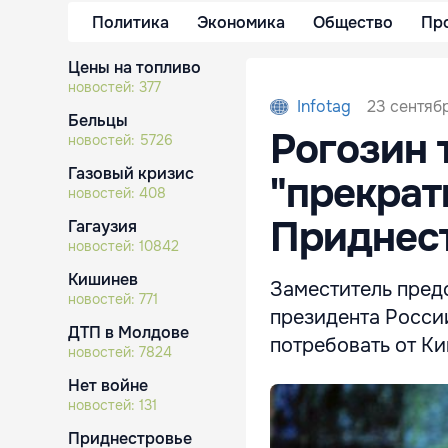
Политика
Экономика
Общество
Пр
Цены на топливо
новостей:
377
23 сентябр
Infotag
Бельцы
Рогозин 
новостей:
5726
Газовый кризис
"прекрат
новостей:
408
Приднес
Гагаузия
новостей:
10842
Кишинев
Заместитель пред
новостей:
771
президента Росси
ДТП в Молдове
потребовать от К
новостей:
7824
Нет войне
новостей:
131
Приднестровье