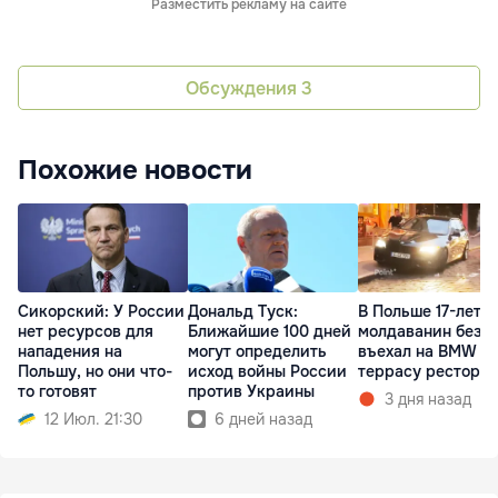
Разместить рекламу на сайте
Обсуждения
3
Похожие новости
Сикорский: У России
Дональд Туск:
В Польше 17-летн
нет ресурсов для
Ближайшие 100 дней
молдаванин без п
нападения на
могут определить
въехал на BMW в
Польшу, но они что-
исход войны России
террасу рестора
то готовят
против Украины
3 дня назад
12 Июл. 21:30
6 дней назад