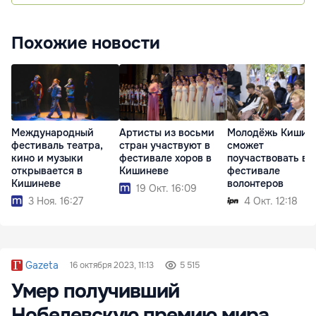
Похожие новости
Международный
Артисты из восьми
Молодёжь Кишин
фестиваль театра,
стран участвуют в
сможет
кино и музыки
фестивале хоров в
поучаствовать в
открывается в
Кишиневе
фестивале
Кишиневе
волонтеров
19 Окт. 16:09
3 Ноя. 16:27
4 Окт. 12:18
Gazeta
16 октября 2023, 11:13
5 515
Умер получивший
Нобелевскую премию мира