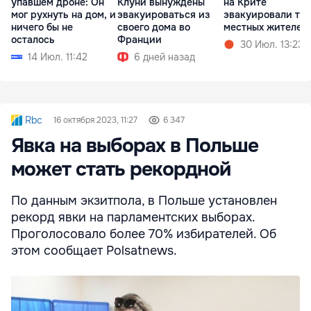
упавшем дроне: Он
Клуни вынуждены
на Крите
мог рухнуть на дом, и
эвакуироваться из
эвакуировали ты
ничего бы не
своего дома во
местных жителей
осталось
Франции
30 Июл. 13:23
14 Июл. 11:42
6 дней назад
Rbc
16 октября 2023, 11:27
6 347
Явка на выборах в Польше
может стать рекордной
По данным экзитпола, в Польше установлен
рекорд явки на парламентских выборах.
Проголосовало более 70% избирателей. Об
этом сообщает Polsatnews.