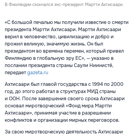
В Финляндии скончался экс-президент Мартти Ахтисаари.
«С большой печалью мы получили известие о смерти
президента Мартти Ахтисаари. Мартти Ахтисаари
верил в человечество, цивилизацию и добро и
прожил великую, значимую жизнь. Он был
президентом во времена перемен, который привел
Финляндию в глобальную эру ЕС», — указано в
послании президента страны Саули Ниинистё,
передает
gazeta.ru
Ахтисаари был главой государства с 1994 по 2000
год, до этого работал в структурах МИД страны
и ООН. После завершения своего срока Ахтисаари
основал миротворческий «Фонд мира Мартти
Ахтисаари», принимая участие в разрешении
конфликтов и организации мирных переговоров.
За свою миротворческую деятельность Ахтисаари