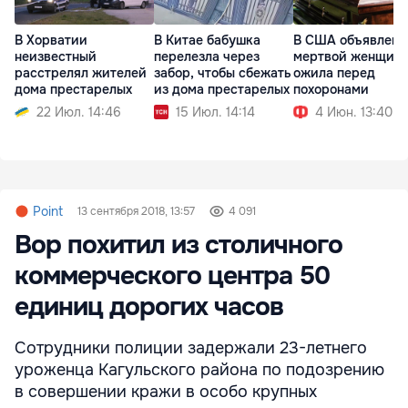
В Хорватии
В Китае бабушка
В США объявленн
неизвестный
перелезла через
мертвой женщин
расстрелял жителей
забор, чтобы сбежать
ожила перед
дома престарелых
из дома престарелых
похоронами
22 Июл. 14:46
15 Июл. 14:14
4 Июн. 13:40
Point
13 сентября 2018, 13:57
4 091
Вор похитил из столичного
коммерческого центра 50
единиц дорогих часов
Сотрудники полиции задержали 23-летнего
уроженца Кагульского района по подозрению
в совершении кражи в особо крупных