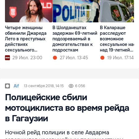
Четыре женщины
В Шолданештах
В Калараше
обвинили Джареда
задержан 69-летний
расследуют
Лето в преступных
подозреваемый в
возможное
действиях
домогательствах к
сексуальное нас
сексуального
подросткам
над 19-летней
характера
девушкой
29 Июл. 23:00
27 Июл. 13:45
19 Июл. 17:14
Aif
13 сентября 2018, 14:15
6 056
Полицейские сбили
мотоциклиста во время рейда
в Гагаузии
Ночной рейд полиции в селе Авдарма