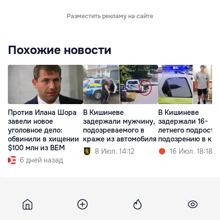
Разместить рекламу на сайте
Похожие новости
Против Илана Шора
В Кишиневе
В Кишиневе
завели новое
задержали мужчину,
задержали 16-
уголовное дело:
подозреваемого в
летнего подростк
обвинили в хищении
краже из автомобиля
подозрению в кр
$100 млн из BEM
8 Июл. 14:12
16 Июл. 18:18
6 дней назад
Life
13 сентября 2018, 13:50
10 342