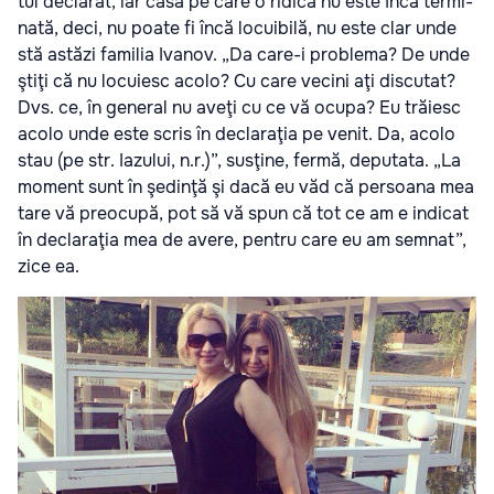
tul decla­rat, iar casa pe care o ridică nu este încă ter­mi­
nată, deci, nu poate fi încă locu­i­bilă, nu este clar unde
stă astăzi fami­lia Iva­nov. „Da care-i pro­blema? De unde
ştiţi că nu locu­iesc acolo? Cu care vecini aţi dis­cu­tat?
Dvs. ce, în gene­ral nu aveţi cu ce vă ocupa? Eu tră­iesc
acolo unde este scris în decla­ra­ţia pe venit. Da, acolo
stau (pe str. Iazu­lui, n.r.)”, susţine, fermă, depu­tata. „La
moment sunt în şedinţă şi dacă eu văd că per­soana mea
tare vă pre­o­cupă, pot să vă spun că tot ce am e indi­cat
în decla­ra­ţia mea de avere, pen­tru care eu am sem­nat”,
zice ea.