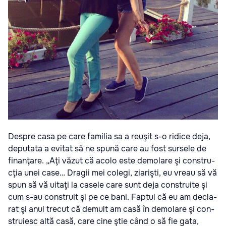
Des­pre casa pe care fami­lia sa a reu­şit s-o ridice deja,
depu­tata a evi­tat să ne spună care au fost sur­sele de
finanţare. „Aţi văzut că acolo este demo­lare şi con­stru­
cţia unei case… Dra­gii mei colegi, zia­ri­şti, eu vreau să vă
spun să vă uitaţi la casele care sunt deja con­stru­ite şi
cum s-au con­struit şi pe ce bani. Fap­tul că eu am decla­
rat şi anul tre­cut că demult am casă în demo­lare şi con­
stru­iesc altă casă, care cine ştie când o să fie gata,