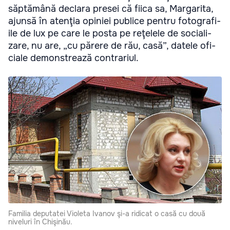
săp­tămână declara pre­sei că fiica sa, Mar­ga­rita,
ajunsă în atenţia opi­niei publice pen­tru foto­gra­fi­
ile de lux pe care le posta pe reţe­lele de soci­a­li­
zare, nu are, „cu părere de rău, casă”, datele ofi­
ci­ale demon­strează con­tra­riul.
Fami­lia depu­ta­tei Vio­leta Iva­nov şi-a ridi­cat o casă cu două
nive­luri în Chi­şi­nău.