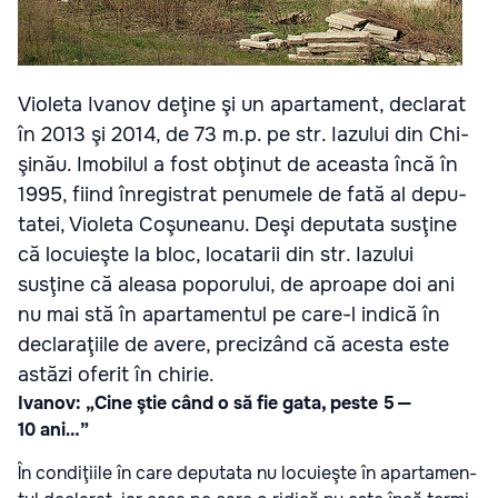
Vio­leta Iva­nov deţine şi un apar­ta­ment, decla­rat
în 2013 şi 2014, de 73 m.p. pe str. Iazu­lui din Chi­
şi­nău. Imo­bi­lul a fost obţi­nut de aceasta încă în
1995, fiind înre­gis­trat penumele de fată al depu­
ta­tei, Vio­leta Coşu­neanu. Deşi depu­tata susţine
că locu­ieşte la bloc, loca­ta­rii din str. Iazu­lui
susţine că aleasa popo­ru­lui, de aproape doi ani
nu mai stă în apar­ta­men­tul pe care-l indică în
decla­ra­ţi­ile de avere, pre­ci­zând că acesta este
astăzi ofe­rit în chi­rie.
Ivanov: „Cine ştie când o să fie gata, peste 5 —
10 ani…”
În con­di­ţi­ile în care depu­tata nu locu­ieşte în apar­ta­men­