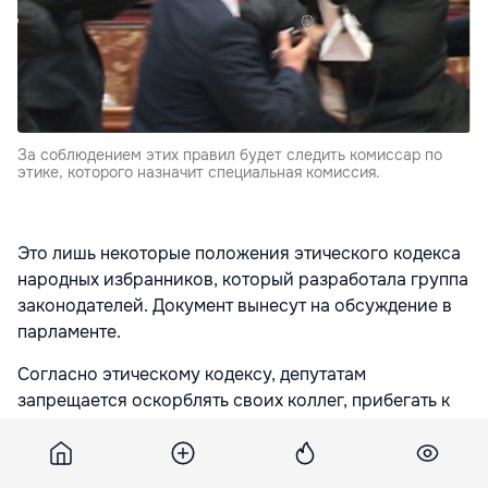
За соблюдением этих правил будет следить комиссар по
этике, которого назначит специальная комиссия.
Это лишь некоторые положения этического кодекса
народных избранников, который разработала группа
законодателей. Документ вынесут на обсуждение в
парламенте.
Согласно этическому кодексу, депутатам
запрещается оскорблять своих коллег, прибегать к
личным нападкам и показывать непристойные жесты.
Если спикер посчитает, что депутат ведёт себя
неподобающе, народный избранник должен будет