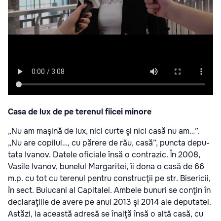
Casa de lux de pe terenul fiicei minore
„Nu am maşină de lux, nici curte şi nici casă nu am…”.
„Nu are copi­lul…, cu părere de rău, casă”, puncta depu­
tata Iva­nov. Datele ofi­ci­ale însă o con­tra­zic. În 2008,
Vasile Iva­nov, bune­lul Mar­ga­ri­tei, îi dona o casă de 66
m.p. cu tot cu tere­nul pen­tru con­stru­cţii pe str. Bise­ri­cii,
în sect. Buiu­cani al Capi­ta­lei. Ambele bunuri se conţin în
decla­ra­ţi­ile de avere pe anul 2013 şi 2014 ale depu­ta­tei.
Astăzi, la această adresă se îna­lţă însă o altă casă, cu