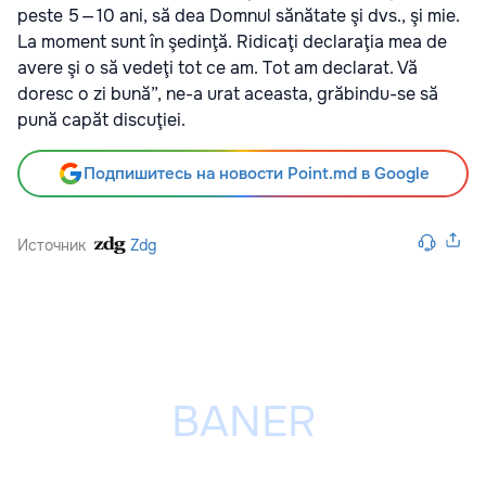
peste 5 — 10 ani, să dea Dom­nul sănă­tate şi dvs., şi mie.
La moment sunt în şedinţă. Ridi­caţi decla­ra­ţia mea de
avere şi o să vedeţi tot ce am. Tot am decla­rat. Vă
doresc o zi bună”, ne-a urat aceasta, grăbindu-se să
pună capăt dis­cu­ţiei.
Подпишитесь на новости Point.md в Google
Источник
Zdg