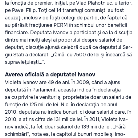
la fun­cţia de pre­mier, ini­ţial, pe Vlad Pla­ho­t­niuc, ulte­rior,
pe Pavel Filip. Toţi cei 14 trans­fugi comu­ni­şti au fost
acu­zaţi, inclu­siv de foşti colegi de par­tid, de fap­tul că
au pără­sit fra­cţiu­nea PCRM în schim­bul unor bene­fi­cii
finan­ci­are. Depu­tata Iva­nov a par­ti­ci­pat şi ea la dis­cu­ţia
din­tre mai mulţi aleşi ai popo­ru­lui des­pre sala­riul de
depu­tat, dis­cu­ţie ajunsă cele­bră după ce depu­ta­tul Ser­
giu Stati a decla­rat: „rămâi cu 7500 de lei şi încearcă să
supra­vi­eţu­ieşti…”.
Averea oficială a deputatei Ivanov
Vio­leta Iva­nov are 49 de ani. În 2009, când a ajuns
depu­tată în Par­la­ment, aceasta indica în decla­ra­ţia
sa cu pri­vire la veni­turi şi pro­pri­e­tate doar un sala­riu de
fun­cţie de 125 mii de lei. Nici în decla­ra­ţia pe anul
2010, depu­tata nu indica bunuri, ci doar sala­riul care, în
2010, a atins cifra de 131 mii de lei. În 2011, Vio­leta Iva­
nov indică, la fel, doar sala­riul de 139 mii de lei. „Fără
schim­bări”, nota ea, la capi­to­lul bunuri mobile şi imo­