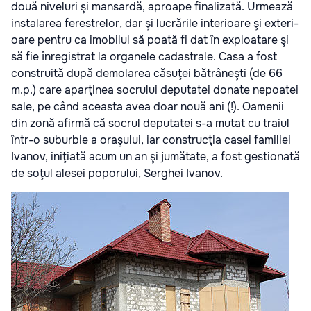
două nive­luri şi man­sardă, aproape fina­li­zată. Urmează
insta­la­rea feres­tre­lor, dar şi lucră­rile inte­ri­oare şi exte­ri­
oare pen­tru ca imo­bi­lul să poată fi dat în exploa­tare şi
să fie înre­gis­trat la orga­nele cadas­trale. Casa a fost
con­stru­ită după demo­la­rea căsu­ţei bătrâ­neşti (de 66
m.p.) care apa­rţi­nea socru­lui depu­ta­tei donate nepoa­tei
sale, pe când aceasta avea doar nouă ani (!). Oame­nii
din zonă afirmă că socrul depu­ta­tei s-a mutat cu tra­iul
într-o subu­r­bie a ora­şu­lui, iar con­stru­cţia casei fami­liei
Iva­nov, ini­ţi­ată acum un an şi jumă­tate, a fost ges­tio­nată
de soţul ale­sei popo­ru­lui, Ser­ghei Iva­nov.