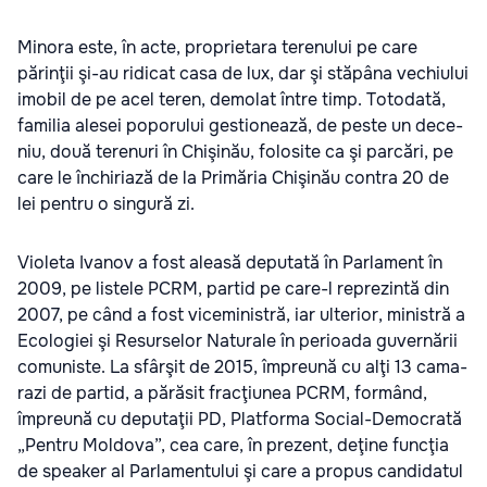
Minora este, în acte, pro­pri­e­tara tere­nu­lui pe care
părinţii şi-au ridi­cat casa de lux, dar şi stă­pâna vechiu­lui
imo­bil de pe acel teren, demo­lat între timp. Tot­o­dată,
fami­lia ale­sei popo­ru­lui ges­tio­nează, de peste un dece­
niu, două tere­nuri în Chi­şi­nău, folo­site ca şi par­cări, pe
care le închi­ri­ază de la Pri­mă­ria Chi­şi­nău con­tra 20 de
lei pen­tru o sin­gură zi.
Vio­leta Iva­nov a fost aleasă depu­tată în Par­la­ment în
2009, pe lis­tele PCRM, par­tid pe care-l repre­zintă din
2007, pe când a fost vice­mi­nis­tră, iar ulte­rior, minis­tră a
Eco­lo­giei şi Resur­se­lor Natu­rale în peri­oada guver­nă­rii
comu­niste. La sfârşit de 2015, împre­ună cu alţi 13 cama­
razi de par­tid, a pără­sit fra­cţiu­nea PCRM, for­mând,
împre­ună cu depu­ta­ţii PD, Plat­forma Social-Democrată
„Pen­tru Mol­dova”, cea care, în pre­zent, deţine fun­cţia
de spea­ker al Par­la­men­tu­lui şi care a pro­pus can­di­da­tul