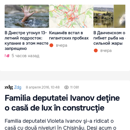
В Днестре утонул 13-
Кишинёв встал в
В Данченском озе
летний подросток:
гигантских пробках
гибнет рыба на ф
купание в этом месте
сильной жары
вчера
запрещено
вчера
5 часов назад
Zdg
8 апреля 2016, 10:48
11 081
Familia deputatei Ivanov deţine
o casă de lux în construcţie
Fami­lia depu­ta­tei Vio­leta Iva­nov şi-a ridi­cat o
casă cu două nive­luri în Chi­şi­nău. Deşi acum o