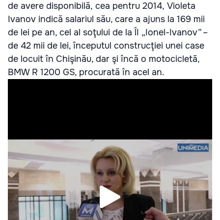
de avere dis­po­ni­bilă, cea pen­tru 2014, Vio­leta
Iva­nov indică sala­riul său, care a ajuns la 169 mii
de lei pe an, cel al soţu­lui de la ÎI „Ionel-Ivanov” –
de 42 mii de lei, înce­pu­tul con­stru­cţiei unei case
de locuit în Chi­şi­nău, dar şi încă o moto­ci­cletă,
BMW R 1200 GS, pro­cu­rată în acel an.