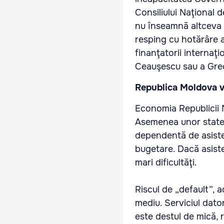
Consiliului Naţional 
nu înseamnă altceva d
resping cu hotărâre 
finanţatorii internaţ
Ceauşescu sau a Greci
Republica Moldova v
Economia Republicii M
Asemenea unor state 
dependentă de asisten
bugetare. Dacă asiste
mari dificultăţi.
Riscul de „default”, 
mediu. Serviciul dator
este destul de mică, 