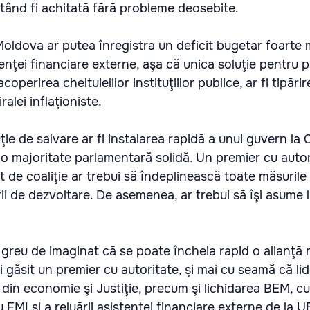
utând fi achitată fără probleme deosebite.
oldova ar putea înregistra un deficit bugetar foarte 
tenţei financiare externe, aşa că unica soluţie pentru p
 acoperirea cheltuielilor instituţiilor publice, ar fi tipări
alei inflaţioniste.
ţie de salvare ar fi instalarea rapidă a unui guvern la 
 o majoritate parlamentară solidă. Un premier cu autor
at de coaliţie ar trebui să îndeplinească toate măsuril
rii de dezvoltare. De asemenea, ar trebui să îşi asume 
greu de imaginat că se poate încheia rapid o alianţă 
 găsit un premier cu autoritate, şi mai cu seamă că lider
din economie şi Justiţie, precum şi lichidarea BEM, c
u FMI şi a reluării asistenţei financiare externe de la 