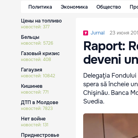
Политика
Экономика
Общество
Пр
Цены на топливо
новостей:
377
23 июня 201
Jurnal
Бельцы
Raport: R
новостей:
5726
Газовый кризис
deveni un
новостей:
408
Гагаузия
Delegaţia Fondului
новостей:
10842
spera să încheie un
Кишинев
Chişinău. Banca Mon
новостей:
771
Suedia.
ДТП в Молдове
новостей:
7823
Нет войне
новостей:
131
Приднестровье