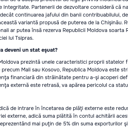
de Integritate. Partenerii de dezvoltare consideră că n
ecât continuarea jafului din banii contribuabilului, d
această variantă propusă de puterea de la Chişinău. 
ionali ar putea însă rezerva Republicii Moldova soarta 
ei lui Tsipras.
a deveni un stat eşuat?
oldova prezintă unele caracteristici proprii statelor f
precum Mali sau Kosovo, Republica Moldova este str
ţa financiară din străinătate pentru a-şi acoperi defi
nţa externă este retrasă, va apărea pericolul ca statu
adică de intrare în încetarea de plăţi externe este red
iei externe, adică suma plătită în contul achitării acest
reprezentând mai puţin de 5% din suma exporturilor şi