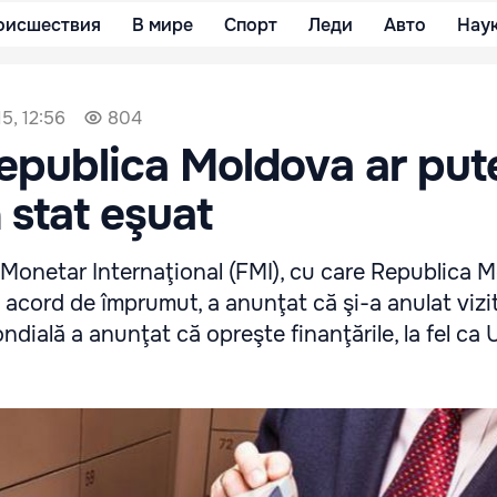
оисшествия
В мире
Спорт
Леди
Авто
Нау
5, 12:56
804
epublica Moldova ar put
 stat eşuat
 Monetar Internaţional (FMI), cu care Republica 
 acord de împrumut, a anunţat că şi-a anulat vizit
dială a anunţat că opreşte finanţările, la fel ca 