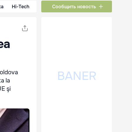
ка
Hi-Tech
Сообщить новость
ea
Moldova
a la
UE şi