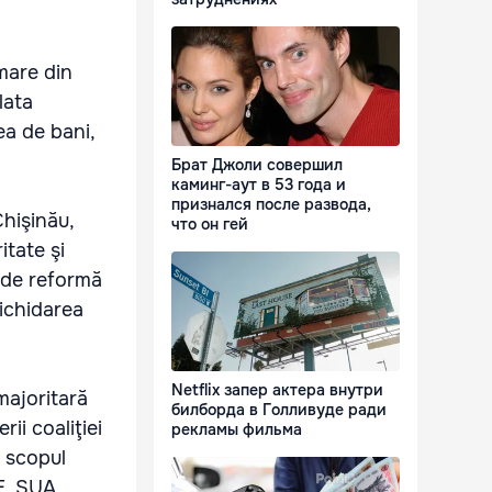
mare din
lata
rea de bani,
Брат Джоли совершил
каминг-аут в 53 года и
признался после развода,
Chişinău,
что он гей
itate şi
e de reformă
lichidarea
Netflix запер актера внутри
majoritară
билборда в Голливуде ради
ii coaliţiei
рекламы фильма
u scopul
UE, SUA,