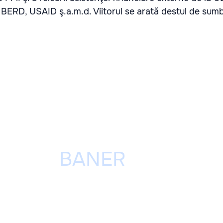
 BERD, USAID ş.a.m.d. Viitorul se arată destul de sum