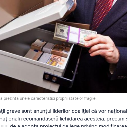
prezintă unele caracteristici proprii statelor fragile.
ţii grave sunt anunţul liderilor coaliţiei că vor naţiona
ernaţionali recomandaseră lichidarea acesteia, precum 
lui de a adopta proiectul de lege privind modificarea