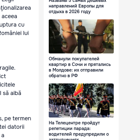
Названы 5 самых дешевых
направлений Европы для
aţionalizarea
отдыха в 2026 году
e aceea
Ruptura cu
României lui
Обманули покупателей
квартир в Сочи и прятались
ragile.
в Молдове: их отправили
ict
обратно в РФ
citele
l să aibă
us, pe termen
На Телецентре пройдут
ei datorii
репетиции парада:
водителей предупредили о
 a
затруднениях