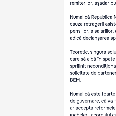
remiterilor, aşadar p
Numai că Republica M
cauza retragerii asis
pensiilor, a salariilor,
adică declanşarea spir
Teoretic, singura solu
care să aibă în spate
sprijinit necondiţion
solicitate de partene
BEM.
Numai că este foarte 
de guvernare, că va fi
ar accepta reformele 
încheierii acordului c