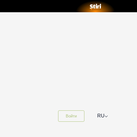
⌵
RU
Войти