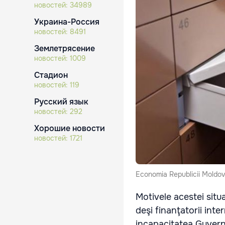
новостей:
34989
Украина-Россия
новостей:
8491
Землетрясение
новостей:
1009
Стадион
новостей:
119
Русский язык
новостей:
292
Хорошие новости
новостей:
1721
Economia Republicii Moldova 
Motivele acestei situa
deşi finanţatorii int
incapacitatea Guvernu