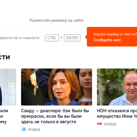
Разместить рекламу на сайте
Нашли ошибку в тексте
+
делите ее и нажмите
CTRL
ENTER
Сообщите нам!
сти
дили
Санду — диаспоре: Как было бы
НОН отказался пр
 и
прекрасно, если бы вы были
имущество Иона Ч
ому
здесь не только в августе
вчера
вчера