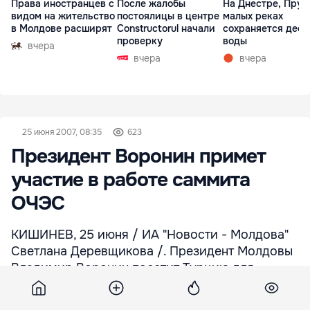
Права иностранцев с
После жалобы
На Днестре, Прут
видом на жительство
постоялицы в центре
малых реках
в Молдове расширят
Constructorul начали
сохраняется деф
проверку
воды
вчера
вчера
вчера
25 июня 2007, 08:35
623
Президент Воронин примет
участие в работе саммита
ОЧЭС
КИШИНЕВ, 25 июня / ИА "Новости - Молдова"
Светлана Деревщикова /. Президент Молдовы
Владимир Воронин посетит Турцию для
участия в саммите глав государств-членов
Организации черноморского экономического