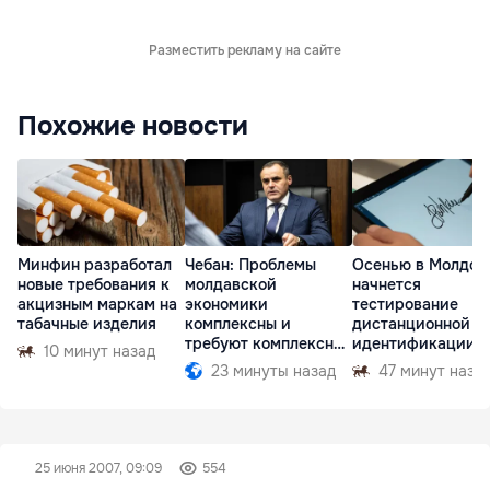
Разместить рекламу на сайте
Похожие новости
Минфин разработал
Чебан: Проблемы
Осенью в Молдов
новые требования к
молдавской
начнется
акцизным маркам на
экономики
тестирование
табачные изделия
комплексны и
дистанционной
требуют комплексных
идентификации
10 минут назад
решений
граждан
23 минуты назад
47 минут наза
25 июня 2007, 09:09
554