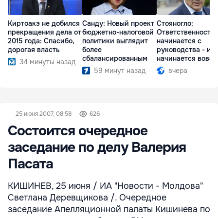
Киртоакэ не добился
Санду: Новый проект
Стояногло:
прекращения дела от
бюджетно-налоговой
Ответственность
2015 года: Спасибо,
политики выглядит
начинается с
дорогая власть
более
руководства - ил
сбалансированным
начинается вовсе
34 минуты назад
59 минут назад
вчера
25 июня 2007, 08:58
626
Состоится очередное
заседание по делу Валерия
Пасата
КИШИНЕВ, 25 июня / ИА "Новости - Молдова"
Светлана Деревщикова /. Очередное
заседание Апелляционной палаты Кишинева по