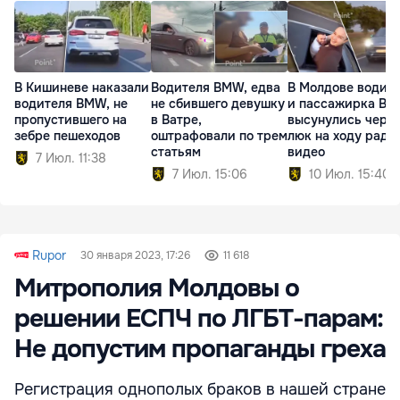
В Кишиневе наказали
Водителя BMW, едва
В Молдове водит
водителя BMW, не
не сбившего девушку
и пассажирка BY
пропустившего на
в Ватре,
высунулись чере
зебре пешеходов
оштрафовали по трем
люк на ходу ради
статьям
видео
7 Июл. 11:38
7 Июл. 15:06
10 Июл. 15:40
Rupor
30 января 2023, 17:26
11 618
Митрополия Молдовы о
решении ЕСПЧ по ЛГБТ-парам:
Не допустим пропаганды греха
Регистрация однополых браков в нашей стране