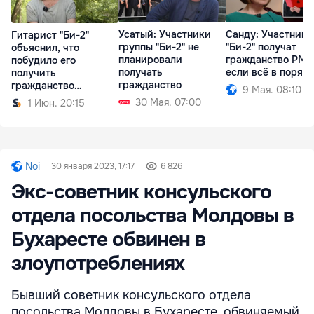
Усатый: Участники
Санду: Участники
Гитарист "Би-2"
группы "Би-2" не
"Би-2" получат
объяснил, что
планировали
гражданство РМ,
побудило его
получать
если всё в поряд
получить
гражданство
гражданство
9 Мая. 08:10
Молдовы
30 Мая. 07:00
1 Июн. 20:15
Noi
30 января 2023, 17:17
6 826
Экс-советник консульского
отдела посольства Молдовы в
Бухаресте обвинен в
злоупотреблениях
Бывший советник консульского отдела
посольства Молдовы в Бухаресте, обвиняемый