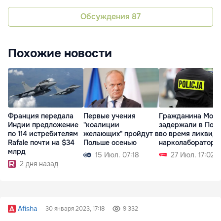
Обсуждения
87
Похожие новости
Франция передала
Первые учения
Гражданина Мол
Индии предложение
"коалиции
задержали в Пол
по 114 истребителям
желающих" пройдут в
во время ликвид
Rafale почти на $34
Польше осенью
нарколаборатори
млрд
15 Июл. 07:18
27 Июл. 17:02
2 дня назад
Afisha
30 января 2023, 17:18
9 332