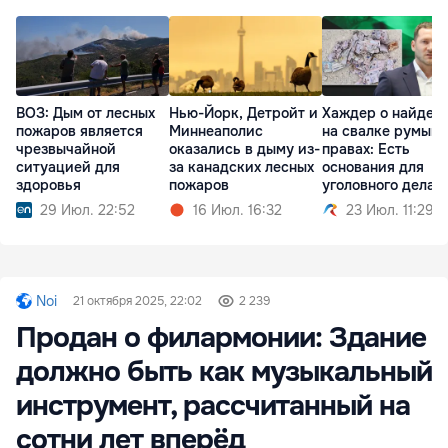
ВОЗ: Дым от лесных
Нью-Йорк, Детройт и
Хаждер о найден
пожаров является
Миннеаполис
на свалке румынс
чрезвычайной
оказались в дыму из-
правах: Есть
ситуацией для
за канадских лесных
основания для
здоровья
пожаров
уголовного дела
29 Июл. 22:52
16 Июл. 16:32
23 Июл. 11:29
Noi
21 октября 2025, 22:02
2 239
Продан о филармонии: Здание
должно быть как музыкальный
инструмент, рассчитанный на
сотни лет вперёд