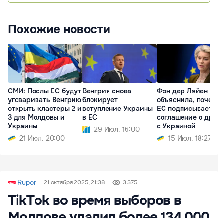
Похожие новости
СМИ: Послы ЕС будут
Венгрия снова
Фон дер Ляйен
уговаривать Венгрию
блокирует
объяснила, почем
открыть кластеры 2 и
вступление Украины
ЕС подписывает
3 для Молдовы и
в ЕС
соглашение о дро
Украины
с Украиной
29 Июл. 16:00
21 Июл. 20:00
15 Июл. 18:27
Rupor
21 октября 2025, 21:38
3 375
TikTok во время выборов в
Молдове удалил более 134 000