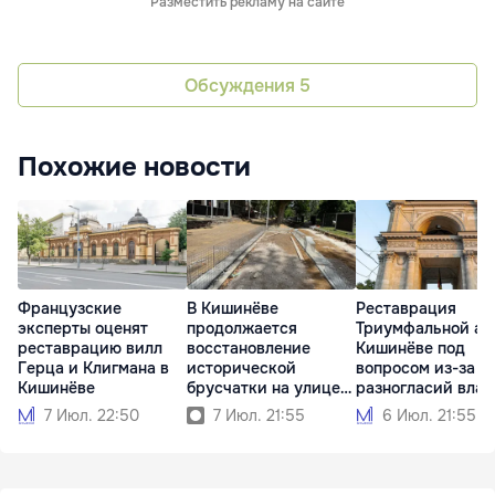
Разместить рекламу на сайте
Обсуждения
5
Похожие новости
Французские
В Кишинёве
Реставрация
эксперты оценят
продолжается
Триумфальной ар
реставрацию вилл
восстановление
Кишинёве под
Герца и Клигмана в
исторической
вопросом из-за
Кишинёве
брусчатки на улице
разногласий влас
31 Августа
7 Июл. 22:50
7 Июл. 21:55
6 Июл. 21:55