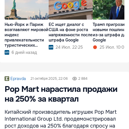
Нью-Йорк и Париж
ЕС ищет диалог с
Трамп пригрозил
возглавляют мировой
США на фоне роста
новыми пошлина
индекс
напряженности после
из-за штрафа для
привлекательности
штрафа Google
Google
туристических
24 Июл. 22:25
25 Июл. 10:00
городов
6 дней назад
Epravda
21 октября 2025, 22:06
2 884
Pop Mart нарастила продажи
на 250% за квартал
Китайский производитель игрушек Pop Mart
International Group Ltd. продемонстрировал
рост доходов на 250% благодаря спросу на