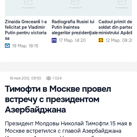
Zinaida Greceanîi l-a
Radiografia Rusiei lui
Cadoul primit de u
felicitat pe Vladimir
Putin înaintea
soldat din partea
Putin pentru victoria
alegerilor prezidenţiale
ministrului Apărării
sa
17 Мар. 14:20
12 Мар. 08:20
19 Мар. 18:15
16 мая 2012, 09:50
1 024
Тимофти в Москве провел
встречу с президентом
Азербайджана
Президент Молдовы Николай Тимофти 15 мая в
Москве встретился с главой Азербайджана