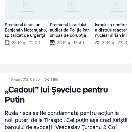
Premierul israelian
Premierul Israelului,
Israelul a confirma
Benjamin Netanyahu,
audiat de Poliţie într-
a distrus reactorul
spitalizat de urgenţă
un caz de corupţie
nuclear sirian în 2
28 Мар. 02:00
26 Мар. 13:40
21 Мар. 23:20
16 мая 2012, 09:50
1 165
„Cadoul” lui Şevciuc pentru
Putin
Rusia riscă să fie condamnată pentru acţiunile
noii puteri de la Tiraspol. Cel puţin aşa cred juriştii
baroului de avocaţi „Veaceslav Ţurcanu & Co”,