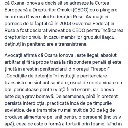
că Oxana Ionova a decis să se adreseze la Curtea
Europeană a Drepturilor Omului (CEDO) cu o plîngere
împotriva Guvernului Federaţiei Ruse. Avocaţii ei
pornesc de la faptul că în 2003 Guvernul Federaţiei
Ruse a fost declarat vinovat de CEDO pentru încălcarea
drepturilor omului în cazul membrilor grupului Ilaşcu,
deţinuţi în penitenciarele transnistrene.
Avocaţii afirmă că Oxana Ionova „este ilegal, absolut
arbitrar şi fără probe trasă la răspundere penală şi este
ţinută în arest în penitenciarul din oraşul Tiraspol”.
„Condiţiile de detenţie în instituţiile penitenciare
transnistrene sînt antisanitare, riscul de contaminare cu
boli periculoase pentru viaţă fiind enorm, iar Ionova
este deja grav bolnavă. De asemenea, pînă în prezent
persistă interdicţia, practicată încă de pe timpurile
sovietice, de a transmite nu mai mult de 30 de kg de
produse alimentare pe lună pentru o persoană (inclusiv
apă), ceea ce este o formă a torturii prin foame, luînd în