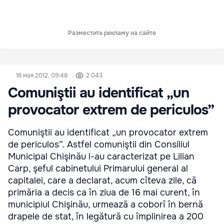
Разместить рекламу на сайте
16 мая 2012, 09:48
2 043
Comuniştii au identificat „un
provocator extrem de periculos”
Comuniştii au identificat „un provocator extrem
de periculos”. Astfel comuniştii din Consiliul
Municipal Chişinău l-au caracterizat pe Lilian
Carp, şeful cabinetului Primarului general al
capitalei, care a declarat, acum cîteva zile, că
primăria a decis ca în ziua de 16 mai curent, în
municipiul Chişinău, urmează a coborî în bernă
drapele de stat, în legătură cu împlinirea a 200