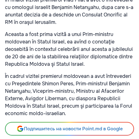
cu omologul israelit Benjamin Netanyahu, dupa care s-a
anuntat decizia de a deschide un Consulat Onorific al
RM în oraşul Ierusalim.
Aceasta a fost prima vizită a unui Prim-ministru
moldovean în Statul Israel, ea avînd o conotaţie
deosebită în contextul celebrării anul acesta a jubileului
de 20 de ani de la stabilirea relaţiilor diplomatice dintre
Republica Moldova şi Statul Israel.
În cadrul vizitei premierul moldovean a avut întrevederi
cu Preşedintele Shimon Peres, Prim-ministrul Benjamin
Netanyahu, Viceprim-ministru, Ministru al Afacerilor
Externe, Avigdor Liberman, cu diaspora Republicii
Moldova în Statul Israel, precum şi participarea la Forul
economic moldo-israelian.
Подпишитесь на новости Point.md в Google