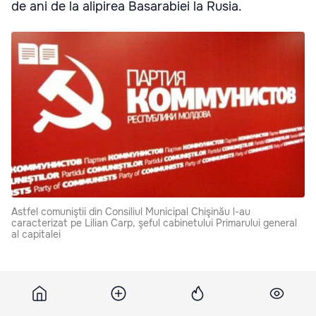
de ani de la alipirea Basarabiei la Rusia.
Astfel comuniştii din Consiliul Municipal Chişinău l-au
caracterizat pe Lilian Carp, şeful cabinetului Primarului general
al capitalei
”Fracţiunea Partidului Comuniştilor din Republica
Moldova consideră această declaraţie ca una lipsită de
orice temei – istoric, juridic şi de bun simţ, calificată ca