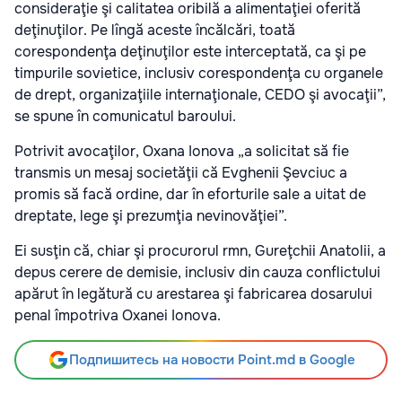
consideraţie şi calitatea oribilă a alimentaţiei oferită
deţinuţilor. Pe lîngă aceste încălcări, toată
corespondenţa deţinuţilor este interceptată, ca şi pe
timpurile sovietice, inclusiv corespondenţa cu organele
de drept, organizaţiile internaţionale, CEDO şi avocaţii”,
se spune în comunicatul baroului.
Potrivit avocaţilor, Oxana Ionova „a solicitat să fie
transmis un mesaj societăţii că Evghenii Şevciuc a
promis să facă ordine, dar în eforturile sale a uitat de
dreptate, lege şi prezumţia nevinovăţiei”.
Ei susţin că, chiar şi procurorul rmn, Gureţchii Anatolii, a
depus cerere de demisie, inclusiv din cauza conflictului
apărut în legătură cu arestarea şi fabricarea dosarului
penal împotriva Oxanei Ionova.
Подпишитесь на новости Point.md в Google