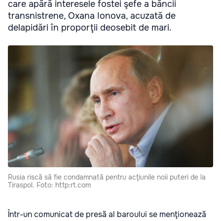
care apără interesele fostei şefe a băncii
transnistrene, Oxana Ionova, acuzată de
delapidări în proporţii deosebit de mari.
Rusia riscă să fie condamnată pentru acţiunile noii puteri de la
Tiraspol. Foto: http:rt.com
Într-un comunicat de presă al baroului se menţionează