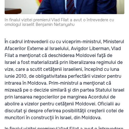
In finalul vizitei premierul Vlad Filat a avut o întrevedere cu
omologul israelit Benjamin Netanyahu
În cadrul intrevederii cu cu viceprim-ministrul, Ministerul
Afacerilor Externe al Israelului, Avigdor Liberman, Vlad
Filat a menţionat că deschiderea Moldovei faţă de
Israel a fost materializată prin liberalizarea regimului de
vize, care a scutit cetăţenii israelieni, începînd cu luna
iunie 2010, de obligativitatea perfectării vizelor pentru
intrarea în Moldova.
Prim-ministrul a menţionat că
mizează pe o decizie similară şi din partea Statului Israel
prin lansarea negocierilor pe marginea Acordului de
abolire a vizelor pentru cetăţenii Moldovei. Oficialii au
discutat şi despre oferirea posibilităţii creşterii cotei de
muncitori în construcţii în Israel, din Moldova.
In finalul vizitei premierul Vlad Filat a avut o întrevedere