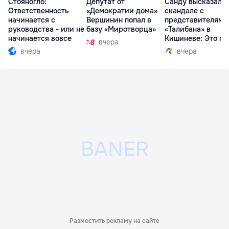
Стояногло:
Депутат от
Санду высказалас
Ответственность
«Демократии дома»
скандале с
начинается с
Вершинин попал в
представителями
руководства - или не
базу «Миротворца»
«Талибана» в
начинается вовсе
Кишиневе: Это по
вчера
вчера
вчера
Разместить рекламу на сайте