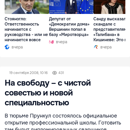
Стояногло:
Депутат от
Санду высказалас
Ответственность
«Демократии дома»
скандале с
начинается с
Вершинин попал в
представителями
руководства - или не
базу «Миротворца»
«Талибана» в
начинается вовсе
Кишиневе: Это по
вчера
вчера
вчера
19 сентября 2008, 10:16
431
На свободу – с чистой
совестью и новой
специальностью
В тюрьме Прункул состоялось официальное
открытие профессиональной школы. Готовить
там будут дипломированных сварщиков,