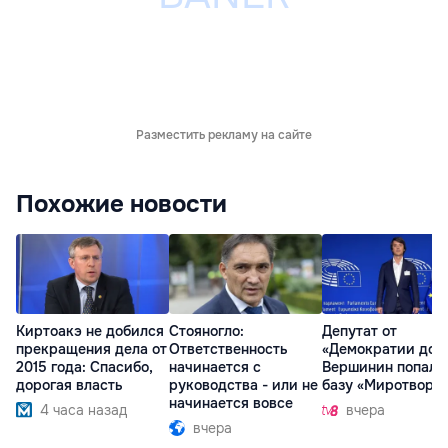
Разместить рекламу на сайте
Похожие новости
Киртоакэ не добился
Стояногло:
Депутат от
прекращения дела от
Ответственность
«Демократии дом
2015 года: Спасибо,
начинается с
Вершинин попал 
дорогая власть
руководства - или не
базу «Миротворц
начинается вовсе
4 часа назад
вчера
вчера