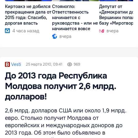
Киртоакэ не добился
Стояногло:
Депутат от
прекращения дела от
Ответственность
«Демократии дом
2015 года: Спасибо,
начинается с
Вершинин попал 
дорогая власть
руководства - или не
базу «Миротворц
начинается вовсе
4 часа назад
вчера
вчера
Vesti
25 марта 2010, 09:41
969
До 2013 года Республика
Молдова получит 2,6 млрд.
долларов!
2,6 млрд. долларов США или около 1,9 млрд.
евро. Столько получит Молдова от
европейских и международных доноров до
2013 года. Об этом было объявлено в