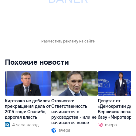
Разместить рекламу на сайте
Похожие новости
Киртоакэ не добился
Стояногло:
Депутат от
прекращения дела от
Ответственность
«Демократии дом
2015 года: Спасибо,
начинается с
Вершинин попал 
дорогая власть
руководства - или не
базу «Миротворц
начинается вовсе
4 часа назад
вчера
вчера