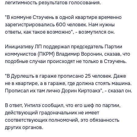
легитимность результатов голосования.
"В коммуне Стэучень в одной квартире временно
зарегистрировались 600 человек. Нам нужны
ответы, как такое возможно", - возмутился он.
Инициативу ЛП поддержал председатель Партии
коммунистов (ПКРМ) Владимир Воронин, сказав, что
подобные случаи происходят не только в Стэучень.
"В Дурлешть в гараже прописано 25 человек. Даже
не в квартире, а в гараже, где должна стоять машина.
Прописал их там лично Дорин Киртоакэ", - сказал он.
В ответ, Унтилэ сообщил, что его шеф по партии,
действующий градоначальник не имеет
соответствующих полномочий, это обязанность
других органов.