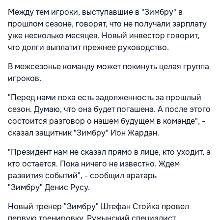
Между тем игроки, выступавшие в "Зимбру" в
прошлом сезоне, говорят, что не получали зарплату
уже несколько месяцев. Новый инвестор говорит,
что долги выплатит прежнее руководство.
В межсезонье команду может покинуть целая группа
игроков.
"Перед нами пока есть задолженность за прошлый
сезон. Думаю, что она будет погашена. А после этого
состоится разговор о нашем будущем в команде", -
сказал защитник "Зимбру" Ион Жардан.
"Президент нам не сказал прямо в лице, кто уходит, а
кто остается. Пока ничего не известно. Ждем
развития событий", - сообщил вратарь
"Зимбру" Денис Русу.
Новый тренер "Зимбру" Штефан Стойка провел
первую тренировку. Румынский специалист