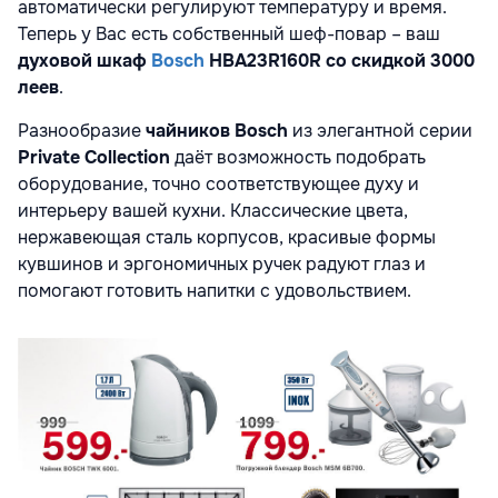
автоматически регулируют температуру и время.
Теперь у Вас есть собственный шеф-повар – ваш
духовой шкаф
Bosch
HBA23R160R со скидкой 3000
леев
.
Разнообразие
чайников Bosch
из элегантной серии
Private Collection
даёт возможность подобрать
оборудование, точно соответствующее духу и
интерьеру вашей кухни. Классические цвета,
нержавеющая сталь корпусов, красивые формы
кувшинов и эргономичных ручек радуют глаз и
помогают готовить напитки с удовольствием.