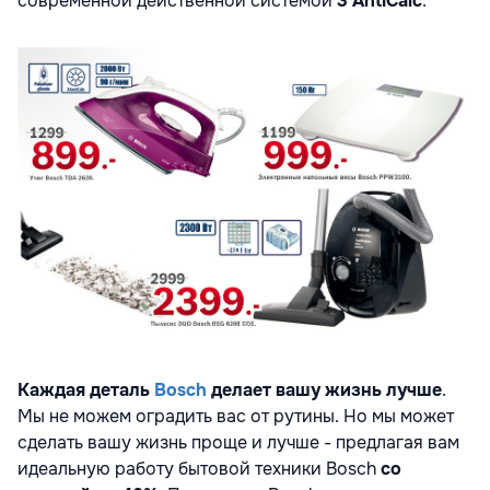
современной действенной системой
3 AntiCalc
.
Каждая деталь
Bosch
делает вашу жизнь лучше
.
Мы не можем оградить вас от рутины. Но мы может
сделать вашу жизнь проще и лучше - предлагая вам
идеальную работу бытовой техники Bosch
со