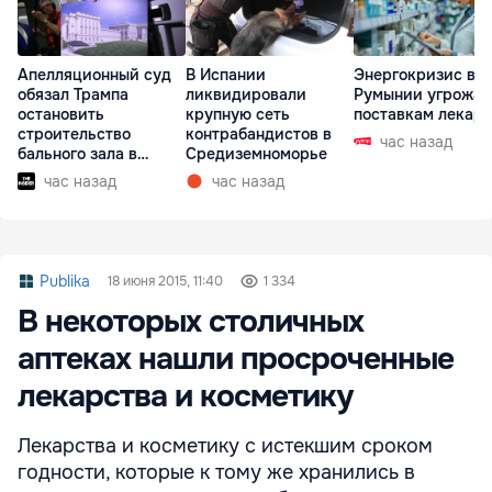
Апелляционный суд
В Испании
Энергокризис в
обязал Трампа
ликвидировали
Румынии угрожае
остановить
крупную сеть
поставкам лекарс
строительство
контрабандистов в
час назад
бального зала в
Средиземноморье
Белом доме
час назад
час назад
Publika
18 июня 2015, 11:40
1 334
В некоторых столичных
аптеках нашли просроченные
лекарства и косметику
Лекарства и косметику с истекшим сроком
годности, которые к тому же хранились в