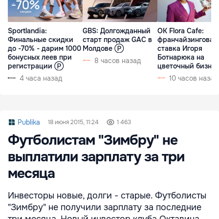
Sportlandia:
GBS: Долгожданный
OK Flora Cafe:
Финальные скидки
старт продаж GAC в
франчайзинговая
до -70% - дарим 1000
Молдове Ⓟ
ставка Игоря
бонусных леев при
Ботнарюка на
8 часов назад
регистрации Ⓟ
цветочный бизне
4 часа назад
10 часов назад
Publika
18 июня 2015, 11:24
1 463
Футболистам "Зимбру" не
выплатили зарплату за три
месяца
Инвесторы новые, долги - старые. Футболисты
"Зимбру" не получили зарплату за последние