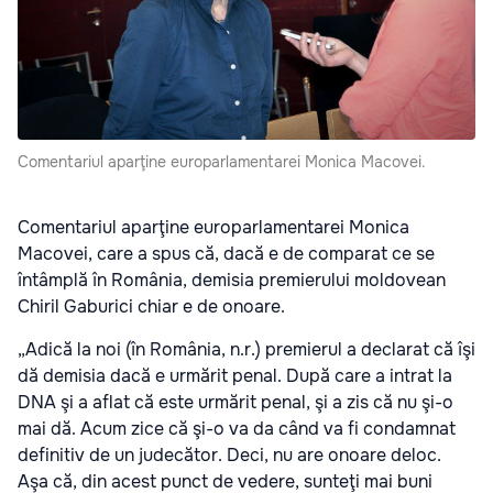
Comentariul aparţine europarlamentarei Monica Macovei.
Comentariul aparţine europarlamentarei Monica
Macovei, care a spus că, dacă e de comparat ce se
întâmplă în România, demisia premierului moldovean
Chiril Gaburici chiar e de onoare.
„Adică la noi (în România, n.r.) premierul a declarat că îşi
dă demisia dacă e urmărit penal. După care a intrat la
DNA şi a aflat că este urmărit penal, şi a zis că nu şi-o
mai dă. Acum zice că şi-o va da când va fi condamnat
definitiv de un judecător. Deci, nu are onoare deloc.
Aşa că, din acest punct de vedere, sunteţi mai buni