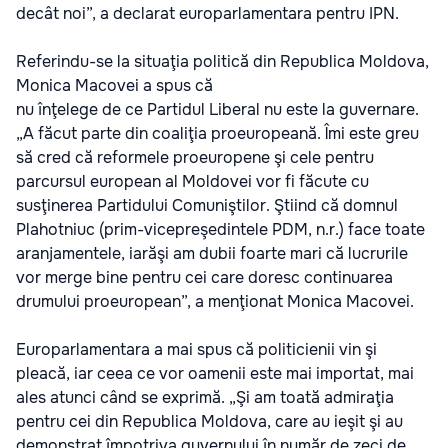
decât noi”, a declarat europarlamentara pentru IPN.
Referindu-se la situaţia politică din Republica Moldova,
Monica Macovei a spus că
nu înţelege de ce Partidul Liberal nu este la guvernare.
„A făcut parte din coaliţia proeuropeană. Îmi este greu
să cred că reformele proeuropene şi cele pentru
parcursul european al Moldovei vor fi făcute cu
susţinerea Partidului Comuniştilor. Ştiind că domnul
Plahotniuc (prim-vicepreşedintele PDM, n.r.) face toate
aranjamentele, iarăşi am dubii foarte mari că lucrurile
vor merge bine pentru cei care doresc continuarea
drumului proeuropean”, a menţionat Monica Macovei.
Europarlamentara a mai spus că politicienii vin şi
pleacă, iar ceea ce vor oamenii este mai importat, mai
ales atunci când se exprimă. „Şi am toată admiraţia
pentru cei din Republica Moldova, care au ieşit şi au
demonstrat împotriva guvernului în număr de zeci de