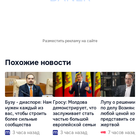
Разместить рекламу на сайте
Похожие новости
Бузу - диаспоре: Нам
Гросу: Молдова
Лупу о решении с
нужен каждый из
демонстрирует, что
по делу Возиян: 
вас, чтобы строить
заслуживает стать
любой ценой хоче
более сильные
частью большой
представить себя
сообщества
европейской семьи
жертвой
3 часа назад
3 часа назад
7 часов назад