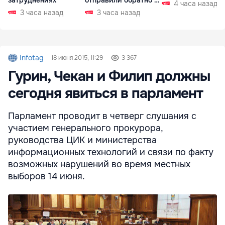
4 часа назад
РФ
3 часа назад
3 часа назад
Infotag
18 июня 2015, 11:29
3 367
Гурин, Чекан и Филип должны
сегодня явиться в парламент
Парламент проводит в четверг слушания с
участием генерального прокурора,
руководства ЦИК и министерства
информационных технологий и связи по факту
возможных нарушений во время местных
выборов 14 июня.