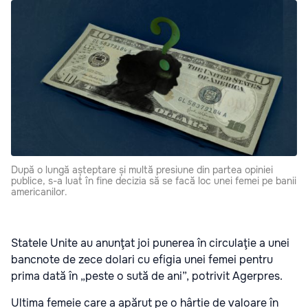
După o lungă așteptare și multă presiune din partea opiniei
publice, s-a luat în fine decizia să se facă loc unei femei pe banii
americanilor.
Statele Unite au anunţat joi punerea în circulaţie a unei
bancnote de zece dolari cu efigia unei femei pentru
prima dată în „peste o sută de ani”, potrivit Agerpres.
Ultima femeie care a apărut pe o hârtie de valoare în