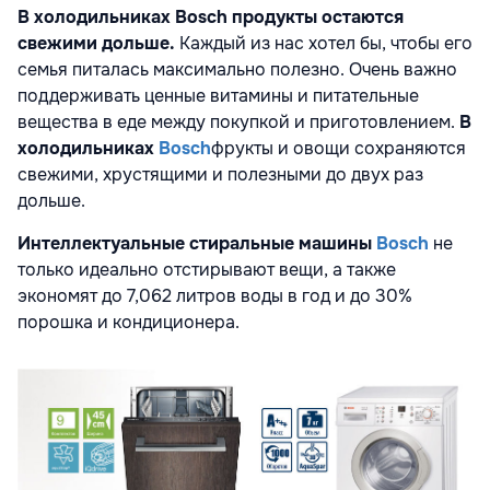
В холодильниках Bosch продукты остаются
свежими дольше.
Каждый из нас хотел бы, чтобы его
семья питалась максимально полезно. Очень важно
поддерживать ценные витамины и питательные
вещества в еде между покупкой и приготовлением.
В
холодильниках
Bosch
фрукты и овощи сохраняются
свежими, хрустящими и полезными до двух раз
дольше.
Интеллектуальные стиральные машины
Bosch
не
только идеально отстирывают вещи, а также
экономят до 7,062 литров воды в год и до 30%
порошка и кондиционера.