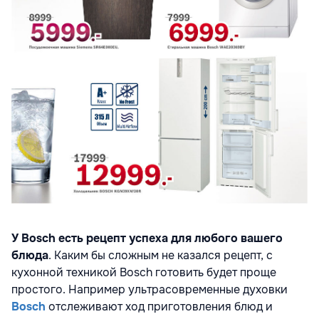
У
Bosch
есть рецепт успеха для любого вашего
блюда
. Каким бы сложным не казался рецепт, с
кухонной техникой Bosch готовить будет проще
простого. Например ультрасовременные духовки
Bosch
отслеживают ход приготовления блюд и