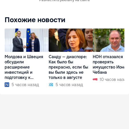
Разместить рекламу на сайте
Похожие новости
Молдова и Швеция
Санду — диаспоре:
НОН отказался
обсудили
Как было бы
проверять
расширение
прекрасно, если бы
имущество Иона
инвестиций и
вы были здесь не
Чебана
подготовку к
только в августе
10 часов назад
отопительному
5 часов назад
5 часов назад
сезону