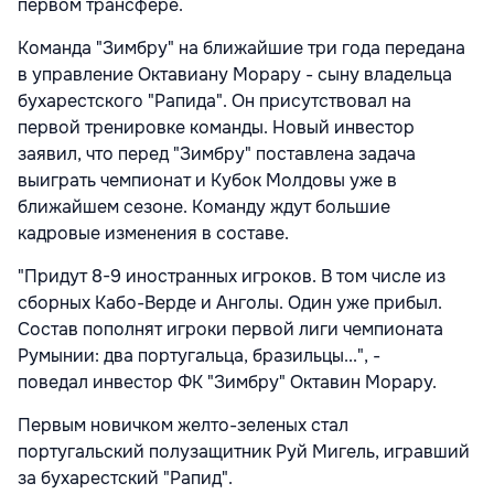
первом трансфере.
Команда "Зимбру" на ближайшие три года передана
в управление Октавиану Морару - сыну владельца
бухарестского "Рапида". Он присутствовал на
первой тренировке команды. Новый инвестор
заявил, что перед "Зимбру" поставлена задача
выиграть чемпионат и Кубок Молдовы уже в
ближайшем сезоне. Команду ждут большие
кадровые изменения в составе.
"Придут 8-9 иностранных игроков. В том числе из
сборных Кабо-Верде и Анголы. Один уже прибыл.
Состав пополнят игроки первой лиги чемпионата
Румынии: два португальца, бразильцы...", -
поведал инвестор ФК "Зимбру" Октавин Морару.
Первым новичком желто-зеленых стал
португальский полузащитник Руй Мигель, игравший
за бухарестский "Рапид".