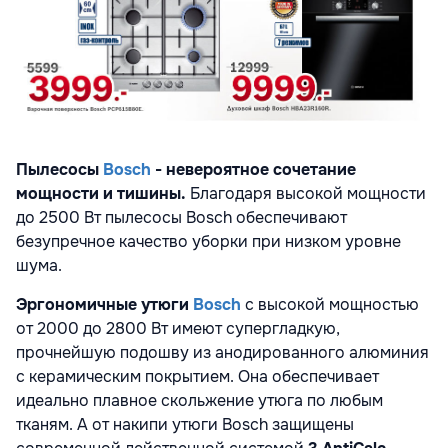
Пылесосы
Bosch
- невероятное сочетание
мощности и тишины.
Благодаря высокой мощности
до 2500 Вт пылесосы Bosch обеспечивают
безупречное качество уборки при низком уровне
шума.
Эргономичные утюги
Bosch
с высокой мощностью
от 2000 до 2800 Вт имеют супергладкую,
прочнейшую подошву из анодированного алюминия
с керамическим покрытием. Она обеспечивает
идеально плавное скольжение утюга по любым
тканям. А от накипи утюги Bosch защищены