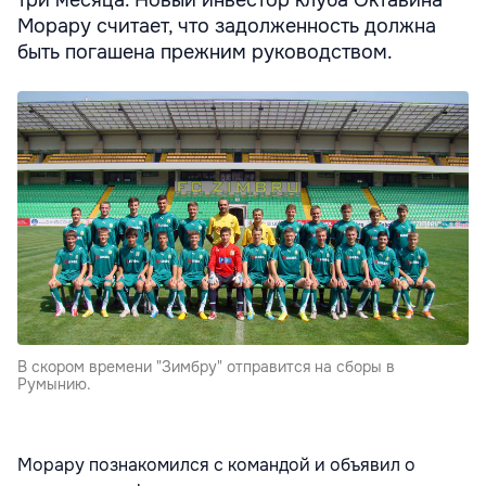
три месяца. Новый инвестор клуба Октавина
Морару считает, что задолженность должна
быть погашена прежним руководством.
В скором времени "Зимбру" отправится на сборы в
Румынию.
Морару познакомился с командой и объявил о