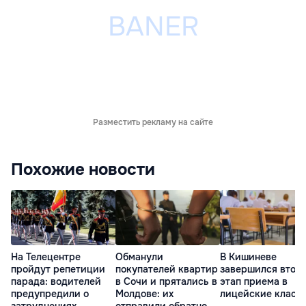
Разместить рекламу на сайте
Похожие новости
На Телецентре
Обманули
В Кишиневе
пройдут репетиции
покупателей квартир
завершился втор
парада: водителей
в Сочи и прятались в
этап приема в
предупредили о
Молдове: их
лицейские класс
затруднениях
отправили обратно в