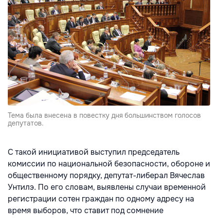
Тема была внесена в повестку дня большинством голосов
депутатов.
С такой инициативой выступил председатель
комиссии по национальной безопасности, обороне и
общественному порядку, депутат-либерал Вячеслав
Унтилэ. По его словам, выявлены случаи временной
регистрации сотен граждан по одному адресу на
время выборов, что ставит под сомнение