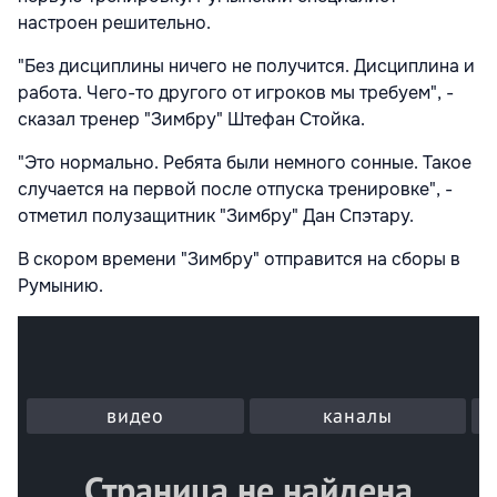
настроен решительно.
"Без дисциплины ничего не получится. Дисциплина и
работа. Чего-то другого от игроков мы требуем", -
сказал тренер "Зимбру" Штефан Стойка.
"Это нормально. Ребята были немного сонные. Такое
случается на первой после отпуска тренировке", -
отметил полузащитник "Зимбру" Дан Спэтару.
В скором времени "Зимбру" отправится на сборы в
Румынию.