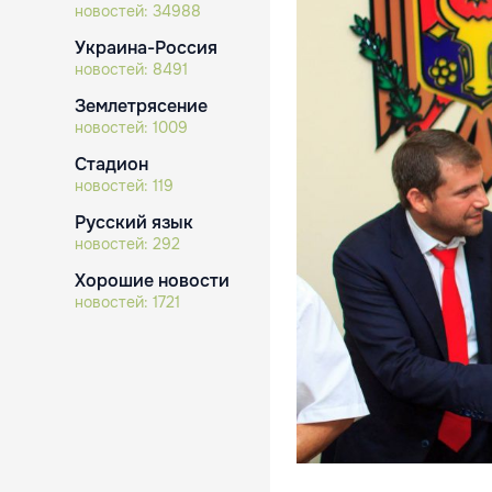
новостей:
34988
Украина-Россия
новостей:
8491
Землетрясение
новостей:
1009
Стадион
новостей:
119
Русский язык
новостей:
292
Хорошие новости
новостей:
1721