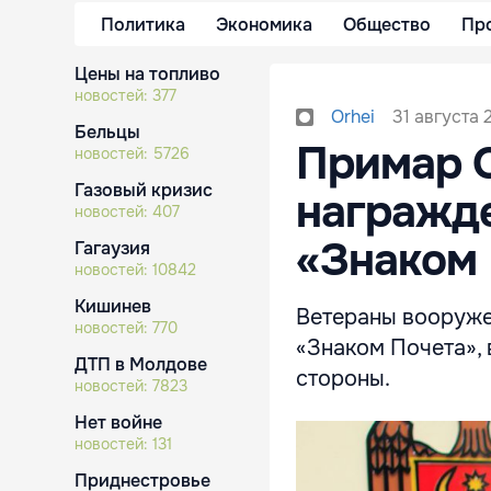
Политика
Экономика
Общество
Пр
Цены на топливо
новостей:
377
31 августа 
Orhei
Бельцы
Примар 
новостей:
5726
Газовый кризис
награжд
новостей:
407
«Знаком 
Гагаузия
новостей:
10842
Кишинев
Ветераны вооруже
новостей:
770
«Знаком Почета», 
ДТП в Молдове
стороны.
новостей:
7823
Нет войне
новостей:
131
Приднестровье