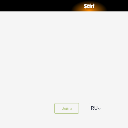
⌵
RU
Войти