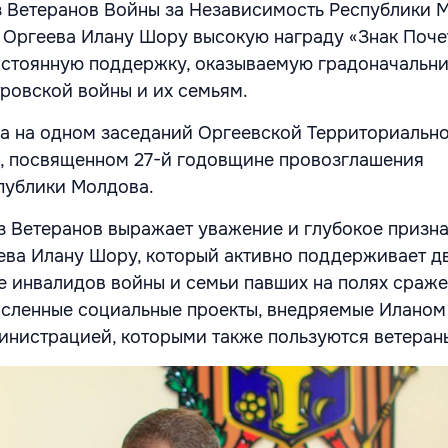
 Ветеранов Войны за Независимость Республики 
Оргеева Илану Шору высокую награду «Знак Почет
остоянную поддержку, оказываемую градоначальн
ровской войны и их семьям.
а на одном заседаний Оргеевской Территориальн
, посвященном 27-й годовщине провозглашения
публики Молдова.
 Ветеранов выражает уважение и глубокое призн
ева Илану Шору, который активно поддерживает 
же инвалидов войны и семьи павших на полях сраже
исленные социальные проекты, внедряемые Илано
нистрацией, которыми также пользуются ветеран