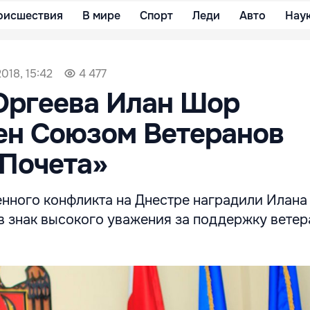
оисшествия
В мире
Спорт
Леди
Авто
Нау
2018, 15:42
4 477
Оргеева Илан Шор
ен Союзом Ветеранов
Почета»
нного конфликта на Днестре наградили Илан
в знак высокого уважения за поддержку ветер