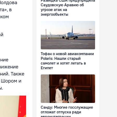
Разведка США предупредила
Молдова
Саудовскую Аравию об
а», в
угрозе атак на
энергообъекты
иком
ой
Тофан о новой авиакомпании
Polaris: Нашли старый
ание
самолет и хотят летать в
движение
Египет
ний. Также
м Шором и
ы.
Санду: Многие госслужащие
отложат отпуска ради
евроинтеграции