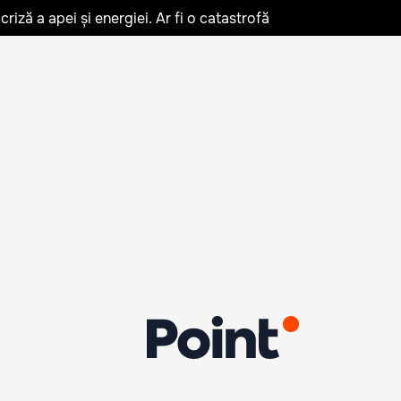
iză a apei și energiei. Ar fi o catastrofă