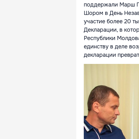
поддержали Марш П
Шором в День Незав
участие более 20 т
Декларации, в кото
Республики Молдова
единству в деле в
декларации преврат