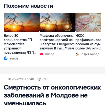
Похожие новости
Более 30
Молдова обеспечена
НКСС
специалистов ГП
электроэнергией на
профинансирова
Moldelectrica
8 августа: Energocom
пособия на сумму
устраняют
закупил 11 тыс. МВт·ч
более 378 млн ле
повреждения ЛЭП
вчера
2 дня назад
Бельцы-Днестровск
вчера
20 июня 2007, 17:48
630
Смертность от онкологических
заболеваний в Молдове не
уменьшилась