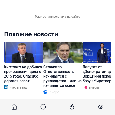
Разместить рекламу на сайте
Похожие новости
Киртоакэ не добился
Стояногло:
Депутат от
прекращения дела от
Ответственность
«Демократии дом
2015 года: Спасибо,
начинается с
Вершинин попал 
дорогая власть
руководства - или не
базу «Миротворц
начинается вовсе
час назад
вчера
вчера
20 июня 2007, 16:57
505