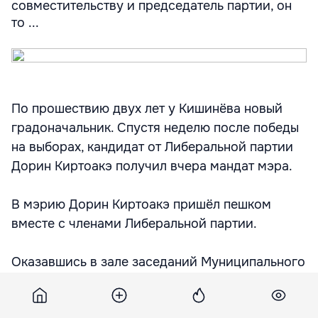
совместительству и председатель партии, он
то ...
По прошествию двух лет у Кишинёва новый
градоначальник. Спустя неделю после победы
на выборах, кандидат от Либеральной партии
Дорин Киртоакэ получил вчера мандат мэра.
В мэрию Дорин Киртоакэ пришёл пешком
вместе с членами Либеральной партии.
Оказавшись в зале заседаний Муниципального
совета, Дорин Киртоакэ не находил себе места
и постоянно искал глазами кого-то в толпе.