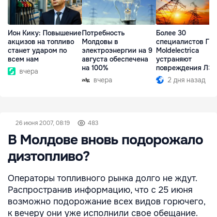
Ион Кику: Повышение
Потребность
Более 30
акцизов на топливо
Молдовы в
специалистов ГП
станет ударом по
электроэнергии на 9
Moldelectrica
всем нам
августа обеспечена
устраняют
на 100%
повреждения ЛЭ
вчера
Бельцы-Днестров
вчера
2 дня назад
26 июня 2007, 08:19
483
В Молдове вновь подорожало
дизтопливо?
Операторы топливного рынка долго не ждут.
Распространив информацию, что с 25 июня
возможно подорожание всех видов горючего,
к вечеру они уже исполнили свое обещание.