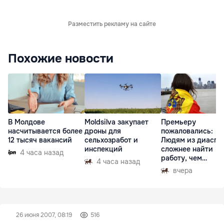
Разместить рекламу на сайте
Похожие новости
В Молдове
Moldsilva закупает
Премьеру
насчитывается более
дроны для
пожаловались:
12 тысяч вакансий
сельхозработ и
Людям из диаспо
инспекций
сложнее найти
4 часа назад
работу, чем
4 часа назад
гастарбайтерам
вчера
26 июня 2007, 08:19
516