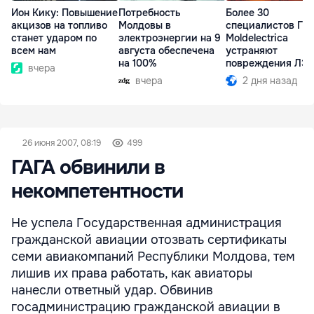
Ион Кику: Повышение
Потребность
Более 30
акцизов на топливо
Молдовы в
специалистов ГП
станет ударом по
электроэнергии на 9
Moldelectrica
всем нам
августа обеспечена
устраняют
на 100%
повреждения ЛЭ
вчера
Бельцы-Днестров
вчера
2 дня назад
26 июня 2007, 08:19
499
ГАГА обвинили в
некомпетентности
Не успела Государственная администрация
гражданской авиации отозвать сертификаты
семи авиакомпаний Республики Молдова, тем
лишив их права работать, как авиаторы
нанесли ответный удар. Обвинив
госадминистрацию гражданской авиации в