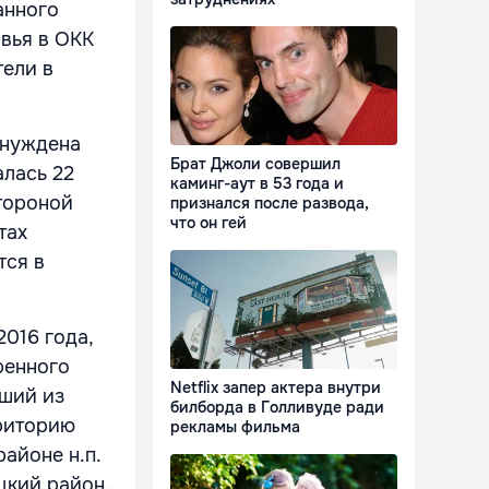
анного
вья в ОКК
тели в
ынуждена
Брат Джоли совершил
алась 22
каминг-аут в 53 года и
тороной
признался после развода,
что он гей
тах
тся в
2016 года,
ренного
Netflix запер актера внутри
вший из
билборда в Голливуде ради
рриторию
рекламы фильма
айоне н.п.
цкий район.