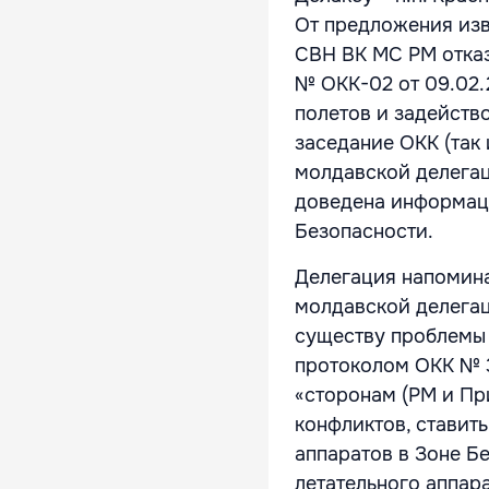
От предложения изв
СВН ВК МС РМ отказ
№ ОКК-02 от 09.02.
полетов и задейство
заседание ОКК (так 
молдавской делегац
доведена информац
Безопасности.
Делегация напомина
молдавской делегац
существу проблемы 
протоколом ОКК № 3
«сторонам (РМ и Пр
конфликтов, ставит
аппаратов в Зоне Б
летательного аппара