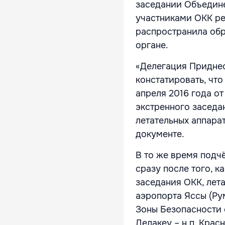
заседании Объедине
участниками ОКК ре
распространила обр
органе.
«Делегация Придне
констатировать, чт
апреля 2016 года о
экстренного заседа
летательных аппара
документе.
В то же время подчё
сразу после того, 
заседания ОКК, лет
аэропорта Яссы (Ру
Зоны Безопасности с
Делакеу – н.п. Крас