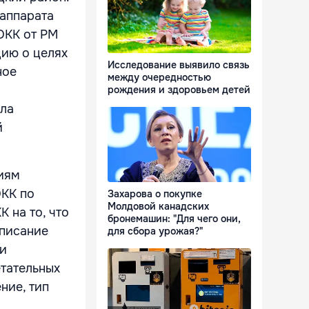
 аппарата
ОКК от РМ
цию о целях
Исследование выявило связь
ное
между очередностью
рождения и здоровьем детей
ыла
й
лиям
ОКК по
Захарова о покупке
Молдовой канадских
 на то, что
бронемашин: "Для чего они,
дписание
для сбора урожая?"
 и
етательных
ние, тип