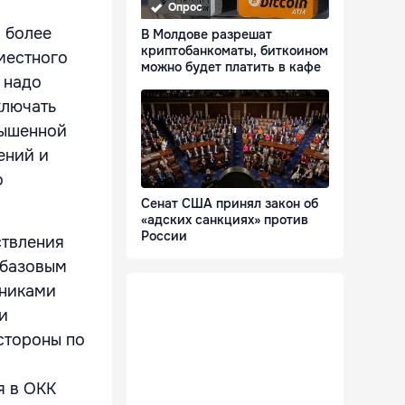
Опрос
м более
В Молдове разрешат
криптобанкоматы, биткоином
местного
можно будет платить в кафе
 надо
ключать
вышенной
ений и
о
Сенат США принял закон об
«адских санкциях» против
России
ствления
 базовым
тниками
и
стороны по
я в ОКК