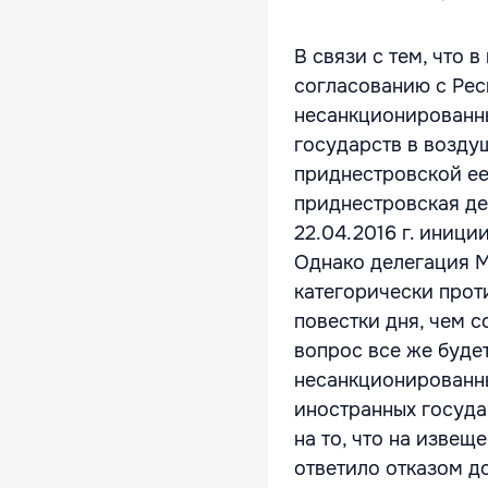
В связи с тем, что 
согласованию с Рес
несанкционированны
государств в возду
приднестровской ее
приднестровская де
22.04.2016 г. иниц
Однако делегация 
категорически про
повестки дня, чем с
вопрос все же будет
несанкционированны
иностранных госуда
на то, что на изве
ответило отказом д