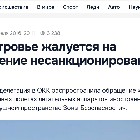
оисшествия
В мире
Спорт
Леди
Авто
Нау
еля 2016, 20:11
3 238
ровье жалуется на
ение несанкционирова
делегация в ОКК распространила обращение 
ных полетах летательных аппаратов иностран
душном пространстве Зоны Безопасности».