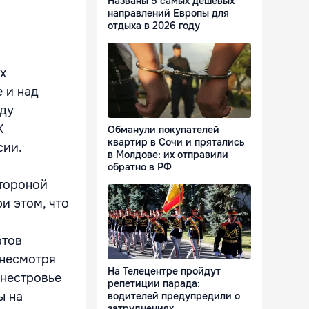
Названы 5 самых дешевых
направлений Европы для
отдыха в 2026 году
х
 и над
оду
К
Обманули покупателей
квартир в Сочи и прятались
сии.
в Молдове: их отправили
обратно в РФ
тороной
и этом, что
атов
 несмотря
На Телецентре пройдут
днестровье
репетиции парада:
ы на
водителей предупредили о
затруднениях