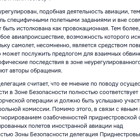
урегулирован, подобная деятельность авиации, те
оль специфичными полетными заданиями и вне сов
 быть истолкована как провокационная. Тем более,
любое авиапроисшествие, возможность которого ис
ольку самолет, несомненно, является средством по
о может послужить предлогом для взаимных обвин
офические последствия в зоне неурегулированног
ляют авторы обращения.
елегация считает, что ее мнение по поводу осуще
сти в Зоне Безопасности полностью соответствует
орческой операции и должно быть услышано учас
ольной комиссии. Помимо этого, в связи с явным 
гнорированием озабоченностей приднестровской 
рованных полетов иностранной авиации над
стью Зоны Безопасности делегация Приднестровь