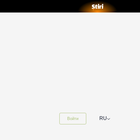
⌵
RU
Войти