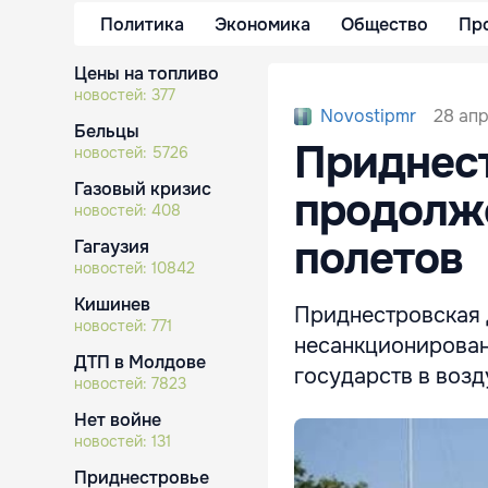
Политика
Экономика
Общество
Пр
Цены на топливо
новостей:
377
28 апр
Novostipmr
Бельцы
Приднест
новостей:
5726
Газовый кризис
продолж
новостей:
408
полетов
Гагаузия
новостей:
10842
Кишинев
Приднестровская 
новостей:
771
несанкционирован
ДТП в Молдове
государств в воз
новостей:
7823
Нет войне
новостей:
131
Приднестровье