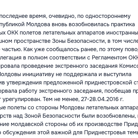
в последнее время, очевидно, по одностороннему
публикой Молдова вновь возобновилась практика
х ОКК полетов летательных аппаратов иностранны
шном пространстве Зоны Безопасности, в том числе
 частью. Как уже сообщалось ранее, по этому пов
легация в полном соответствии с Регламентом ОК
иировала проведение экстренного заседания Комис
Молдовы инициативу не поддержала и выступила
тив утверждения предложенной приднестровской с
орвала работу экстренного заседания, пообещав пр
 урегулирован. Тем не менее, 27-28.04.2016 г.
е полеты со стороны Молдовы летательных аппар
рств над Зоной Безопасности были возобновлены,
щение молдавской стороны об их производстве При
о обсуждения этой важной для Приднестровья тем