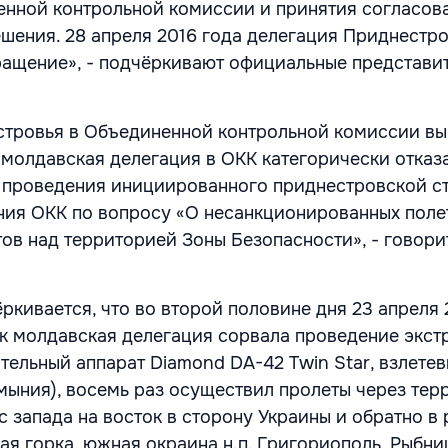
нной контрольной комиссии и принятия согласов
шения. 28 апреля 2016 года делегация Приднестро
ащение», - подчёркивают официальные представи
стровья в Объединенной контрольной комиссии в
о молдавская делегация в ОКК категорически отказ
т проведения инициированного приднестровской с
ния ОКК по вопросу «О несанкционированных поле
тов над территорией Зоны Безопасности», - говори
ркивается, что во второй половине дня 23 апреля 
как молдавская делегация сорвала проведение экст
ательный аппарат Diamond DA-42 Twin Star, взлете
мыния), восемь раз осуществил пролеты через те
 запада на восток в сторону Украины и обратно в р
ная горка, южная окраина н.п. Григориополь, Рыбни