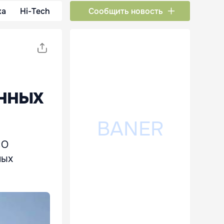
ка
Hi-Tech
Сообщить новость
нных
«О
ных