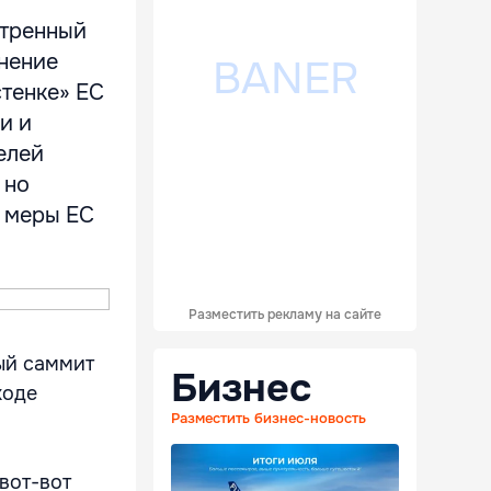
стренный
нение
стенке» ЕС
и и
елей
 но
 меры ЕС
Разместить рекламу на сайте
ый саммит
Бизнес
ходе
Разместить бизнес-новость
вот-вот