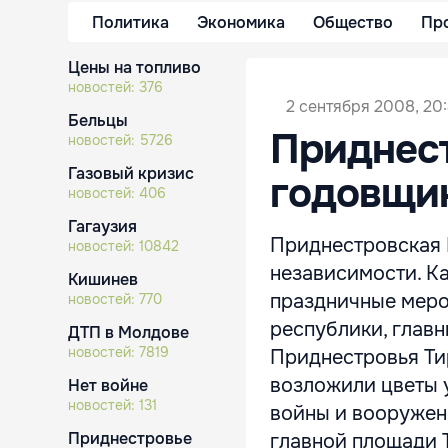
Политика
Экономика
Общество
Пр
Цены на топливо
новостей:
376
2 сентября 2008, 20
Бельцы
Приднест
новостей:
5726
Газовый кризис
годовщи
новостей:
406
Гагаузия
Приднестровская 
новостей:
10842
независимости. Ка
Кишинев
праздничные меро
новостей:
770
республики, главн
ДТП в Молдове
новостей:
7819
Приднестровья Ти
возложили цветы 
Нет войне
новостей:
131
войны и вооруженн
Приднестровье
главной площади Т