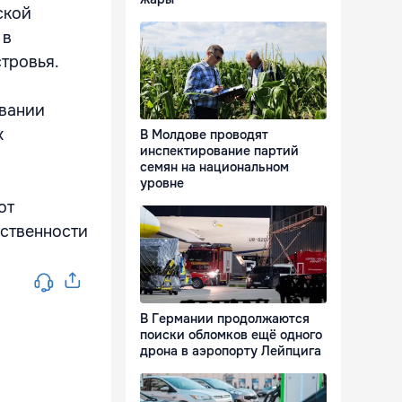
ской
 в
тровья.
овании
х
В Молдове проводят
инспектирование партий
семян на национальном
уровне
от
рственности
В Германии продолжаются
поиски обломков ещё одного
дрона в аэропорту Лейпцига