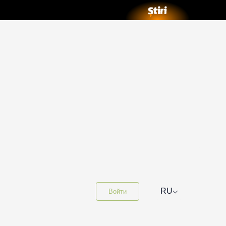
⌵
RU
Войти