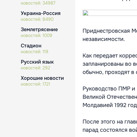
новостей:
34987
Украина-Россия
новостей:
8490
Землетрясение
Приднестровская Мо
новостей:
1009
независимости.
Стадион
новостей:
119
Как передает корре
Русский язык
запланированы во в
новостей:
292
обычно, проходят в
Хорошие новости
новостей:
1721
Руководство ПМР и 
Великой Отечествен
Молдавией 1992 год
После этого на гла
парад состоялся во