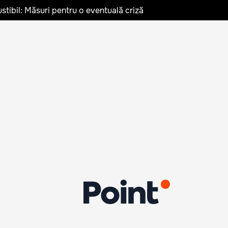
stibil: Măsuri pentru o eventuală criză