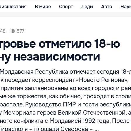
оисшествия
В мире
Спорт
Леди
Авто
Нау
:48
577
ровье отметило 18-ю
ну независимости
Молдавская Республика отмечает сегодня 18-
к передает корреспондент «Нового Региона»,
приятия запланированы во всех городах и ра
ые же торжества, как обычно, проходят в стол
располе. Руководство ПМР и гости республик
у Мемориала героев Великой Отечественной, 
ого конфликта с Молдавией 1992 года. После 
ирасполя – площади Суворова – ...