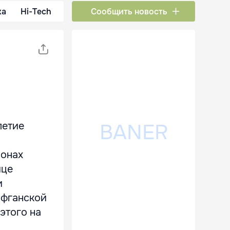
ка
Hi-Tech
Сообщить новость
летие
йонах
ице
и
афганской
этого на