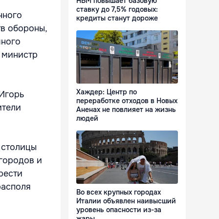
НБМ повышает базовую
ставку до 7,5% годовых:
нного
кредиты станут дороже
в обороны,
чного
 министр
Хаждер: Центр по
 Игорь
переработке отходов в Новых
ители
Аненах не повлияет на жизнь
людей
 столицы
городов и
рести
располя
Во всех крупных городах
Италии объявлен наивысший
уровень опасности из-за
жары