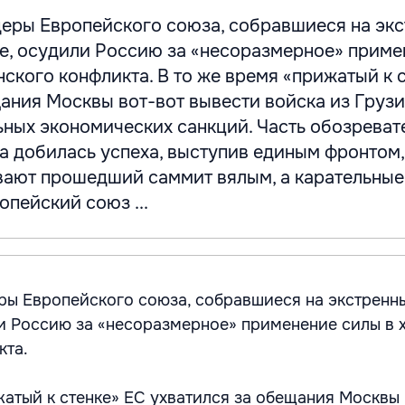
деры Европейского союза, собравшиеся на эк
е, осудили Россию за «несоразмерное» приме
нского конфликта. В то же время «прижатый к 
ания Москвы вот-вот вывести войска из Грузи
ьных экономических санкций. Часть обозреват
па добилась успеха, выступив единым фронтом,
ают прошедший саммит вялым, а карательные
опейский союз ...
ры Европейского союза, собравшиеся на экстренн
и Россию за «несоразмерное» применение силы в 
кта.
жатый к стенке» ЕС ухватился за обещания Москвы 