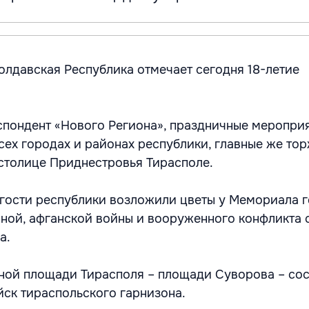
лдавская Республика отмечает сегодня 18-летие
спондент «Нового Региона», праздничные меропри
сех городах и районах республики, главные же тор
 столице Приднестровья Тирасполе.
гости республики возложили цветы у Мемориала 
ной, афганской войны и вооруженного конфликта 
а.
вной площади Тирасполя – площади Суворова – со
йск тираспольского гарнизона.