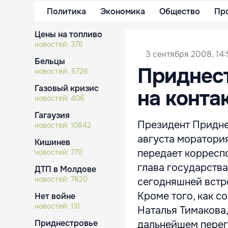
Политика
Экономика
Общество
Пр
Цены на топливо
новостей:
376
3 сентября 2008, 14:
Бельцы
Приднест
новостей:
5726
Газовый кризис
на конта
новостей:
406
Гагаузия
Президент Придне
новостей:
10842
августа моратори
Кишинев
передает корресп
новостей:
770
глава государства
ДТП в Молдове
новостей:
7820
сегодняшней встр
Кроме того, как 
Нет войне
новостей:
131
Наталья Тимакова,
Приднестровье
дальнейшем перего