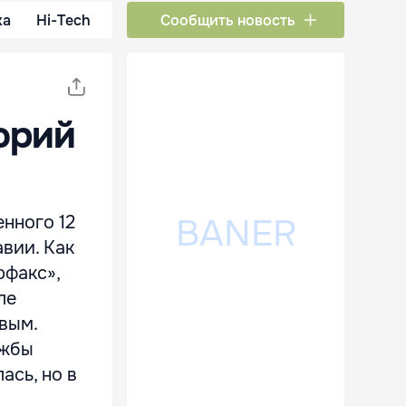
ка
Hi-Tech
Сообщить новость
орий
нного 12
вии. Как
рфакс»,
ле
вым.
ужбы
ась, но в