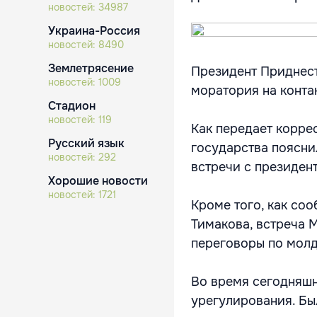
новостей:
34987
Украина-Россия
новостей:
8490
Землетрясение
Президент Приднест
новостей:
1009
моратория на конта
Стадион
новостей:
119
Как передает корре
Русский язык
государства поясни
новостей:
292
встречи с президе
Хорошие новости
новостей:
1721
Кроме того, как со
Тимакова, встреча 
переговоры по мол
Во время сегодняшн
урегулирования. Бы