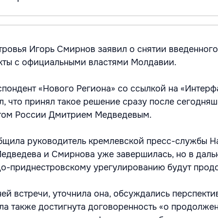
ровья Игорь Смирнов заявил о снятии введенного 
кты с официальными властями Молдавии.
спондент «Нового Региона» со ссылкой на «Интерфа
л, что принял такое решение сразу после сегодня
нтом России Дмитрием Медведевым.
общила руководитель кремлевской пресс-службы Н
Медведева и Смирнова уже завершилась, но в дал
до-приднестровскому урегулированию будут прод
ей встречи, уточнила она, обсуждались перспекти
ла также достигнута договоренность «о продолже