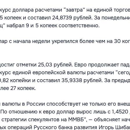
урс доллара расчетами “завтра” на единой торго
 копеек и составил 24,8739 рублей. За понедельн
” набрал 9 и 5 копеек соответственно.
ар с начала недели укрепился более чем на 30 ко
достиг отметки 25,03 рублей. Евро продолжает пад
урс единой европейской валюты расчетами “сего
,82 копейки и составил 35,9338 рублей. За преды
лее 27 копеек.
 валюты в России способствует не только его вне
“По отношению к евро доллар вырос лишь с 1,4520 
 стратегии спекулянтов на ММВБ”, — объясняет на
ых операций Русского банка развития Игорь Шибан