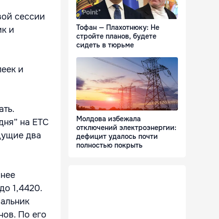
вой сессии
Тофан — Плахотнюку: Не
ик и
стройте планов, будете
сидеть в тюрьме
пеек и
ать.
Молдова избежала
дня” на ЕТС
отключений электроэнергии:
дущие два
дефицит удалось почти
полностью покрыть
шнее
до 1,4420.
чальник
ов. По его