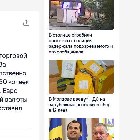
В столице ограбили
прохожего: полиция
задержала подозреваемого и
его сообщников
 торговой
За
тственно.
30 копеек
. Евро
ой валюты
В Молдове введут НДС на
зарубежные посылки и сбор
оставил
в 12 леев