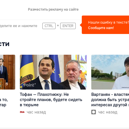
Разместить рекламу на сайте
Нашли ошибку в тексте
+
делите ее и нажмите
CTRL
ENTER
Сообщите нам!
сти
Тофан — Плахотнюку: Не
Вартанян - властям
 то,
стройте планов, будете сидеть
должна быть устра
гар
в тюрьме
интересах другой
час назад
час назад