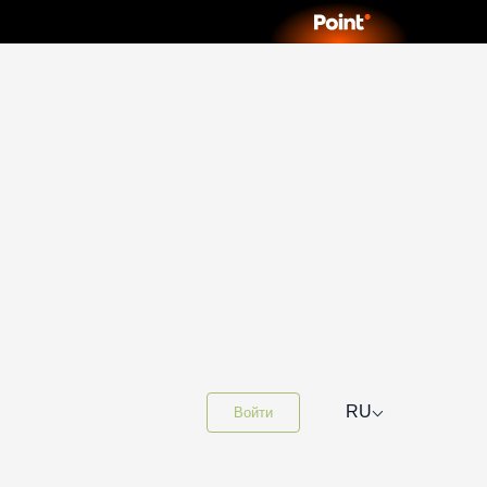
⌵
RU
Войти