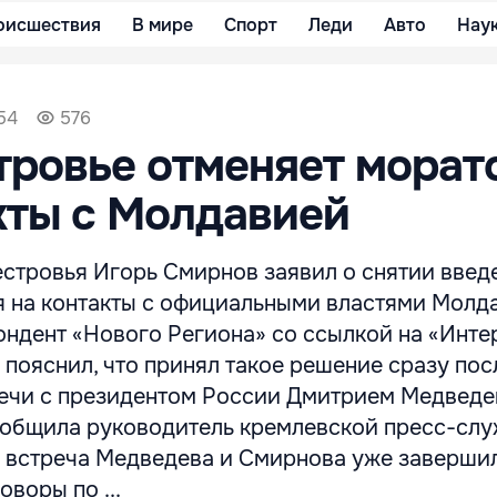
оисшествия
В мире
Спорт
Леди
Авто
Нау
54
576
ровье отменяет морат
кты с Молдавией
стровья Игорь Смирнов заявил о снятии введе
я на контакты с официальными властями Молда
ондент «Нового Региона» со ссылкой на «Инте
 пояснил, что принял такое решение сразу пос
ечи с президентом России Дмитрием Медведе
сообщила руководитель кремлевской пресс-сл
 встреча Медведева и Смирнова уже завершил
воры по ...