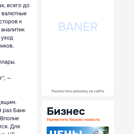
х, всего до
е валютные
сторов к
 аналитик
 уход
нков.
ллары.
”, —
Разместить рекламу на сайте
дящим.
Бизнес
 раз Банк
 Вполне
Разместить бизнес-новость
тся. Для