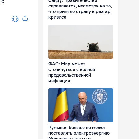
Санду: Правительство
 с
справляется, несмотря на то,
что приняло страну в разгар
кризиса
ФАО: Мир может
столкнуться с волной
продовольственной
инфляции
Румыния больше не может
поставлять электроэнергию
Молдове в часы пик