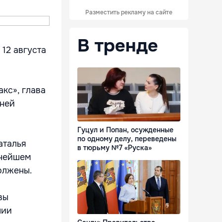
Разместить рекламу на сайте
В тренде
12 августа
кс», глава
шней
Гуцул и Попан, осужденные
по одному делу, переведены
аталья
в тюрьму №7 «Руска»
ьнейшем
олжены.
вы
нии