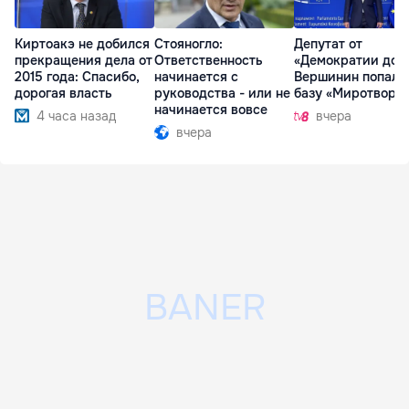
Киртоакэ не добился
Стояногло:
Депутат от
прекращения дела от
Ответственность
«Демократии дом
2015 года: Спасибо,
начинается с
Вершинин попал 
дорогая власть
руководства - или не
базу «Миротворц
начинается вовсе
4 часа назад
вчера
вчера