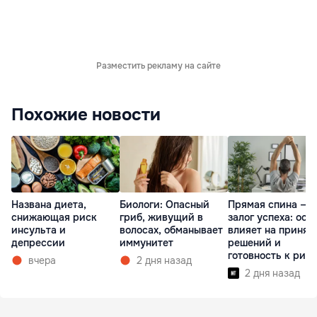
Разместить рекламу на сайте
Похожие новости
Названа диета,
Биологи: Опасный
Прямая спина —
снижающая риск
гриб, живущий в
залог успеха: оса
инсульта и
волосах, обманывает
влияет на принят
депрессии
иммунитет
решений и
готовность к рис
вчера
2 дня назад
2 дня назад