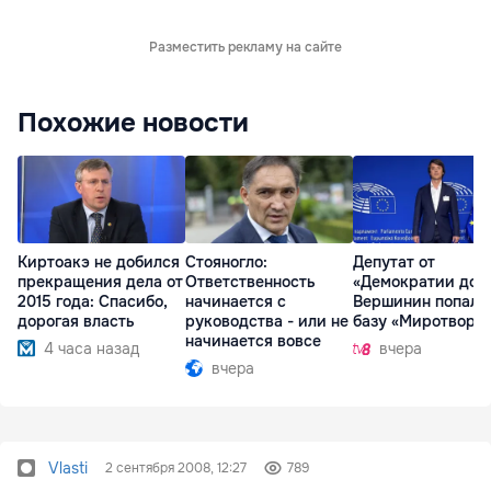
Разместить рекламу на сайте
Похожие новости
Киртоакэ не добился
Стояногло:
Депутат от
прекращения дела от
Ответственность
«Демократии дом
2015 года: Спасибо,
начинается с
Вершинин попал 
дорогая власть
руководства - или не
базу «Миротворц
начинается вовсе
4 часа назад
вчера
вчера
Vlasti
2 сентября 2008, 12:27
789