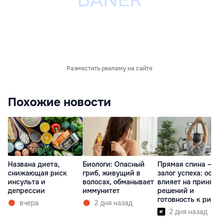
Разместить рекламу на сайте
Похожие новости
Названа диета,
Биологи: Опасный
Прямая спина —
снижающая риск
гриб, живущий в
залог успеха: оса
инсульта и
волосах, обманывает
влияет на принят
депрессии
иммунитет
решений и
готовность к рис
вчера
2 дня назад
2 дня назад