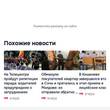
Разместить рекламу на сайте
Похожие новости
На Телецентре
Обманули
В Кишиневе
пройдут репетиции
покупателей квартир
завершился втор
парада: водителей
в Сочи и прятались в
этап приема в
предупредили о
Молдове: их
лицейские класс
затруднениях
отправили обратно в
вчера
РФ
вчера
вчера