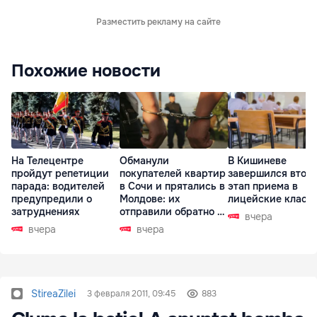
Разместить рекламу на сайте
Похожие новости
На Телецентре
Обманули
В Кишиневе
пройдут репетиции
покупателей квартир
завершился втор
парада: водителей
в Сочи и прятались в
этап приема в
предупредили о
Молдове: их
лицейские класс
затруднениях
отправили обратно в
вчера
РФ
вчера
вчера
StireaZilei
3 февраля 2011, 09:45
883