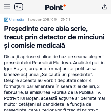
RU
Unimedia
3 февраля 2011, 10:19
719
Președinte care abia scrie,
trecut prin detector de minciuni
și comisie medicală
Discuții aprinse și pline de haz pe seama alegerii
președintelui Republicii Moldova. Analistul politic
Igor Boțan, propune formațiunilor politice să
lanseze acțiunea „Se caută un președinte”.
Despre aceasta au vorbit deputații celor 4
formațiuni parlamentare în seara zilei de ieri, 2
februarie, la emisiunea Fabrika de la Publika TV.
Potrivit lui Boțan, această acțiune ar permite mai
multor cetățeni să candideze la funcția de
președinte, care ulterior vor fi trecuți printr-o