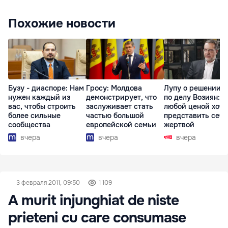
Похожие новости
Бузу - диаспоре: Нам
Гросу: Молдова
Лупу о решении с
нужен каждый из
демонстрирует, что
по делу Возиян: 
вас, чтобы строить
заслуживает стать
любой ценой хоче
более сильные
частью большой
представить себя
сообщества
европейской семьи
жертвой
вчера
вчера
вчера
3 февраля 2011, 09:50
1 109
A murit injunghiat de niste
prieteni cu care consumase