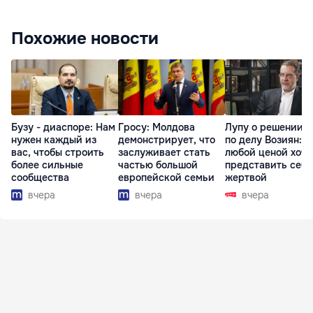
Похожие новости
Бузу - диаспоре: Нам
Гросу: Молдова
Лупу о решении с
нужен каждый из
демонстрирует, что
по делу Возиян: 
вас, чтобы строить
заслуживает стать
любой ценой хоче
более сильные
частью большой
представить себя
сообщества
европейской семьи
жертвой
вчера
вчера
вчера