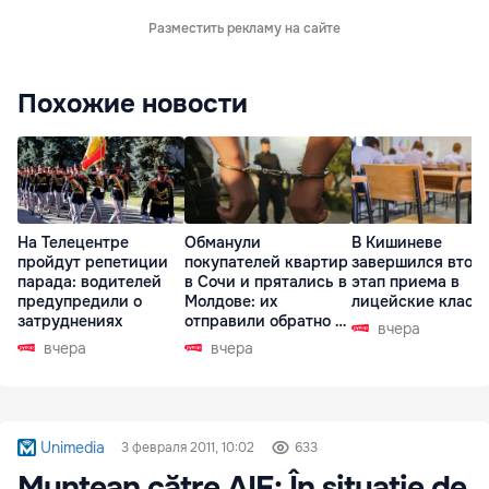
Разместить рекламу на сайте
Похожие новости
На Телецентре
Обманули
В Кишиневе
пройдут репетиции
покупателей квартир
завершился втор
парада: водителей
в Сочи и прятались в
этап приема в
предупредили о
Молдове: их
лицейские класс
затруднениях
отправили обратно в
вчера
РФ
вчера
вчера
Unimedia
3 февраля 2011, 10:02
633
Muntean către AIE: În situație de