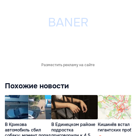
Разместить рекламу на сайте
Похожие новости
В Крикова
В Единецком районе
Кишинёв встал в
автомобиль сбил
подростка
гигантских пробк
собаку: момент попал
приговорили к 4,5