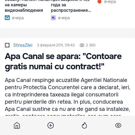
вчера
на камеры
года за
видеонаблюдения
распространение
наркотиков
вчера
вчера
StireaZilei
3 февраля 2011, 09:43
2 360
Apa Canal se apara: "Contoare
gratis numai cu contract!"
Apa Canal respinge acuzatiile Agentiei Nationale
pentru Protectia Concurentei care a declarat, ieri,
ca intreprinderea taxeaza ilegal consumatorii
pentru pierderile din retea. In plus, conducerea
Apa Canal sustine ca nu are de gand sa instaleze,
gratis, contoare consumatorilor, asa cum cere
autoritatea de control, daca acestia nu au
incheiat contracte cu intreprinderea. Furnizorul