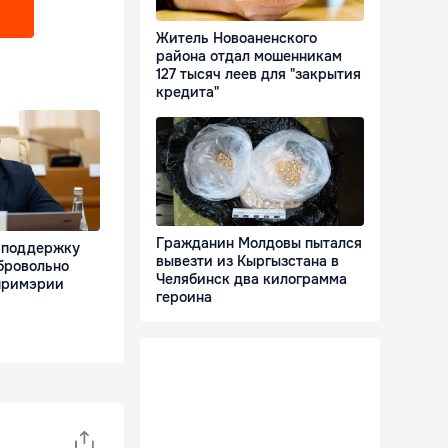
Житель Новоаненского
района отдал мошенникам
127 тысяч леев для "закрытия
кредита"
Гражданин Молдовы пытался
 поддержку
вывезти из Кыргызстана в
бровольно
Челябинск два килограмма
примэрии
героина