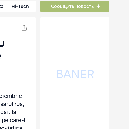
ка
Hi-Tech
Сообщить новость
u
e
noiembrie
sarul rus,
osit la
" pe care-l
sovietica