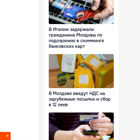
В Италии задержали
гражданина Молдовы по
подозрению в скимминге
банковских карт
В Молдове введут НДС на
зарубежные посылки и сбор
в 12 леев
?