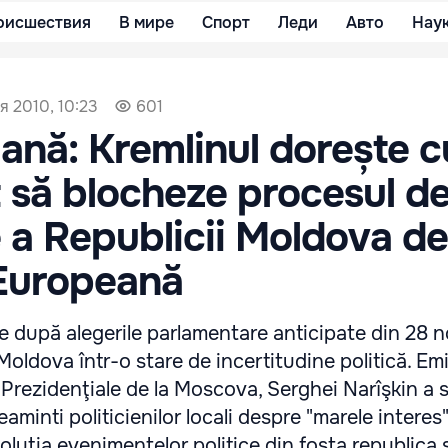
оисшествия
В мире
Спорт
Леди
Авто
Нау
я 2010, 10:23
601
liană: Kremlinul dorește c
ț să blocheze procesul d
 a Republicii Moldova de
Europeană
 după alegerile parlamentare anticipate din 28 
oldova într-o stare de incertitudine politică. Emi
 Prezidenţiale de la Moscova, Serghei Narîşkin a s
aminti politicienilor locali despre "marele interes
oluţia evenimentelor politice din fosta republica 