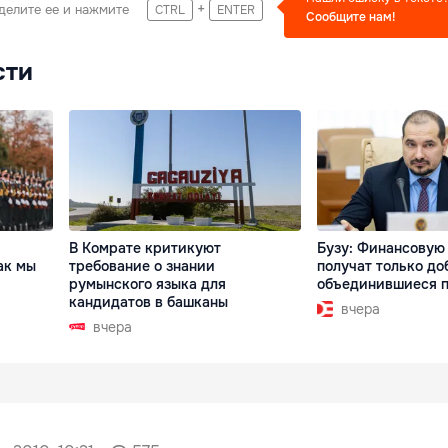
+
делите ее и нажмите
CTRL
ENTER
Сообщите нам!
сти
В Комрате критикуют
Бузу: Финансовую
ак мы
требование о знании
получат только до
румынского языка для
объединившиеся 
кандидатов в башканы
вчера
вчера