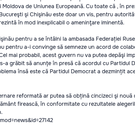
ii Moldova de Uniunea Europeană. Cu toate că , în pre
 Bucureşti şi Chişinău este doar un vis, pentru autorităţ
rezintă în mod inexplicabil o ameninţare iminentă.
hişinău pentru a se întâlni la ambasada Federației Ruse
pu pentru a-i convinge să semneze un acord de colab
 Cel mai probabil, acest guvern nu va putea depăşi im
n s-a grăbit să anunțe în presă că acordul cu Partidul
oblema însă este că Partidul Democrat a dezmințit ac
rnare reformată ar putea să obțină cincizeci şi nouă d
nământ firească, în conformitate cu rezultatele alegeril
n.
/?mod=news&id=27142