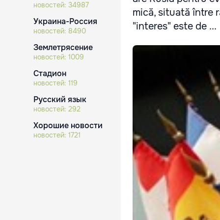
новостей:
34987
mică, situată între 
Украина-Россия
"interes" este de ...
новостей:
8490
Землетрясение
новостей:
1009
Стадион
новостей:
119
Русский язык
новостей:
292
Хорошие новости
новостей:
1721