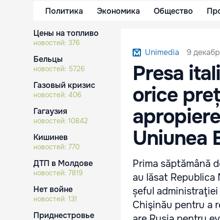
Политика
Экономика
Общество
Пр
Цены на топливо
новостей:
376
9 декабр
Unimedia
Бельцы
Presa ita
новостей:
5726
Газовый кризис
orice pre
новостей:
406
apropiere
Гагаузия
новостей:
10842
Uniunea 
Кишинев
новостей:
770
Prima săptămână de
ДТП в Молдове
новостей:
7819
au lăsat Republica M
Нет войне
șeful administraţiei
новостей:
131
Chişinău pentru a re
Приднестровье
are Rusia pentru ev