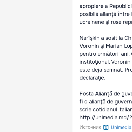
apropiere a Republic
posibilă alianţă între
ucrainene şi ruse rep
Narîşkin a sosit la C
Voronin şi Marian Lu
pentru următorii ani.
instituţional. Voroni
este deja semnat. Pr
declaraţie.
Fosta Alianță de guve
fi o alianţă de guver
scrie cotidianul italia
http://unimedia.md
Источник
Unimedia