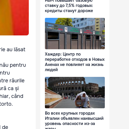
НБМ повышает базовую
ставку до 7,5% годовых:
кредиты станут дороже
ie au lăsat
Хаждер: Центр по
переработке отходов в Новых
Аненах не повлияет на жизнь
inău pentru
людей
entru
tre râurile
ură ca și
hiar, când
torto.
Во всех крупных городах
Италии объявлен наивысший
уровень опасности из-за
l de
жары