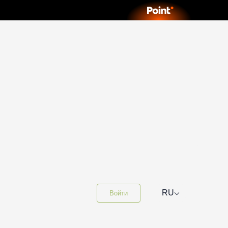
⌵
RU
Войти