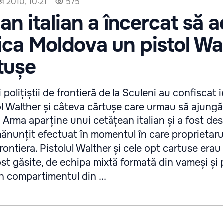
я 2010, 10:21
575
an italian a încercat să 
ica Moldova un pistol Wa
rtușe
 polițiștii de frontieră de la Sculeni au confiscat ie
l Walther și câteva cărtușe care urmau să ajungă
Arma aparține unui cetățean italian și a fost des
ănunțit efectuat în momentul în care proprietaru
rontiera. Pistolul Walther și cele opt cartuse erau
st găsite, de echipa mixtă formată din vameși și p
n compartimentul din ...