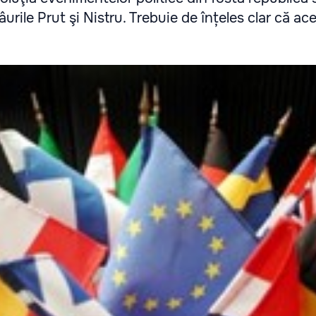
râurile Prut şi Nistru. Trebuie de înțeles clar că ac