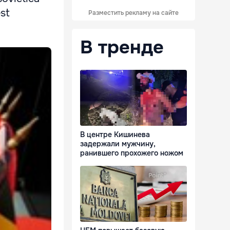
est
Разместить рекламу на сайте
В тренде
В центре Кишинева
задержали мужчину,
ранившего прохожего ножом