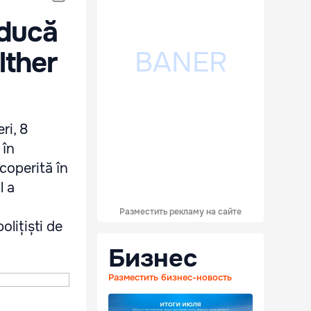
aducă
lther
ri, 8
 în
coperită în
l a
Разместить рекламу на сайте
olițiști de
Бизнес
Разместить бизнес-новость