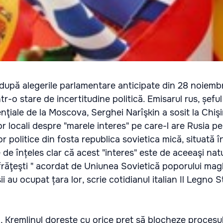
upă alegerile parlamentare anticipate din 28 noiembr
r-o stare de incertitudine politică. Emisarul rus, șeful
enţiale de la Moscova, Serghei Narîşkin a sosit la Chiş
lor locali despre "marele interes" pe care-l are Rusia p
 politice din fosta republica sovietica mică, situată în
e de înțeles clar că acest "interes" este de aceeaşi nat
frăţeşti " acordat de Uniunea Sovietică poporului mag
i au ocupat țara lor, scrie cotidianul italian Il Legno S
ian, Kremlinul dorește cu orice preț să blocheze procesu