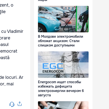
zent, o
ile
 cu Vladimir
В Молдове электромобили
orare
обложат акцизом: Стали
pasul
слишком доступными
 Democrat
eastă
e locuri. Ar
Energocom ищет способы
or, mai
избежать дефицита
электроэнергии вечером 6
августа