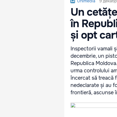
9 декабр
Unimedia
Un cetățe
în Republ
și opt ca
Inspectorii vamali și
decembrie, un pisto
Republica Moldova. 
urma controlului am
încercat să treacă f
nedeclarate și au fo
frontieră, ascunse î