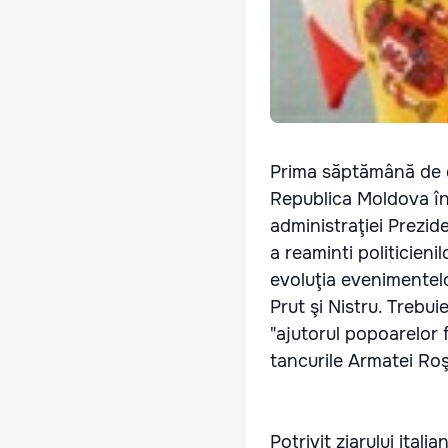
Prima săptămână de d
Republica Moldova înt
administraţiei Prezid
a reaminti politicieni
evoluţia evenimentelor
Prut şi Nistru. Trebui
"ajutorul popoarelor 
tancurile Armatei Roşi
Potrivit ziarului ital