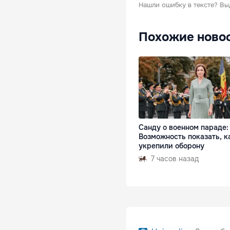
Нашли ошибку в тексте?
Вы
Похожие ново
Санду о военном параде:
Возможность показать, к
укрепили оборону
7 часов назад