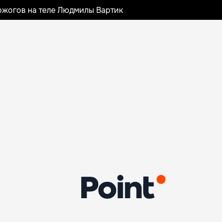
ожогов на теле Людмилы Вартик