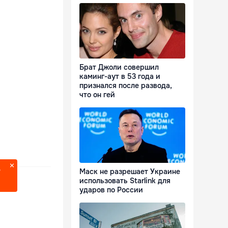
Брат Джоли совершил
каминг-аут в 53 года и
признался после развода,
что он гей
Маск не разрешает Украине
?
использовать Starlink для
ударов по России