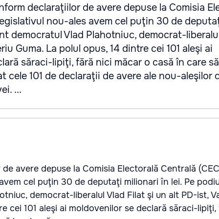
form declaraţiilor de avere depuse la Comisia El
Legislativul nou-ales avem cel puţin 30 de deputaţ
unt democratul Vlad Plahotniuc, democrat-liberalul
eriu Guma. La polul opus, 14 dintre cei 101 aleşi ai
ară săraci-lipiţi, fără nici măcar o casă în care s
t cele 101 de declaraţii de avere ale nou-aleşilor 
. ...
 de avere depuse la Comisia Electorală Centrală (CEC)
 avem cel puţin 30 de deputaţi milionari în lei. Pe pod
tniuc, democrat-liberalul Vlad Filat şi un alt PD-ist, V
e cei 101 aleşi ai moldovenilor se declară săraci-lipiţi, 