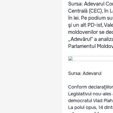
Sursa: Adevarul Con
Centrală (CEC), în 
în lei. Pe podium s
şi un alt PD-ist, Val
moldovenilor se decl
„Adevărul" a analiza
Parlamentul Moldovei
Sursa: Adevarul
Conform declaraţiilor
Legislativul nou-ales
democratul Vlad Plaho
La polul opus, 14 dintr