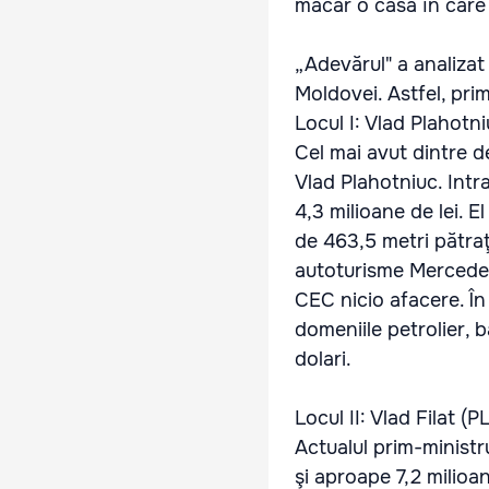
măcar o casă în care 
„Adevărul" a analizat
Moldovei. Astfel, pri
Locul I: Vlad Plahotn
Cel mai avut dintre de
Vlad Plahotniuc. Intr
4,3 milioane de lei. E
de 463,5 metri pătraţi
autoturisme Mercedes.
CEC nicio afacere. În 
domeniile petrolier, b
dolari.
Locul II: Vlad Filat (
Actualul prim-ministr
şi aproape 7,2 milioan