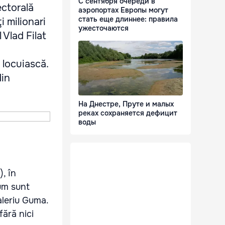
С сентября очереди в
ectorală
аэропортах Европы могут
стать еще длиннее: правила
i milionari
ужесточаются
 Vlad Filat
ă locuiască.
din
На Днестре, Пруте и малых
реках сохраняется дефицит
воды
, în
ium sunt
aleriu Guma.
fără nici