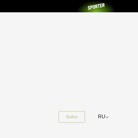
⌵
RU
Войти