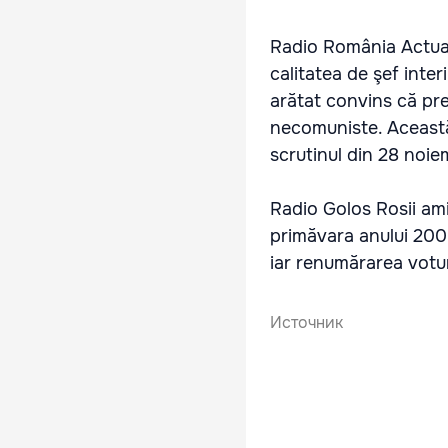
Radio România Actuali
calitatea de şef inter
arătat convins că pre
necomuniste. Această 
scrutinul din 28 noie
Radio Golos Rosii am
primăvara anului 2009
iar renumărarea votur
Источник