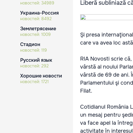
Liberă subliniază că 
новостей:
34989
Украина-Россия
новостей:
8492
Землетрясение
Şi presa internaţiona
новостей:
1009
care va avea loc astă
Стадион
новостей:
119
RIA Novosti scrie că,
Русский язык
новостей:
292
vârstă al noului Parla
vârstă de 69 de ani. 
Хорошие новости
новостей:
1721
Parlamentului şi cond
Filat.
Cotidianul România Li
un mesaj pentru şedin
va face apel la între
activitate în interes