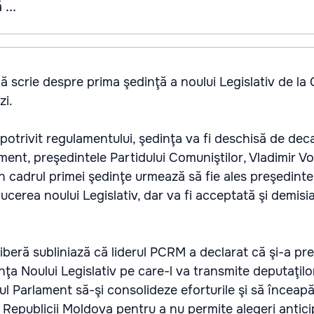
...
lă scrie despre prima şedinţă a noului Legislativ de la 
zi.
 potrivit regulamentului, şedinţa va fi deschisă de dec
ment, preşedintele Partidului Comuniştilor, Vladimir Vo
În cadrul primei şedinţe urmează să fie ales preşedinte
ucerea noului Legislativ, dar va fi acceptată şi demisi
beră subliniază că liderul PCRM a declarat că şi-a pre
ţa Noului Legislativ pe care-l va transmite deputaţilo
gul Parlament să-şi consolideze eforturile şi să înceap
ul Republicii Moldova pentru a nu permite alegeri antici