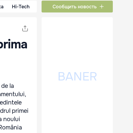
ка
Hi-Tech
Сообщить новость
prima
 de la
amentului,
şedintele
adrul primei
a noului
l România