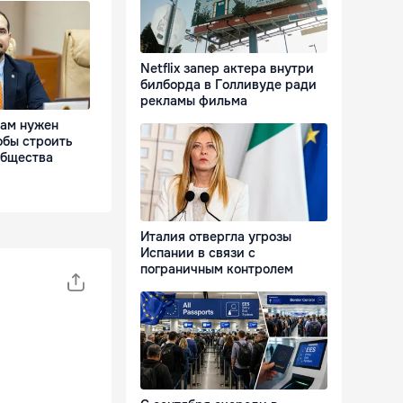
Netflix запер актера внутри
билборда в Голливуде ради
рекламы фильма
Нам нужен
обы строить
общества
Италия отвергла угрозы
Испании в связи с
пограничным контролем