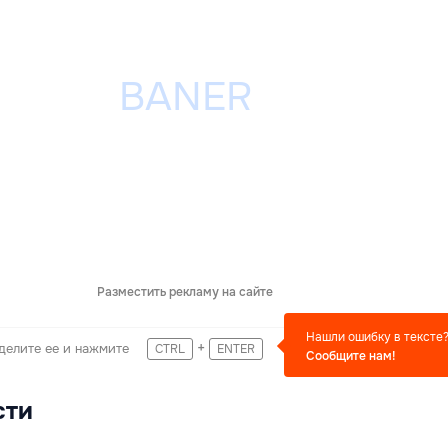
Разместить рекламу на сайте
Нашли ошибку в тексте
+
делите ее и нажмите
CTRL
ENTER
Сообщите нам!
сти