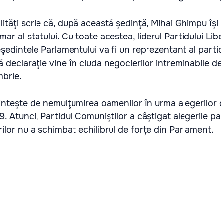
tăţi scrie că, după această şedinţă, Mihai Ghimpu îşi
imar al statului. Cu toate acestea, liderul Partidului Lib
şedintele Parlamentului va fi un reprezentant al parti
declaraţie vine în ciuda negocierilor intreminabile d
mbrie.
inteşte de nemulţumirea oamenilor în urma alegerilor 
. Atunci, Partidul Comuniştilor a câştigat alegerile p
ilor nu a schimbat echilibrul de forţe din Parlament.