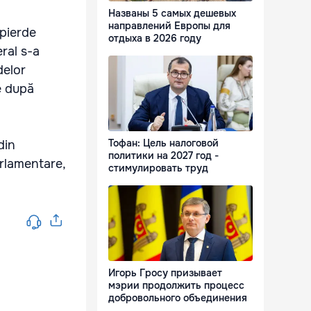
Названы 5 самых дешевых
направлений Европы для
 pierde
отдыха в 2026 году
eral s-a
delor
e după
Тофан: Цель налоговой
din
политики на 2027 год -
arlamentare,
стимулировать труд
Игорь Гросу призывает
мэрии продолжить процесс
добровольного объединения