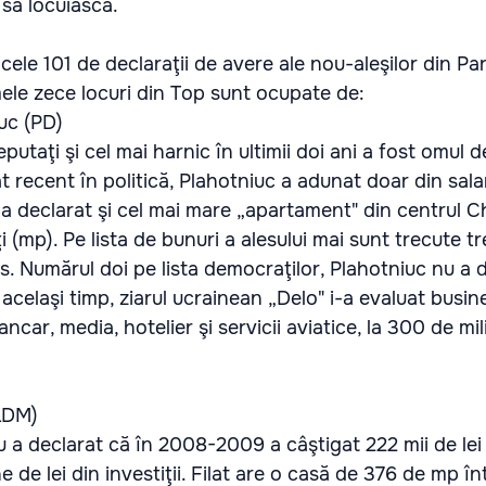
să locuiască.
 cele 101 de declaraţii de avere ale nou-aleşilor din Pa
mele zece locuri din Top sunt ocupate de:
iuc (PD)
putaţi şi cel mai harnic în ultimii doi ani a fost omul d
at recent în politică, Plahotniuc a adunat doar din sala
l a declarat şi cel mai mare „apartament" din centrul Ch
 (mp). Pe lista de bunuri a alesului mai sunt trecute tr
 Numărul doi pe lista democraţilor, Plahotniuc nu a d
acelaşi timp, ziarul ucrainean „Delo" i-a evaluat busine
ancar, media, hotelier şi servicii aviatice, la 300 de mi
PLDM)
u a declarat că în 2008-2009 a câştigat 222 mii de lei 
e de lei din investiţii. Filat are o casă de 376 de mp î