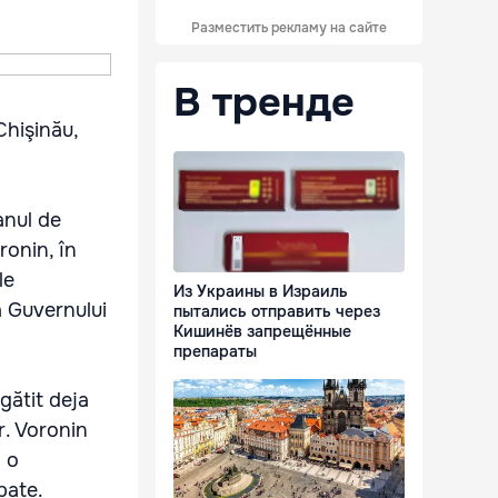
Разместить рекламу на сайте
В тренде
Chişinău,
anul de
ronin, în
le
Из Украины в Израиль
a Guvernului
пытались отправить через
Кишинёв запрещённые
препараты
gătit deja
r. Voronin
ă o
pate.