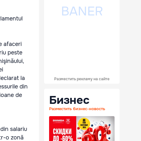
rlamentul
e afaceri
riu peste
işinăului,
ei
eclarat la
Разместить рекламу на сайте
ssurile din
lioane de
Бизнес
Разместить бизнес-новость
din salariu
ntr-o zonă