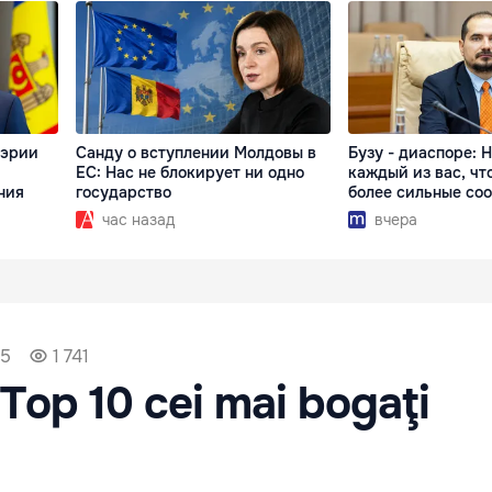
мэрии
Санду о вступлении Молдовы в
Бузу - диаспоре: 
ЕС: Нас не блокирует ни одно
каждый из вас, чт
ния
государство
более сильные со
час назад
вчера
15
1 741
 Top 10 cei mai bogaţi