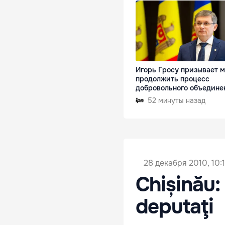
Игорь Гросу призывает 
продолжить процесс
добровольного объедине
52 минуты назад
28 декабря 2010, 10:
Chișinău:
deputaţi