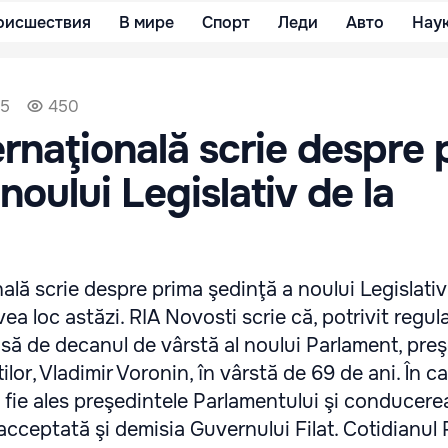
оисшествия
В мире
Спорт
Леди
Авто
Нау
15
450
ernaţională scrie despre 
noului Legislativ de la
ală scrie despre prima şedinţă a noului Legislativ
ea loc astăzi. RIA Novosti scrie că, potrivit regul
isă de decanul de vârstă al noului Parlament, pre
lor, Vladimir Voronin, în vârstă de 69 de ani. În c
fie ales preşedintele Parlamentului şi conducere
i acceptată şi demisia Guvernului Filat. Cotidianu