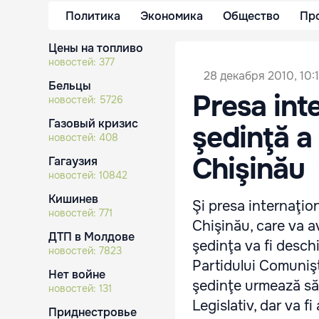
Политика
Экономика
Общество
Пр
Цены на топливо
новостей:
377
28 декабря 2010, 10:
Бельцы
Presa int
новостей:
5726
Газовый кризис
şedinţă a 
новостей:
408
Chişinău
Гагаузия
новостей:
10842
Кишинев
Şi presa internaţion
новостей:
771
Chişinău, care va av
ДТП в Молдове
şedinţa va fi desch
новостей:
7823
Partidului Comunişti
Нет войне
şedinţe urmează să 
новостей:
131
Legislativ, dar va f
Приднестровье