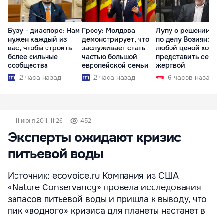
Бузу - диаспоре: Нам
Гросу: Молдова
Лупу о решении с
нужен каждый из
демонстрирует, что
по делу Возиян: 
вас, чтобы строить
заслуживает стать
любой ценой хоче
более сильные
частью большой
представить себя
сообщества
европейской семьи
жертвой
2 часа назад
2 часа назад
6 часов назад
11 июня 2011, 11:26
452
Эксперты ожидают кризис
питьевой воды
Источник: ecovoice.ru Компания из США
«Nature Conservancy» провела исследования
запасов питьевой воды и пришла к выводу, что
пик «водного» кризиса для планеты настанет в