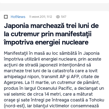
HotNews
11 июня 2011, 11:12
547
Japonia marchează trei luni de
la cutremur prin manifestaţii
împotriva energiei nucleare
Manifestaţii în masă au loc sâmbătă în Japonia
împotriva utilizării energiei nucleare, prin aceste
acţiuni de stradă japonezii intenţionând să
marcheze trei luni de la catastrofa care a lovit
arhipelagul nipon, transmit AP şi AFP, citate de
Agerpres. La 11 martie, un cutremur de pământ,
produs în largul Oceanului Pacific, a declanşat un
val seismic de circa 14 metri, care a măturat
oraşe şi sate întregi pe întreaga coastă a Tohoku
(nord-est), iar bilanţul victimelor consemnează