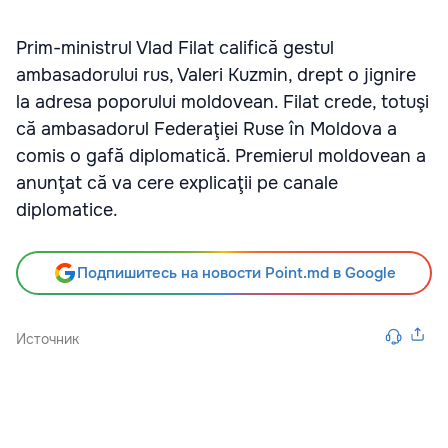
Prim-ministrul Vlad Filat califică gestul
ambasadorului rus, Valeri Kuzmin, drept o jignire
la adresa poporului moldovean. Filat crede, totuşi
că ambasadorul Federaţiei Ruse în Moldova a
comis o gafă diplomatică. Premierul moldovean a
anunţat că va cere explicaţii pe canale
diplomatice.
Подпишитесь на новости Point.md в Google
Источник