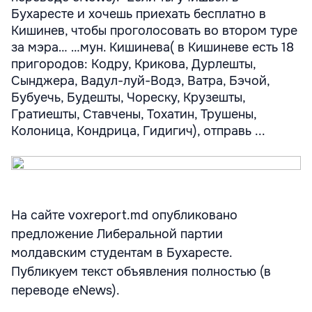
Бухаресте и хочешь приехать бесплатно в
Кишинев, чтобы проголосовать во втором туре
за мэра… …мун. Кишинева( в Кишиневе есть 18
пригородов: Кодру, Крикова, Дурлешты,
Сынджера, Вадул-луй-Водэ, Ватра, Бэчой,
Бубуечь, Будешты, Чореску, Крузешты,
Гратиешты, Ставчены, Тохатин, Трушены,
Колоница, Кондрица, Гидигич), отправь ...
На сайте voxreport.md опубликовано
предложение Либеральной партии
молдавским студентам в Бухаресте.
Публикуем текст объявления полностью (в
переводе eNews).