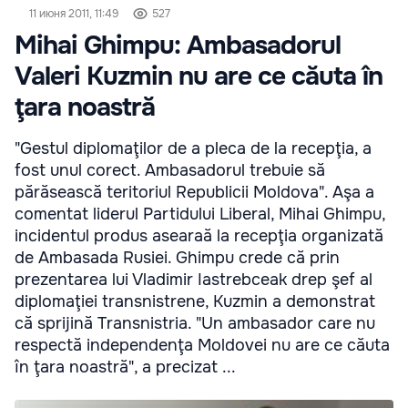
11 июня 2011, 11:49
527
Mihai Ghimpu: Ambasadorul
Valeri Kuzmin nu are ce căuta în
ţara noastră
"Gestul diplomaţilor de a pleca de la recepţia, a
fost unul corect. Ambasadorul trebuie să
părăsească teritoriul Republicii Moldova". Aşa a
comentat liderul Partidului Liberal, Mihai Ghimpu,
incidentul produs asearaă la recepţia organizată
de Ambasada Rusiei. Ghimpu crede că prin
prezentarea lui Vladimir Iastrebceak drep şef al
diplomaţiei transnistrene, Kuzmin a demonstrat
că sprijină Transnistria. "Un ambasador care nu
respectă independenţa Moldovei nu are ce căuta
în ţara noastră", a precizat ...