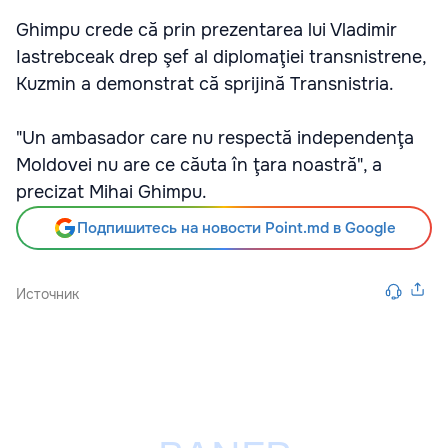
Ghimpu crede că prin prezentarea lui Vladimir
Iastrebceak drep şef al diplomaţiei transnistrene,
Kuzmin a demonstrat că sprijină Transnistria.
"Un ambasador care nu respectă independenţa
Moldovei nu are ce căuta în ţara noastră", a
precizat Mihai Ghimpu.
Подпишитесь на новости Point.md в Google
Источник