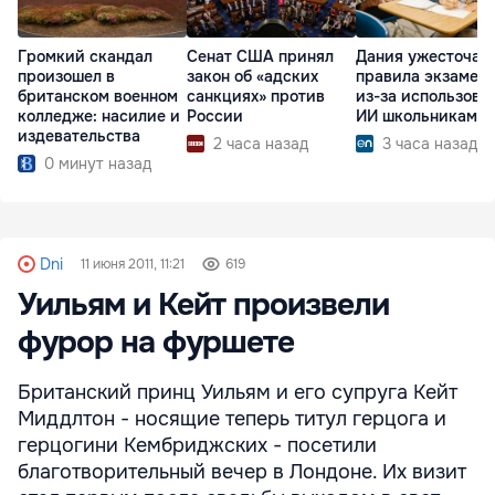
Громкий скандал
Сенат США принял
Дания ужесточае
произошел в
закон об «адских
правила экзамен
британском военном
санкциях» против
из-за использова
колледже: насилие и
России
ИИ школьниками
издевательства
2 часа назад
3 часа назад
0 минут назад
Dni
11 июня 2011, 11:21
619
Уильям и Кейт произвели
фурор на фуршете
Британский принц Уильям и его супруга Кейт
Миддлтон - носящие теперь титул герцога и
герцогини Кембриджских - посетили
благотворительный вечер в Лондоне. Их визит