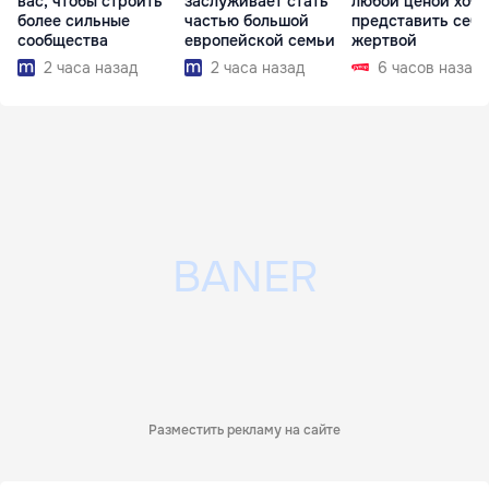
вас, чтобы строить
заслуживает стать
любой ценой хоче
более сильные
частью большой
представить себя
сообщества
европейской семьи
жертвой
2 часа назад
2 часа назад
6 часов назад
Разместить рекламу на сайте