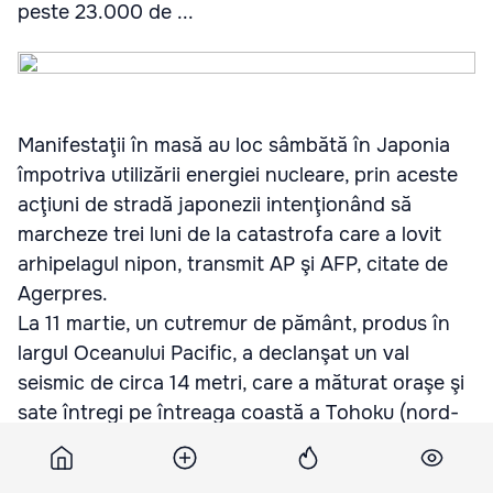
peste 23.000 de ...
Manifestaţii în masă au loc sâmbătă în Japonia
împotriva utilizării energiei nucleare, prin aceste
acţiuni de stradă japonezii intenţionând să
marcheze trei luni de la catastrofa care a lovit
arhipelagul nipon, transmit AP şi AFP, citate de
Agerpres.
La 11 martie, un cutremur de pământ, produs în
largul Oceanului Pacific, a declanşat un val
seismic de circa 14 metri, care a măturat oraşe şi
sate întregi pe întreaga coastă a Tohoku (nord-
est), iar bilanţul victimelor consemnează peste
23.000 de morţi şi dispăruţi.