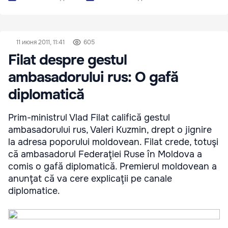
11 июня 2011, 11:41
605
Filat despre gestul
ambasadorului rus: O gafă
diplomatică
Prim-ministrul Vlad Filat califică gestul
ambasadorului rus, Valeri Kuzmin, drept o jignire
la adresa poporului moldovean. Filat crede, totuşi
că ambasadorul Federaţiei Ruse în Moldova a
comis o gafă diplomatică. Premierul moldovean a
anunţat că va cere explicaţii pe canale
diplomatice.