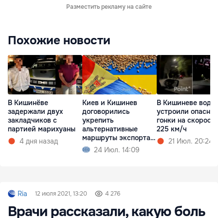
Разместить рекламу на сайте
Похожие новости
В Кишинёве
Киев и Кишинев
В Кишиневе води
задержали двух
договорились
устроили опасны
закладчиков с
укрепить
гонки на скорост
партией марихуаны
альтернативные
225 км/ч
маршруты экспорта
4 дня назад
21 Июл. 20:24
зерна
24 Июл. 14:09
Ria
12 июля 2021, 13:20
4 276
Врачи рассказали, какую боль