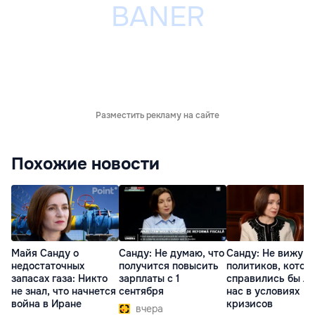
Разместить рекламу на сайте
Похожие новости
Майя Санду о
Санду: Не думаю, что
Санду: Не вижу
недостаточных
получится повысить
политиков, котор
запасах газа: Никто
зарплаты с 1
справились бы л
не знал, что начнется
сентября
нас в условиях
война в Иране
кризисов
вчера