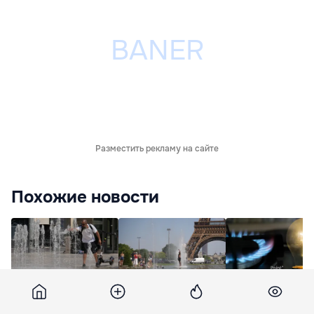
Разместить рекламу на сайте
Похожие новости
В июньскую жару во
Служба мониторинга
Энергетики в
Франции
климата: Июнь 2026
Молдове заждали
зарегистрировано
года побил
инфляционного