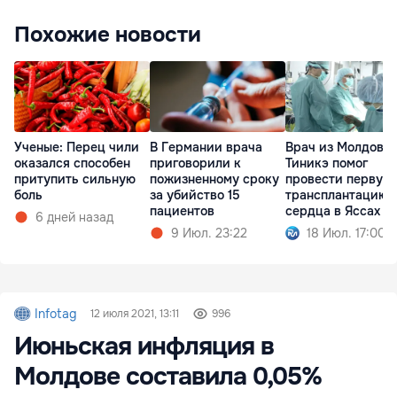
Похожие новости
Ученые: Перец чили
В Германии врача
Врач из Молдовы
оказался способен
приговорили к
Тиникэ помог
притупить сильную
пожизненному сроку
провести первую
боль
за убийство 15
трансплантацию
пациентов
сердца в Яссах
6 дней назад
9 Июл. 23:22
18 Июл. 17:00
Infotag
12 июля 2021, 13:11
996
Июньская инфляция в
Молдове составила 0,05%