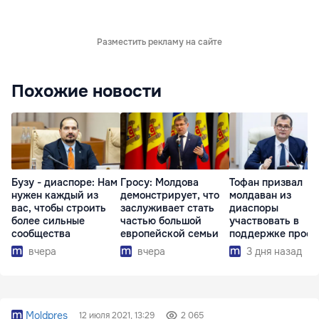
Разместить рекламу на сайте
Похожие новости
Бузу - диаспоре: Нам
Гросу: Молдова
Тофан призвал
нужен каждый из
демонстрирует, что
молдаван из
вас, чтобы строить
заслуживает стать
диаспоры
более сильные
частью большой
участвовать в
сообщества
европейской семьи
поддержке проек
развития страны
вчера
вчера
3 дня назад
Moldpres
12 июля 2021, 13:29
2 065