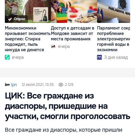
Опрос
Минэкономики
Доступ к детсадам в
Парламент сокра
призывает экономить
Молдове зависит от
потребление
энергию: Стирка
места проживания
электроэнергии и
подождет, пыль
горячей воды в ц
вчера
никуда не денется
экономии
вчера
3 дня назад
Ipn
12 июля 2021, 13:35
2 129
ЦИК: Все граждане из
диаспоры, пришедшие на
участки, смогли проголосовать
Все граждане из диаспоры, которые пришли