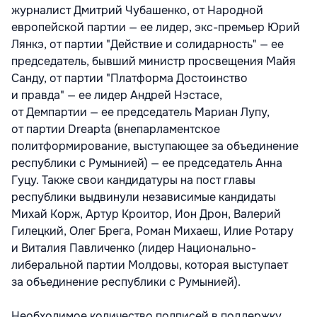
журналист Дмитрий Чубашенко, от Народной
европейской партии — ее лидер, экс-премьер Юрий
Лянкэ, от партии "Действие и солидарность" — ее
председатель, бывший министр просвещения Майя
Санду, от партии "Платформа Достоинство
и правда" — ее лидер Андрей Нэстасе,
от Демпартии — ее председатель Мариан Лупу,
от партии Dreapta (внепарламентское
политформирование, выступающее за объединение
республики с Румынией) — ее председатель Анна
Гуцу. Также свои кандидатуры на пост главы
республики выдвинули независимые кандидаты
Михай Корж, Артур Кроитор, Ион Дрон, Валерий
Гилецкий, Олег Брега, Роман Михаеш, Илие Ротару
и Виталия Павличенко (лидер Национально-
либеральной партии Молдовы, которая выступает
за объединение республики с Румынией).
Необходимое количество подписей в поддержку