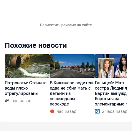
Разместить рекламу на сайте
Похожие новости
Патронаты: Сточные
В Кишиневе водитель
Гашицой: Мать и
воды плохо
едва не сбил мать с
сестра Людмилы
отрегулированы
детьми на
Вартик вынужден
пешеходном
бороться за
час назад
переходе
элементарные пр
час назад
2 часа назад