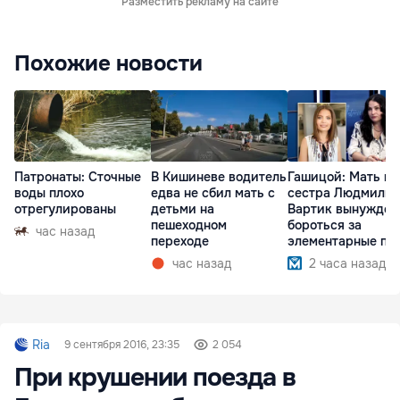
Разместить рекламу на сайте
Похожие новости
Патронаты: Сточные
В Кишиневе водитель
Гашицой: Мать и
воды плохо
едва не сбил мать с
сестра Людмилы
отрегулированы
детьми на
Вартик вынужден
пешеходном
бороться за
час назад
переходе
элементарные пр
час назад
2 часа назад
Ria
9 сентября 2016, 23:35
2 054
При крушении поезда в