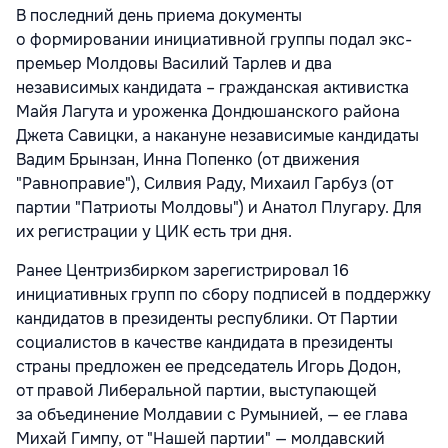
В последний день приема документы
о формировании инициативной группы подал экс-
премьер Молдовы Василий Тарлев и два
независимых кандидата – гражданская активистка
Майя Лагута и уроженка Дондюшанского района
Джета Савицки, а накануне независимые кандидаты
Вадим Брынзан, Инна Попенко (от движения
"Равноправие"), Силвия Раду, Михаил Гарбуз (от
партии "Патриоты Молдовы") и Анатол Плугару. Для
их регистрации у ЦИК есть три дня.
Ранее Центризбирком зарегистрировал 16
инициативных групп по сбору подписей в поддержку
кандидатов в президенты республики. От Партии
социалистов в качестве кандидата в президенты
страны предложен ее председатель Игорь Додон,
от правой Либеральной партии, выступающей
за объединение Молдавии с Румынией, — ее глава
Михай Гимпу, от "Нашей партии" — молдавский