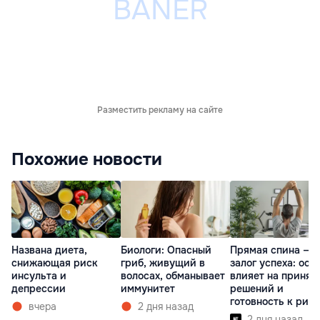
Разместить рекламу на сайте
Похожие новости
Названа диета,
Биологи: Опасный
Прямая спина —
снижающая риск
гриб, живущий в
залог успеха: оса
инсульта и
волосах, обманывает
влияет на принят
депрессии
иммунитет
решений и
готовность к рис
вчера
2 дня назад
2 дня назад