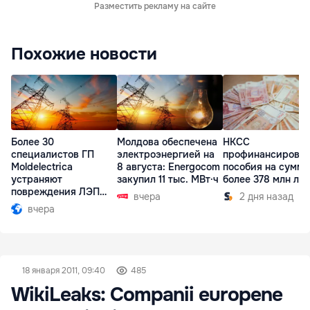
Разместить рекламу на сайте
Похожие новости
Более 30
Молдова обеспечена
НКСС
специалистов ГП
электроэнергией на
профинансирова
Moldelectrica
8 августа: Energocom
пособия на сумму
устраняют
закупил 11 тыс. МВт·ч
более 378 млн ле
повреждения ЛЭП
вчера
2 дня назад
Бельцы-Днестровск
вчера
18 января 2011, 09:40
485
WikiLeaks: Companii europene