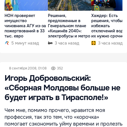
НОН проверяет
Решения,
Хаждер: Есть
имущество
предложенные в
решения, чтобы
чиновника АГУ из-за
Генеральном плане
избежать
пожертвований в 33
«Кишинёв 2040»:
отключений воды,
тыс. евро
электробусы и метро
их нужно срочно
внедрить
5 минут назад
3 часа назад
3 часа назад
8 сентября 2008, 01:08
352
Игорь Добровольский:
«Сборная Молдовы больше не
будет играть в Тирасполе!»
Чем мне, помимо прочего, нравится моя
профессия, так это тем, что «корочка»
помогает сэкономить уйму времени и пролезть