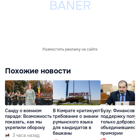
Разместить рекламу на сайте
Похожие новости
Санду о военном
В Комрате критикуют
Бузу: Финансову
параде: Возможность
требование о знании
поддержку получ
показать, как мы
румынского языка
только доброволь
укрепили оборону
для кандидатов в
объединившиеся
башканы
примэрии
3 часа назад