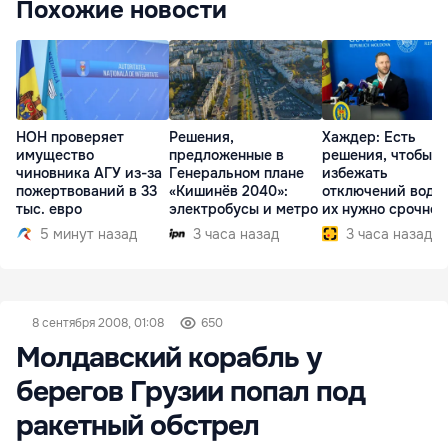
Похожие новости
НОН проверяет
Решения,
Хаждер: Есть
имущество
предложенные в
решения, чтобы
чиновника АГУ из-за
Генеральном плане
избежать
пожертвований в 33
«Кишинёв 2040»:
отключений воды,
тыс. евро
электробусы и метро
их нужно срочно
внедрить
5 минут назад
3 часа назад
3 часа назад
8 сентября 2008, 01:08
650
Молдавский корабль у
берегов Грузии попал под
ракетный обстрел