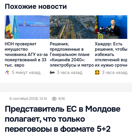
Похожие новости
НОН проверяет
Решения,
Хаждер: Есть
имущество
предложенные в
решения, чтобы
чиновника АГУ из-за
Генеральном плане
избежать
пожертвований в 33
«Кишинёв 2040»:
отключений воды,
тыс. евро
электробусы и метро
их нужно срочно
внедрить
5 минут назад
3 часа назад
3 часа назад
6 сентября 2008, 13:14
406
Представитель ЕС в Молдове
полагает, что только
переговоры в формате 5+2