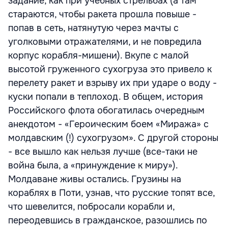
задание, как при учебных стрельбах (а там
стараются, чтобы ракета прошла повыше -
попав в сеть, натянутую через мачты с
уголковыми отражателями, и не повредила
корпус корабля-мишени). Вкупе с малой
высотой груженного сухогруза это привело к
перелету ракет и взрыву их при ударе о воду -
куски попали в теплоход. В общем, история
Российского флота обогатилась очередным
анекдотом - «Героическим боем «Миража» с
молдавским (!) сухогрузом». С другой стороны
- все вышло как нельзя лучше (все-таки не
война была, а «принуждение к миру»).
Молдаване живы остались. Грузины на
кораблях в Поти, узнав, что русские топят все,
что шевелится, побросали корабли и,
переодевшись в гражданское, разошлись по