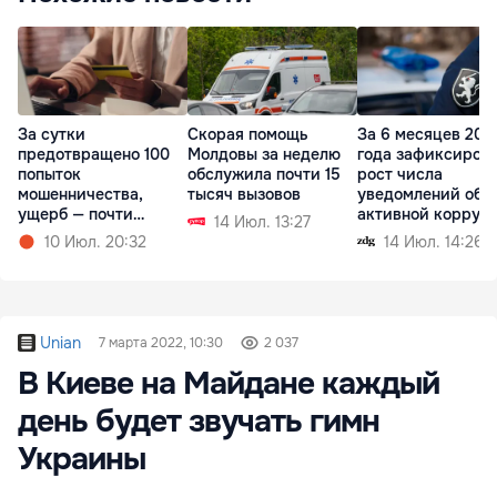
За сутки
Скорая помощь
За 6 месяцев 202
предотвращено 100
Молдовы за неделю
года зафиксиров
попыток
обслужила почти 15
рост числа
мошенничества,
тысяч вызовов
уведомлений об
ущерб — почти
активной корруп
14 Июл. 13:27
миллион леев
10 Июл. 20:32
14 Июл. 14:26
Unian
7 марта 2022, 10:30
2 037
В Киеве на Майдане каждый
день будет звучать гимн
Украины