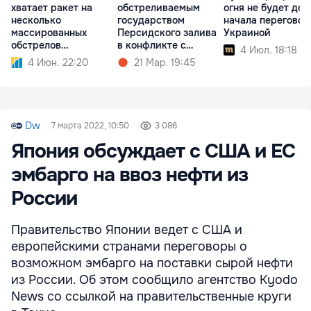
хватает ракет на
обстреливаемым
огня не будет до
несколько
государством
начала переговор
массированных
Персидского залива
Украиной
обстрелов
в конфликте с
4 Июл. 18:18
ежемесячно
Ираном
4 Июн. 22:20
21 Мар. 19:45
Dw
7 марта 2022, 10:50
3 086
Япония обсуждает с США и ЕС
эмбарго на ввоз нефти из
России
Правительство Японии ведет с США и
европейскими странами переговоры о
возможном эмбарго на поставки сырой нефти
из России. Об этом сообщило агентство Kyodo
News со ссылкой на правительственные круги