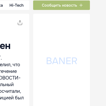
ка
Hi-Tech
Сообщить новость
ен
.
елил, что
течение
«НОВОСТИ-
ельный
осчитали,
лицией был