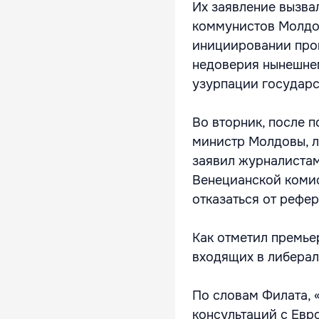
Их заявление вызва
коммунистов Молдов
инициировании про
недоверия нынешнем
узурпации государс
Во вторник, после 
министр Молдовы, 
заявил журналистам
Венецианской комис
отказаться от рефе
Как отметил премье
входящих в либера
По словам Филата, 
консультаций с Евр