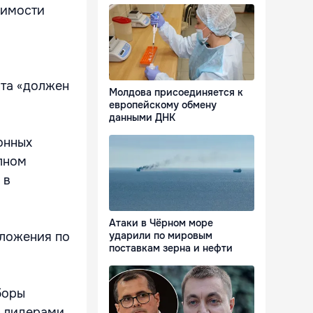
димости
нта «должен
Молдова присоединяется к
европейскому обмену
данными ДНК
онных
лном
 в
Атаки в Чёрном море
дложения по
ударили по мировым
поставкам зерна и нефти
боры
е лидерами