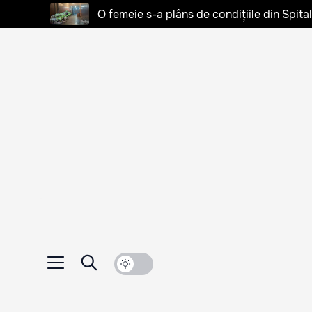
O femeie s-a plâns de condițiile din Spita