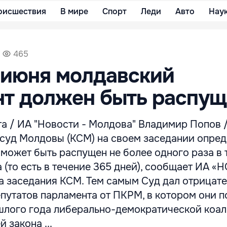
оисшествия
В мире
Спорт
Леди
Авто
Нау
465
 июня молдавский
нт должен быть распущ
а / ИА "Новости - Молдова" Владимир Попов /
суд Молдовы (КСМ) на своем заседании опред
может быть распущен не более одного раза в 
 (то есть в течение 365 дней), сообщает ИА 
 заседания КСМ. Тем самым Суд дал отрицат
епутатов парламента от ПКРМ, в котором они п
ошлого года либерально-демократической коа
 закона ...