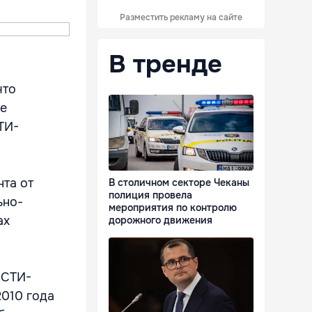
Разместить рекламу на сайте
В тренде
что
ие
ТИ-
нта от
В столичном секторе Чеканы
полиция провела
ьно-
мероприятия по контролю
ах
дорожного движения
ОСТИ-
2010 года