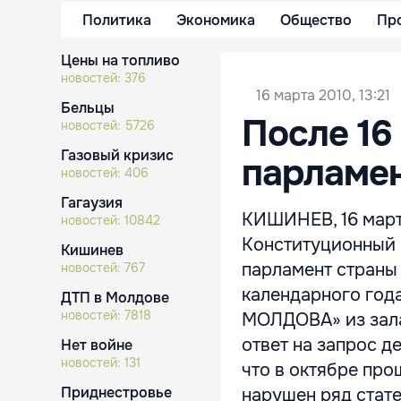
Политика
Экономика
Общество
Пр
Цены на топливо
новостей:
376
16 марта 2010, 13:21
Бельцы
После 16
новостей:
5726
Газовый кризис
парламе
новостей:
406
Гагаузия
КИШИНЕВ, 16 март
новостей:
10842
Конституционный 
Кишинев
парламент страны 
новостей:
767
календарного года
ДТП в Молдове
новостей:
7818
МОЛДОВА» из зала
ответ на запрос д
Нет войне
новостей:
131
что в октябре пр
Приднестровье
нарушен ряд статей