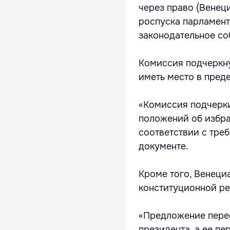
через право (Венец
роспуска парламен
законодательное со
Комиссия подчеркну
иметь место в пред
«Комиссия подчерки
положений об избра
соответствии с тре
документе.
Кроме того, Венеци
конституционной ре
«Предложение перес
президента, а ее п