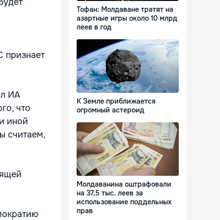
будет
Тофан: Молдаване тратят на
азартные игры около 10 млрд
леев в год
С признает
ил ИА
К Земле приближается
го, что
огромный астероид
и иной
ы считаем,
вящей
Молдаванина оштрафовали
на 37,5 тыс. леев за
использование поддельных
прав
мократию