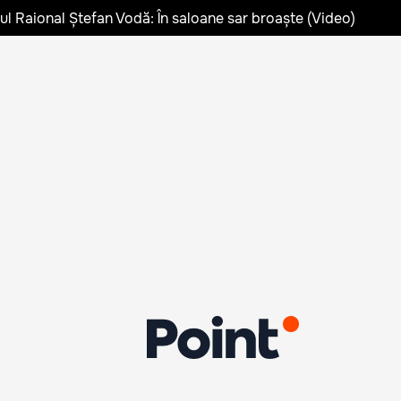
lul Raional Ștefan Vodă: În saloane sar broaște (Video)