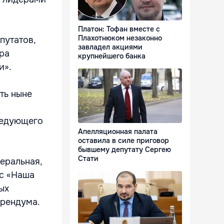
Платон: Тофан вместе с
Плахотнюком незаконно
путатов,
завладел акциями
ура
крупнейшего банка
и».
ть ныне
следующего
Апелляционная палата
оставила в силе приговор
бывшему депутату Сергею
Стати
еральная,
нс «Наша
ых
ерендума.