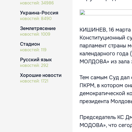
новостей:
34986
Украина-Россия
новостей:
8490
Землетрясение
КИШИНЕВ, 16 марта 
новостей:
1009
Конституционный су
Стадион
парламент страны м
новостей:
119
календарного года 
Русский язык
МОЛДОВА» из зала 
новостей:
292
Хорошие новости
Тем самым Суд дал 
новостей:
1721
ПКРМ, в котором он
демократической ко
президента Молдов
Председатель КС Д
МОДОВА», что сегод