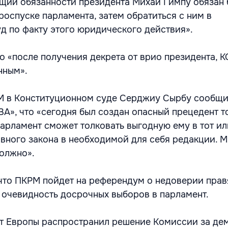
ий обязанности президента Михай Гимпу обязан 
роспуске парламента, затем обратиться с ним в
д по факту этого юридического действия».
о «после получения декрета от врио президента, К
нным».
М в Конституционном суде Серджиу Сырбу сообщ
 что «сегодня был создан опасный прецедент то
рламент сможет толковать выгодную ему в тот ил
вного закона в необходимой для себя редакции. М
должно».
что ПКРМ пойдет на референдум о недоверии пра
а очевидность досрочных выборов в парламент.
ет Европы распространил решение Комиссии за де