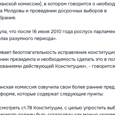
ианской комиссии), в котором говорится о необхо
та Молдовы и проведении досрочных выборов в
брание.
ла, что после 16 июня 2010 года роспуск парламе
елах разумного периода».
вает безотлагательность исправления конституци
нии президента и необходимость сделать это в по
бованиями действующей Конституции», - говорится
анская комиссия озвучила свои более ранние пре
форме, которые содержат следующие пункты:
мотреть ст.78 Конституции, с целью упростить вы
ересмотр должен быть согласован как можно скоре