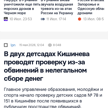
уничтожили еще пять
звучала воздушная
Запорожье и
морских дронов в
тревога из-за атак
Одесскую област
Черном море
России на Украину
дронами
10 Июл. 23:53
11 Июл. 17:14
13 Июл. 08:55
Ipn
15 мая 2026, 12:04
8 048
В двух детсадах Кишинева
проводят проверку из-за
обвинений в нелегальном
сборе денег
Главное управление образования, молодёжи и
спорта начало проверку детских садов № 78 и
151 в Кишинёве после появившихся в
публичном пространстве обвинений.