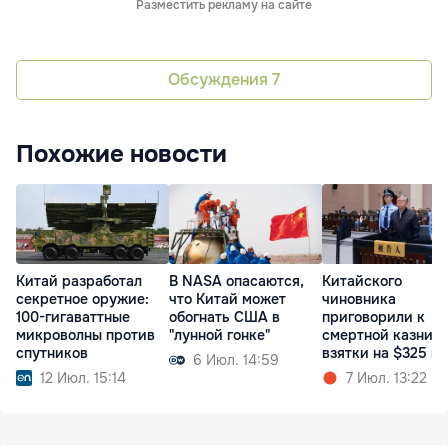
Разместить рекламу на сайте
Обсуждения
7
Похожие новости
Китай разработал
В NASA опасаются,
Китайского
секретное оружие:
что Китай может
чиновника
100-гигаваттные
обогнать США в
приговорили к
микроволны против
"лунной гонке"
смертной казни з
спутников
взятки на $325 м
6 Июл. 14:59
12 Июл. 15:14
7 Июл. 13:22