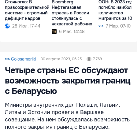
Стояногло: В
Bloomberg:
ООН: В 2023 году
правоохранительной
Нефтегазовая
погибло наиболь
системе - огромный
отрасль в России
количество
дефицит кадров
столкнулась с
мигрантов за 10 л
нехваткой рабочих
28 Июл. 17:44
7 Мар. 07:10
6 Мая. 14:48
Golosameriki
30 августа 2023, 06:25
7 769
Четыре страны ЕС обсуждают
возможность закрытия границ
с Беларусью
Министры внутренних дел Польши, Латвии,
Литвы и Эстонии провели в Варшаве
совещание. На нем обсуждалась возможность
полного закрытия границ с Беларусью.