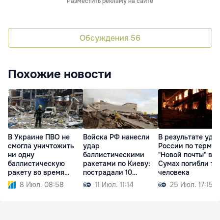
Разместить рекламу на сайте
Обсуждения
56
Похожие новости
В Украине ПВО не
Войска РФ нанесли
В результате уда
смогла уничтожить
удар
России по терми
ни одну
баллистическими
"Новой почты" в
баллистическую
ракетами по Киеву:
Сумах погибли тр
ракету во время
пострадали 10
человека
атаки РФ
человек
8 Июл. 08:58
11 Июл. 11:14
25 Июл. 17:15