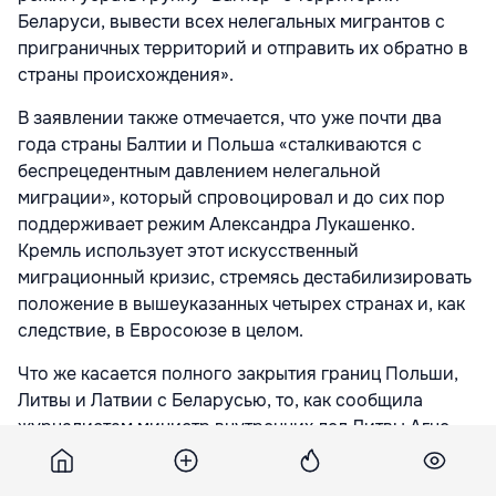
Беларуси, вывести всех нелегальных мигрантов с
приграничных территорий и отправить их обратно в
страны происхождения».
В заявлении также отмечается, что уже почти два
года страны Балтии и Польша «сталкиваются с
беспрецедентным давлением нелегальной
миграции», который спровоцировал и до сих пор
поддерживает режим Александра Лукашенко.
Кремль использует этот искусственный
миграционный кризис, стремясь дестабилизировать
положение в вышеуказанных четырех странах и, как
следствие, в Евросоюзе в целом.
Что же касается полного закрытия границ Польши,
Литвы и Латвии с Беларусью, то, как сообщила
журналистам министр внутренних дел Литвы Агне
Билотайте, страны пойдут на этот шаг в случае
вооруженного инцидента или прорыва нелегальных