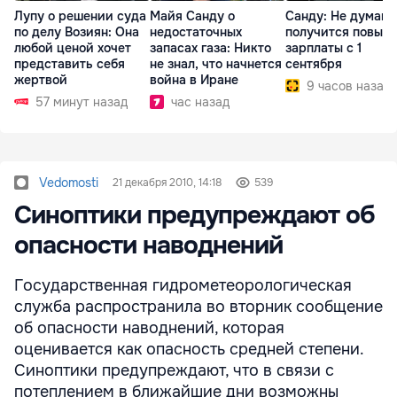
Лупу о решении суда
Майя Санду о
Санду: Не думаю,
по делу Возиян: Она
недостаточных
получится повыс
любой ценой хочет
запасах газа: Никто
зарплаты с 1
представить себя
не знал, что начнется
сентября
жертвой
война в Иране
9 часов назад
57 минут назад
час назад
Vedomosti
21 декабря 2010, 14:18
539
Синоптики предупреждают об
опасности наводнений
Государственная гидрометеорологическая
служба распространила во вторник сообщение
об опасности наводнений, которая
оценивается как опасность средней степени.
Синоптики предупреждают, что в связи с
потеплением в ближайшие дни возможны