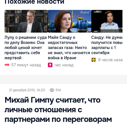
Похожие новости
Лупу о решении суда
Майя Санду о
Санду: Не думаю,
по делу Возиян: Она
недостаточных
получится повыс
любой ценой хочет
запасах газа: Никто
зарплаты с 1
представить себя
не знал, что начнется
сентября
жертвой
война в Иране
9 часов назад
57 минут назад
час назад
21 декабря 2010, 14:20
514
Михай Гимпу считает, что
личные отношения с
партнерами по переговорам