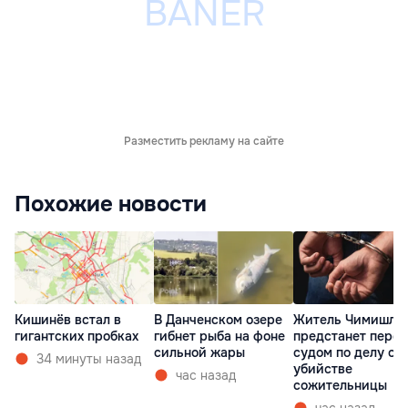
Разместить рекламу на сайте
Похожие новости
Кишинёв встал в
В Данченском озере
Житель Чимишли
гигантских пробках
гибнет рыба на фоне
предстанет перед
сильной жары
судом по делу об
34 минуты назад
убийстве
час назад
сожительницы