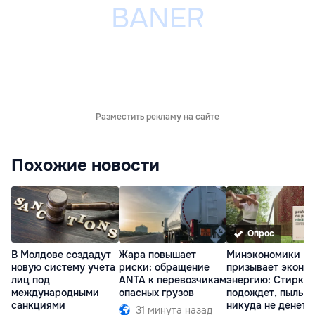
Разместить рекламу на сайте
Похожие новости
Опрос
В Молдове создадут
Жара повышает
Минэкономики
новую систему учета
риски: обращение
призывает эконо
лиц под
ANTA к перевозчикам
энергию: Стирка
международными
опасных грузов
подождет, пыль
санкциями
никуда не денетс
31 минута назад