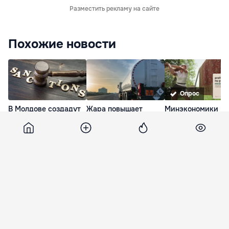
Разместить рекламу на сайте
Похожие новости
Опрос
В Молдове создадут
Жара повышает
Минэкономики
новую систему учета
риски: обращение
призывает эконо
лиц под
ANTA к перевозчикам
энергию: Стирка
международными
опасных грузов
подождет, пыль
санкциями
никуда не денетс
31 минута назад
22 минуты назад
40 минут наза
Vedomosti
21 декабря 2010, 14:17
475
Правительство рассекретило