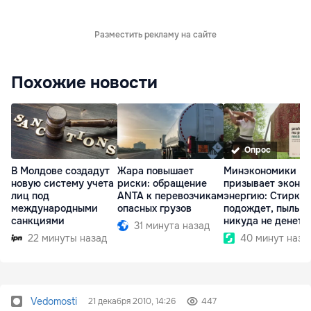
Разместить рекламу на сайте
Похожие новости
Опрос
В Молдове создадут
Жара повышает
Минэкономики
новую систему учета
риски: обращение
призывает эконо
лиц под
ANTA к перевозчикам
энергию: Стирка
международными
опасных грузов
подождет, пыль
санкциями
никуда не денетс
31 минута назад
22 минуты назад
40 минут наза
Vedomosti
21 декабря 2010, 14:26
447